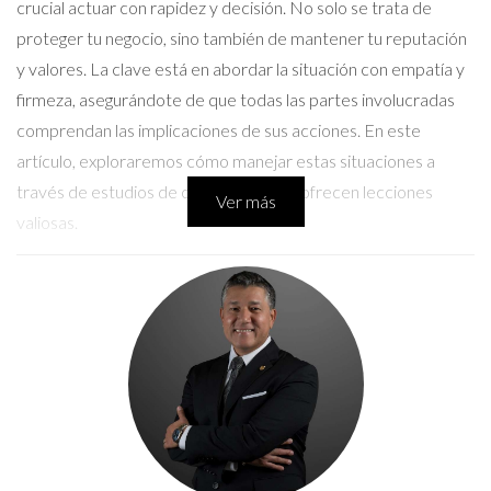
crucial actuar con rapidez y decisión. No solo se trata de
proteger tu negocio, sino también de mantener tu reputación
y valores. La clave está en abordar la situación con empatía y
firmeza, asegurándote de que todas las partes involucradas
comprendan las implicaciones de sus acciones. En este
artículo, exploraremos cómo manejar estas situaciones a
través de estudios de caso reales que ofrecen lecciones
Ver más
valiosas.
Estudio de Caso 1: La Venta de
Productos Falsificados
Uno de los casos más comunes en el ámbito empresarial es el
intento de un cliente de vender productos falsificados.
Imagina que eres dueño de una tienda en línea y un cliente se
acerca con una oferta para venderte una gran cantidad de
relojes que parecen ser réplicas de marcas reconocidas.