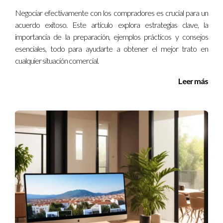
confidencial sobre tus operaciones o tus proveedores.
Negociar efectivamente con los compradores es crucial para un
Aunque puede parecer inofensivo, compartir esta
acuerdo exitoso. Este artículo explora estrategias clave, la
información puede tener graves consecuencias.
importancia de la preparación, ejemplos prácticos y consejos
esenciales, todo para ayudarte a obtener el mejor trato en
Establece políticas claras sobre qué información se
cualquier situación comercial.
puede compartir.
Educa a tus empleados sobre la importancia de
Leer más
mantener la confidencialidad.
Si un cliente insiste, refuerza las políticas y explica por
qué no puedes cumplir con su solicitud.
Recuerda que mantener la integridad no solo protege tu
negocio; también establece un estándar para tus clientes
sobre cómo deben comportarse.
Conclusiones
Actuar ante un cliente que desea llevar a cabo actividades
ilegales puede ser desafiante, pero es fundamental para