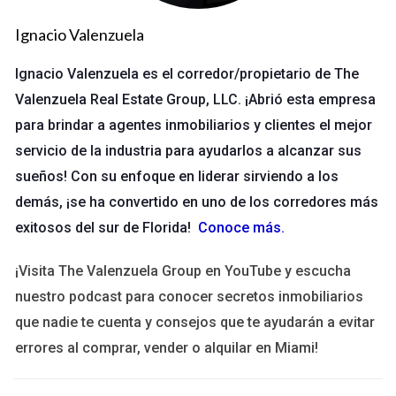
Aunque la tentación puede ser grande debido al atractivo del
precio, aquí es donde entra en juego la ética empresarial.
Ignacio Valenzuela
Primero, verifica la autenticidad del producto.
Ignacio Valenzuela es el corredor/propietario de The
Si descubres que son falsificaciones, rechaza
Valenzuela Real Estate Group, LLC. ¡Abrió esta empresa
educadamente la oferta.
para brindar a agentes inmobiliarios y clientes el mejor
Informa al cliente sobre las consecuencias legales que
podría enfrentar.
servicio de la industria para ayudarlos a alcanzar sus
sueños! Con su enfoque en liderar sirviendo a los
Este enfoque no solo protege tu negocio, sino que también
demás, ¡se ha convertido en uno de los corredores más
ayuda al cliente a comprender la gravedad de su propuesta.
exitosos del sur de Florida!
Conoce más
.
La comunicación clara y directa puede hacer una gran
diferencia.
¡Visita The Valenzuela Group en YouTube y escucha
Estudio de Caso 2: Fraude en
nuestro podcast para conocer secretos inmobiliarios
Transacciones
que nadie te cuenta y consejos que te ayudarán a evitar
errores al comprar, vender o alquilar en Miami!
El fraude puede presentarse en diversas formas, desde
tarjetas de crédito robadas hasta transacciones sospechosas.