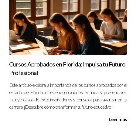
cliente sobre las consecuencias legales asociadas con la venta
de productos falsificados.
¿Cómo puedo identificar señales de fraude en
transacciones?
Presta atención a métodos de pago inusuales, pedidos
grandes sin antecedentes claros y cualquier inconsistencia en
la información proporcionada por el cliente.
Cursos Aprobados en Florida: Impulsa tu Futuro
Profesional
¿Qué medidas debo tomar para proteger mi
información confidencial?
Este artículo explora la importancia de los cursos aprobados por el
Establece políticas claras sobre el manejo y divulgación de
estado de Florida, ofreciendo opciones en línea y presenciales.
información confidencial y capacita a tus empleados sobre su
Incluye casos de éxito inspiradores y consejos para avanzar en tu
carrera. ¡Descubre cómo transformar tu futuro educativo!
importancia.
Leer más
¿Es necesario consultar a un abogado ante
sospechas legales?