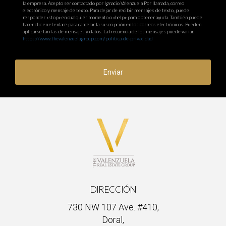
la empresa. Acepto ser contactado por Ignacio Valenzuela Por llamada, correo
electrónico y mensaje de texto. Para dejar de recibir mensajes de texto, puede
responder «stop» en cualquier momento o «help» para obtener ayuda. También puede
hacer clic en el enlace para cancelar la suscripción en los correos electrónicos. Pueden
aplicarse tarifas de mensajes y datos. La frecuencia de los mensajes puede variar.
https://www.thevalenzuelagroup.com/politica-de-privacidad
Enviar
DIRECCIÓN
730 NW 107 Ave. #410,
Doral,