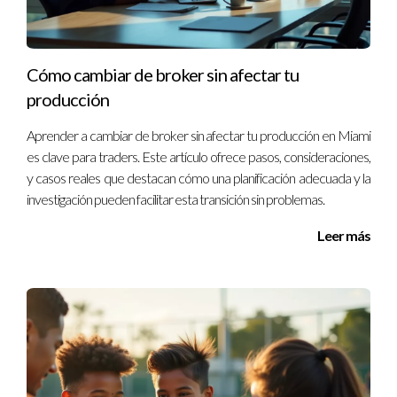
vital revisar las tarifas aplicables antes de hacer el cambio
para evitar sorpresas.
Cómo cambiar de broker sin afectar tu
¿Es necesario cerrar mi cuenta antigua?
producción
No es obligatorio cerrar tu cuenta antigua inmediatamente.
Aprender a cambiar de broker sin afectar tu producción en Miami
Puedes mantenerla abierta hasta que estés seguro de que
es clave para traders. Este artículo ofrece pasos, consideraciones,
todo se ha transferido correctamente.
y casos reales que destacan cómo una planificación adecuada y la
investigación pueden facilitar esta transición sin problemas.
Ignacio Valenzuela es un experto en finanzas personales con
Leer más
amplia experiencia en cambios de brokers en Tampa, Florida.
Si deseas obtener más información o necesitas
asesoramiento personalizado, no dudes en contactarme al
13057764866.