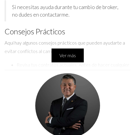
Si necesitas ayuda durante tu cambio de broker,
no dudes en contactarme.
Consejos Prácticos
Aquí hay algunos consejos prácticos que pueden ayudarte a
evitar conflictos al cambiar de broker:
Ver más
Revisa tus contratos actuales: Antes de hacer cualquier
movimiento, asegúrate de entender las cláusulas de tu
contrato actual.
Comunica tus intenciones: Informa a tu broker actual
sobre tu decisión. Esto puede prevenir malentendidos.
Haz una lista de activos: Ten un registro claro de todos
tus activos antes de la transferencia.
Consulta con un experto: Considerar hablar con un
asesor financiero puede ahorrarte tiempo y problemas.
CONTACTA AHORA POR WHATSAPP