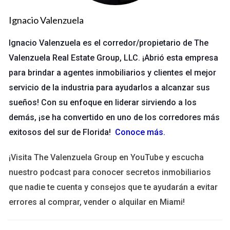
Ignacio Valenzuela
Estudio de Caso 1
Una amiga mía decidió cambiar su broker después de varios
Ignacio Valenzuela es el corredor/propietario de The
años. Ella tenía dudas sobre los costos ocultos. Antes de
Valenzuela Real Estate Group, LLC. ¡Abrió esta empresa
realizar el cambio, revisó su contrato y encontró varias
para brindar a agentes inmobiliarios y clientes el mejor
comisiones que no le habían explicado claramente. Al hablar
servicio de la industria para ayudarlos a alcanzar sus
con su nuevo broker, logró negociar mejores términos.
sueños! Con su enfoque en liderar sirviendo a los
demás, ¡se ha convertido en uno de los corredores más
No subestimes la importancia de leer la letra
exitosos del sur de Florida!
Conoce más
.
pequeña en los contratos.
¡Visita The Valenzuela Group en YouTube y escucha
Estudio de Caso 2
nuestro podcast para conocer secretos inmobiliarios
Otro conocido tuvo problemas al intentar transferir sus
que nadie te cuenta y consejos que te ayudarán a evitar
fondos. Su antiguo broker no estaba comunicando
errores al comprar, vender o alquilar en Miami!
adecuadamente los tiempos y procesos. Esto generó
confusión y frustración. Al final, tuvo que intervenir su nuevo