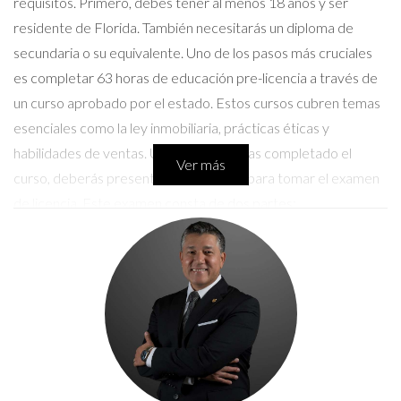
requisitos. Primero, debes tener al menos 18 años y ser
residente de Florida. También necesitarás un diploma de
secundaria o su equivalente. Uno de los pasos más cruciales
es completar 63 horas de educación pre-licencia a través de
un curso aprobado por el estado. Estos cursos cubren temas
esenciales como la ley inmobiliaria, prácticas éticas y
habilidades de ventas. Una vez que hayas completado el
Ver más
curso, deberás presentar una solicitud para tomar el examen
de licencia. Este examen consta de dos partes:
conocimientos generales sobre bienes raíces y leyes
específicas del estado. Es importante prepararte bien, ya que
la tasa de aprobación puede ser un desafío para muchos
aspirantes. Después de aprobar el examen, tendrás que
someterte a una verificación de antecedentes penales. Una
vez que todo esté en orden, ¡estarás listo para comenzar tu
carrera!