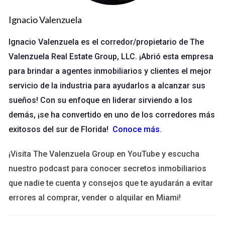
Casos de Estudio Inspiradores
Ignacio Valenzuela
El camino hacia convertirte en un exitoso agente inmobiliario
Ignacio Valenzuela es el corredor/propietario de The
está lleno de historias inspiradoras. Aquí te presentamos tres
Valenzuela Real Estate Group, LLC. ¡Abrió esta empresa
casos que destacan cómo diferentes personas han logrado
para brindar a agentes inmobiliarios y clientes el mejor
superar obstáculos y alcanzar sus sueños.
servicio de la industria para ayudarlos a alcanzar sus
1. La Historia de Laura: De Maestra a Agente
sueños! Con su enfoque en liderar sirviendo a los
Inmobiliaria
demás, ¡se ha convertido en uno de los corredores más
Laura era maestra durante más de diez años cuando decidió
exitosos del sur de Florida!
Conoce más
.
hacer un cambio radical en su vida. Siempre había tenido
pasión por el diseño y la decoración, y se dio cuenta de que
¡Visita The Valenzuela Group en YouTube y escucha
quería ayudar a las personas a encontrar su hogar ideal.
nuestro podcast para conocer secretos inmobiliarios
Después de completar su curso de pre-licencia, comenzó a
que nadie te cuenta y consejos que te ayudarán a evitar
trabajar con una agencia local. Laura enfrentó desafíos al
errores al comprar, vender o alquilar en Miami!
principio; no tenía experiencia previa en ventas ni contactos
en la industria. Sin embargo, utilizó sus habilidades