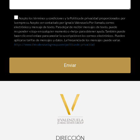
Acepto los términos y condiciones y la Política de privacidad proporcionados por
la empresa. Acepto ser contactado por Ignacio Valenzuela Por llamada, correo
electrónico y mensaje de texto. Para dejar de recibir mensajes de texto, puede
responder «stop» en cualquier momento o «help» para obtener ayuda. También puede
hacer clic en el enlace para cancelar la suscripción en los correos electrónicos. Pueden
aplicarse tarifas de mensajes y datos. La frecuencia de los mensajes puede variar.
https://www.thevalenzuelagroup.com/politica-de-privacidad
Enviar
DIRECCIÓN