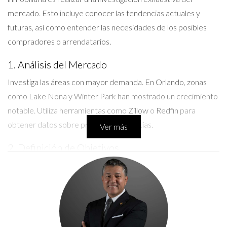
mercado. Esto incluye conocer las tendencias actuales y
futuras, así como entender las necesidades de los posibles
compradores o arrendatarios.
1. Análisis del Mercado
Investiga las áreas con mayor demanda. En Orlando, zonas
como Lake Nona y Winter Park han mostrado un crecimiento
notable. Utiliza herramientas como
Zillow
o
Redfin
para
obtener datos sobre precios y tendencias.
Ver más
2. Definición de Objetivos
Establecer objetivos claros es fundamental. Decide si deseas
enfocarte en la venta, alquiler o desarrollo de propiedades.
Esto te permitirá dirigir tus esfuerzos de manera más
efectiva.