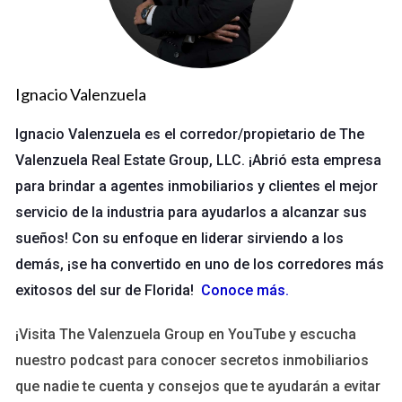
3. Presupuesto y Financiación
Elaborar un presupuesto detallado es esencial. Incluye costos
de adquisición, construcción y marketing. Considera opciones
de financiamiento como préstamos convencionales o
Ignacio Valenzuela
programas gubernamentales que apoyen a los
Ignacio Valenzuela es el corredor/propietario de The
desarrolladores.
Valenzuela Real Estate Group, LLC. ¡Abrió esta empresa
para brindar a agentes inmobiliarios y clientes el mejor
No olvides que tener un presupuesto realista puede
servicio de la industria para ayudarlos a alcanzar sus
hacer la diferencia entre el éxito y el fracaso.
sueños! Con su enfoque en liderar sirviendo a los
Estudios de Caso
demás, ¡se ha convertido en uno de los corredores más
exitosos del sur de Florida!
Conoce más
.
Caso 1: Desarrollo Residencial en Lake Nona
¡Visita The Valenzuela Group en YouTube y escucha
Un grupo de desarrolladores decidió construir un complejo
nuestro podcast para conocer secretos inmobiliarios
residencial en Lake Nona. Realizaron un análisis exhaustivo del
que nadie te cuenta y consejos que te ayudarán a evitar
mercado y establecieron un presupuesto claro. Atraídos por