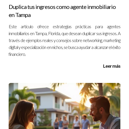
Duplica tus ingresos como agente inmobiliario
en Tampa
¿Te gustaría conocer más sobre cómo aplicar estos
conceptos? Contáctame y estaré encantado de
Este artículo ofrece estrategias prácticas para agentes
ayudarte.
inmobiliarios en Tampa, Florida, que desean duplicar sus ingresos. A
través de ejemplos reales y consejos sobre networking, marketing
digital y especialización en nichos, se busca ayudar a alcanzar el éxito
Preguntas Frecuentes
financiero.
¿Cuáles son los requisitos legales para invertir en
Leer más
bienes raíces en Orlando?
Es importante consultar con un abogado especializado en
bienes raíces para asegurarte de cumplir con todas las
regulaciones locales y estatales.
¿Qué tipo de propiedades son más rentables en
Orlando?
Las propiedades residenciales para alquiler a largo plazo y los