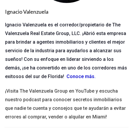
anteriormente y escribió artículos sobre tendencias del
Ignacio Valenzuela
marketing actual. Gracias a su contenido valioso y a una
presentación profesional, Maria comenzó a recibir consultas
Ignacio Valenzuela es el corredor/propietario de The
de empresas interesadas en sus servicios.
Valenzuela Real Estate Group, LLC. ¡Abrió esta empresa
Lecciones Aprendidas
para brindar a agentes inmobiliarios y clientes el mejor
servicio de la industria para ayudarlos a alcanzar sus
La importancia de mostrar resultados tangibles.
Crear contenido relevante atrae tráfico orgánico.
sueños! Con su enfoque en liderar sirviendo a los
Un diseño limpio y profesional genera confianza.
demás, ¡se ha convertido en uno de los corredores más
Caso de Éxito: Juan, el Fotógrafo
exitosos del sur de Florida!
Conoce más
.
Creativo
¡Visita The Valenzuela Group en YouTube y escucha
Juan siempre había sido un apasionado de la fotografía, pero
nuestro podcast para conocer secretos inmobiliarios
no sabía cómo convertir su hobby en un negocio rentable.
que nadie te cuenta y consejos que te ayudarán a evitar
Decidió invertir tiempo en construir su sitio web personal
errores al comprar, vender o alquilar en Miami!
donde mostró su portafolio, incluyendo sus mejores trabajos y
testimonios de clientes satisfechos. Además, comenzó un blog