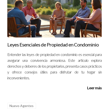
Tener un sitio web personal te permite mostrar tus
habilidades y experiencias, estableciendo así credibilidad ante
posibles clientes.
¿Cuánto cuesta crear un sitio web personal?
Los costos pueden variar dependiendo del diseño y las
funcionalidades que desees incluir; sin embargo, hay opciones
Leyes Esenciales de Propiedad en Condominio
accesibles para todos los presupuestos.
Entender las leyes de propiedad en condominio es esencial para
asegurar una convivencia armoniosa. Este artículo explora
¿Qué tipo de contenido debo incluir?
derechos y deberes de los propietarios, presenta casos prácticos
Es recomendable incluir información sobre ti mismo, tus
y ofrece consejos útiles para disfrutar de tu hogar sin
servicios o productos, testimonios de clientes anteriores y
inconvenientes.
contenido relevante relacionado con tu industria.
Leer más
¿Con qué frecuencia debo actualizar mi sitio web?
Es ideal actualizar tu contenido regularmente para
Nuevo Agentes