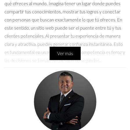
qué ofreces al mundo. Imagina tener un lugar donde puedes
compartir tus conocimientos, mostrar tus logros y conectar
con personas que buscan exactamente lo que tú ofreces. En
este sentido, un sitio web puede ser el puente entre tú y tus
clientes potenciales. Al presentar tu experiencia de manera
clara y atractiva, puedes generar confianza instantánea. Esto
es fundamental en un mundo donde la competencia es feroz y
Ver más
las decisiones se toman en cuestión de segundos.
Caso de Éxito: Maria, la Consultora de
Marketing
Maria siempre había soñado con ser consultora de marketing.
Sin embargo, al principio le costaba encontrar clientes.
Después de asistir a un taller sobre marketing digital, decidió
crear su propio sitio web personal. En él, compartió estudios
de caso sobre campañas exitosas que había gestionado