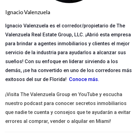
Investigación del mercado
Ignacio Valenzuela
Realiza un análisis comparativo de mercado (CMA) para
evaluar propiedades similares en tu área. Esto te dará una
Ignacio Valenzuela es el corredor/propietario de The
idea clara de lo que otros están pidiendo y te ayudará a
Valenzuela Real Estate Group, LLC. ¡Abrió esta empresa
establecer un precio competitivo.
para brindar a agentes inmobiliarios y clientes el mejor
servicio de la industria para ayudarlos a alcanzar sus
Condiciones del inmueble
sueños! Con su enfoque en liderar sirviendo a los
El estado general de la propiedad también influye en su valor.
demás, ¡se ha convertido en uno de los corredores más
Si has realizado renovaciones o mejoras significativas,
exitosos del sur de Florida!
Conoce más
.
asegúrate de reflejar esto en el precio.
¡Visita The Valenzuela Group en YouTube y escucha
Consulta a un profesional
nuestro podcast para conocer secretos inmobiliarios
No dudes en contactar a un agente inmobiliario como Ignacio
que nadie te cuenta y consejos que te ayudarán a evitar
Valenzuela, quien puede ofrecerte una perspectiva experta
errores al comprar, vender o alquilar en Miami!
sobre la fijación de precios y ayudarte a maximizar tu
inversión.