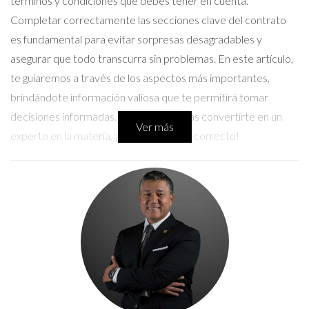
términos y condiciones que debes tener en cuenta.
Completar correctamente las secciones clave del contrato
es fundamental para evitar sorpresas desagradables y
asegurar que todo transcurra sin problemas. En este artículo,
te guiaremos a través de los aspectos más importantes,
brindándote información valiosa que te permitirá tomar
decisiones informadas. Así que, si deseas convertirte en un
Ver más
experto en la materia, ¡estás en el lugar correcto!
Cómo establecer el precio adecuado
Establecer el precio correcto es uno de los pasos más
cruciales en cualquier transacción inmobiliaria. Un precio
demasiado alto puede alejar a posibles compradores,
mientras que uno demasiado bajo podría hacerte perder
dinero. Para encontrar ese equilibrio perfecto, considera los
siguientes puntos: