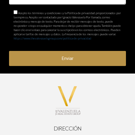
Acepto los términos y condiciones y la Política de privacidad proporcionados por
la empresa. Acepto ser contactado por Ignacio Valenzuela Por llamada, correo
electrónico y mensaje de texto. Para dejar de recibir mensajes de texto, puede
responder «stop» en cualquier momento o «help» para obtener ayuda. También puede
hacer clic en el enlace para cancelar la suscripción en los correos electrónicos. Pueden
aplicarse tarifas de mensajes y datos. La frecuencia de los mensajes puede variar.
https://www.thevalenzuelagroup.com/politica-de-privacidad
Enviar
DIRECCIÓN