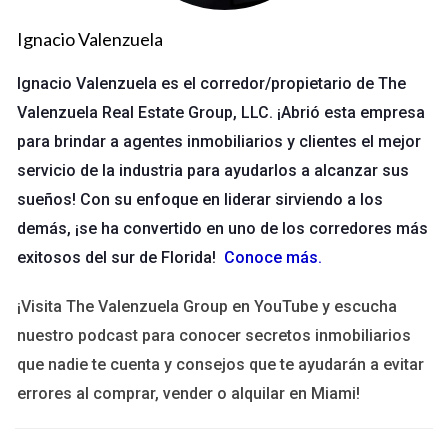
Una de las ventajas más significativas de trabajar con
Valenzuela Real Estate Group es el enfoque que tiene en el
Ignacio Valenzuela
apoyo a sus agentes. Proporcionan formación continua,
Ignacio Valenzuela es el corredor/propietario de The
acceso a herramientas de marketing y un sistema de mentoría
Valenzuela Real Estate Group, LLC. ¡Abrió esta empresa
que conecta a agentes novatos con profesionales
para brindar a agentes inmobiliarios y clientes el mejor
experimentados. Este compromiso no solo fomenta el
servicio de la industria para ayudarlos a alcanzar sus
desarrollo personal y profesional, sino que también asegura
sueños! Con su enfoque en liderar sirviendo a los
que los agentes estén equipados con las habilidades
demás, ¡se ha convertido en uno de los corredores más
necesarias para superar los retos del mercado inmobiliario
actual.
exitosos del sur de Florida!
Conoce más
.
¡Visita The Valenzuela Group en YouTube y escucha
"El verdadero valor de una empresa se mide en la
nuestro podcast para conocer secretos inmobiliarios
inversión que hace en sus personas."
que nadie te cuenta y consejos que te ayudarán a evitar
Casos de Éxito
errores al comprar, vender o alquilar en Miami!
Numerosos agentes han encontrado en Valenzuela Real