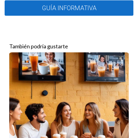
Estate Group el trampolín perfecto para catapultar sus
GUÍA INFORMATIVA
carreras. Entre los casos más destacados, podemos
mencionar:
Ana López
: Después de unirse a Valenzuela, Ana pasó
de ser una agente inmobiliaria promedio a convertirse
También podría gustarte
en una de las mejores del equipo en menos de un año,
gracias al acceso a recursos formativos y apoyo
constante.
José Martínez
: Con solo seis meses en Valenzuela, José
logró cerrar su primera transacción significativa, lo que
le permitió establecerse como un agente de confianza
en su comunidad.
María Rodríguez
: María, quien venía de una carrera en
ventas, encontró en Valenzuela un ambiente que le
ofreció el espacio y las herramientas necesarias para
implementar estrategias innovadoras que
incrementaron significativamente sus ventas.
Estos ejemplos ilustran cómo Valenzuela no solo promueve a