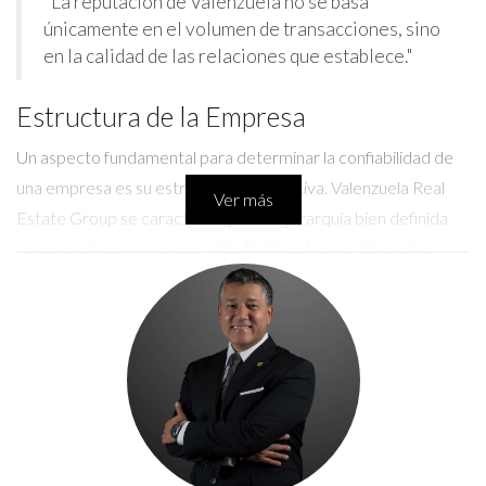
"La reputación de Valenzuela no se basa
únicamente en el volumen de transacciones, sino
en la calidad de las relaciones que establece."
Estructura de la Empresa
Un aspecto fundamental para determinar la confiabilidad de
una empresa es su estructura organizativa. Valenzuela Real
Ver más
Estate Group se caracteriza por una jerarquía bien definida
que permite una comunicación fluida entre sus diferentes
niveles. Esto le permite a la empresa adaptarse rápidamente
a los cambios del mercado y a las necesidades de sus agentes.
A su vez, ofrece un entorno de trabajo colaborativo donde las
ideas y estrategias se comparten abiertamente, impulsando la
innovación y el crecimiento.
Apoyo a los Agentes