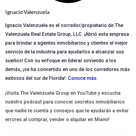
startup tecnológica en Miami que implementó reuniones
Ignacio Valenzuela
semanales donde todos los miembros podían compartir
actualizaciones sobre sus proyectos. Esto no solo mejoró la
Ignacio Valenzuela es el corredor/propietario de The
transparencia, sino que también fomentó la colaboración
Valenzuela Real Estate Group, LLC. ¡Abrió esta empresa
entre departamentos, lo que resultó en un aumento del 30%
para brindar a agentes inmobiliarios y clientes el mejor
en la productividad.
servicio de la industria para ayudarlos a alcanzar sus
Diversidad en el Equipo
sueños! Con su enfoque en liderar sirviendo a los
demás, ¡se ha convertido en uno de los corredores más
La diversidad no solo se refiere a la raza o género; incluye
exitosos del sur de Florida!
Conoce más
.
también experiencias laborales, antecedentes culturales y
perspectivas únicas. Un equipo diverso está mejor equipado
¡Visita The Valenzuela Group en YouTube y escucha
para abordar problemas complejos desde múltiples ángulos.
nuestro podcast para conocer secretos inmobiliarios
Un estudio realizado por McKinsey & Company reveló que las
que nadie te cuenta y consejos que te ayudarán a evitar
empresas con equipos diversos tienen un 35% más de
errores al comprar, vender o alquilar en Miami!
probabilidades de superar a sus competidores en términos
de rentabilidad. Un caso ejemplar es el de una empresa de