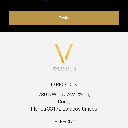
involucradas. Fomentar un ambiente donde se puedan
discutir diferencias constructivamente es vital para mantener
Enviar
la cohesión del grupo. Recuerda que construir equipos
productivos desde cero requiere tiempo y esfuerzo, pero los
resultados valen la pena. Si necesitas ayuda adicional o deseas
explorar más sobre cómo Ignacio Valenzuela puede ayudarte
a lograr tus objetivos empresariales, ¡no dudes en
contactarlo!
DIRECCIÓN
730 NW 107 Ave. #410,
Doral,
Florida 33172 Estados Unidos
TELÉFONO