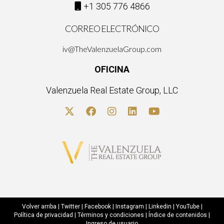
+1 305 776 4866
CORREO ELECTRÓNICO
iv@TheValenzuelaGroup.com
OFICINA
Valenzuela Real Estate Group, LLC
Volver arriba
|
Twitter
|
Facebook
|
Instagram
|
Linkedin
|
YouTube
|
Política de privacidad
|
Términos y condiciones
|
Índice de contenidos
|
Ingreso de usuario