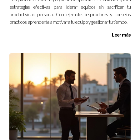
aumento notable en la satisfacción laboral y retención del
estrategias efectivas para liderar equipos sin sacrificar tu
personal.
productividad personal. Con ejemplos inspiradores y consejos
prácticos, aprenderás a motivar a tu equipo y gestionar tu tiempo.
Estudios de Caso Inspiradores
Leer más
Para ilustrar cómo aplicar estas estrategias en la práctica, aquí
hay tres estudios de caso que destacan la importancia del
liderazgo estructurado al construir equipos productivos
desde cero en Florida. 1. **Startup Tecnológica en Miami**:
Como mencionamos anteriormente, esta empresa
implementó reuniones semanales para mejorar la
comunicación y fomentar la colaboración interdepartamental.
Al hacerlo, no solo aumentaron su productividad, sino que
también crearon un ambiente laboral más positivo. 2.
**Agencia de Marketing en Orlando**: Esta agencia decidió
diversificar su equipo al contratar personas con diferentes
antecedentes culturales y profesionales. Su enfoque