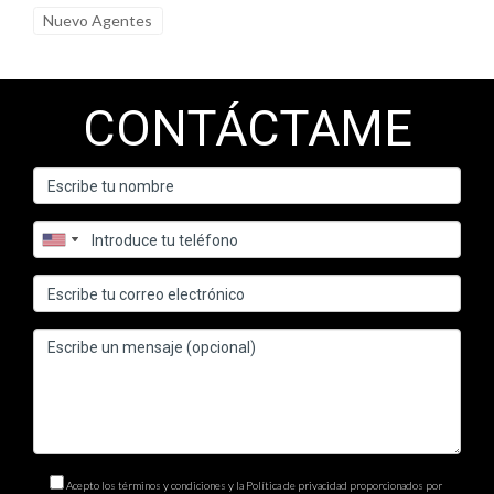
comprender qué tipo de contenido genera más interacciones
Nuevo Agentes
y ajusta tu estrategia en consecuencia.
¿Con qué frecuencia debo publicar en mis redes
CONTÁCTAME
sociales?
La frecuencia ideal depende de la plataforma, pero una buena
regla es publicar al menos tres veces a la semana para
mantener el interés de tus seguidores. Asegúrate de
mantener un equilibrio entre contenido informativo,
entretenido y promocional.
¿Debo usar anuncios pagados en redes sociales?
Los anuncios pagados pueden ampliar tu alcance y atraer a
más clientes potenciales. Considera invertir en publicidad en
plataformas donde tu audiencia es más activa, como
Facebook o Instagram, para maximizar tu visibilidad.
Acepto los términos y condiciones y la Política de privacidad proporcionados por