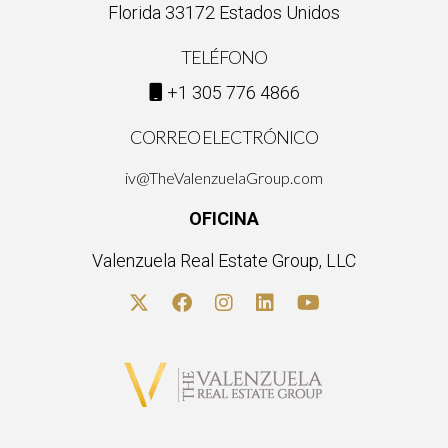
solo atrae clientes, sino que también construye
Florida 33172 Estados Unidos
relaciones a largo plazo.”
TELÉFONO
Con una estrategia bien pensada y un enfoque en la creación
+1 305 776 4866
de contenido de valor, podrás maximizar tu presencia en
CORREO ELECTRÓNICO
redes sociales y conectar emocionalmente con tus clientes
potenciales. La clave está en ser auténtico, informativo y
iv@TheValenzuelaGroup.com
atractivo, haciendo que cada publicación cuente.
OFICINA
Valenzuela Real Estate Group, LLC