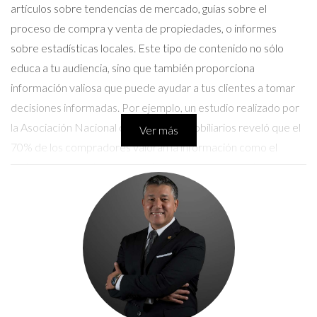
artículos sobre tendencias de mercado, guías sobre el
proceso de compra y venta de propiedades, o informes
sobre estadísticas locales. Este tipo de contenido no sólo
educa a tu audiencia, sino que también proporciona
información valiosa que puede ayudar a tus clientes a tomar
decisiones informadas. Por ejemplo, un estudio realizado por
la Asociación Nacional de Agentes Inmobiliarios reveló que el
Ver más
70% de los compradores valoran la información como el
factor más importante en su decisión de compra. Al ofrecer
contenido útil, puedes ganar su confianza y motivar futuras
interacciones.
Ejemplos de contenido informativo para
compartir
Artículos sobre el proceso de compra y venta de
viviendas.
Guías sobre cómo preparar una casa para la venta.