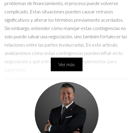
problemas de financiamiento, el proceso puede volverse
complicado. Estas situaciones pueden causar retrasos
significativos y alterar los términos previamente acordados.
Sin embargo, entender cómo manejar estas contingencias no
solo puede salvar una negociación, sino también fortalecer las
relaciones entre las partes involucradas. En este artículo,
analizaremos cómo estas contingencias pueden influir en tu
negociación y qué estrategias puedes implementar para
Ver más
superarlas.
Contingencias en Negociaciones
Las contingencias son condiciones que deben cumplirse para
que un contrato sea válido o para que una transacción se lleve
a cabo. En el contexto de bienes raíces, las más comunes son
las inspecciones y el financiamiento. Estas contingencias son
esenciales porque protegen a ambas partes involucradas en