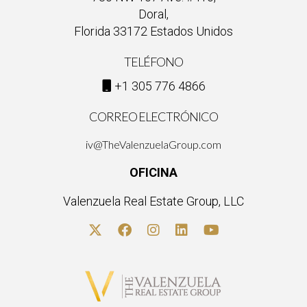
¡Contáctalo hoy mismo!
Doral,
Florida 33172 Estados Unidos
TELÉFONO
+1 305 776 4866
CORREO ELECTRÓNICO
iv@TheValenzuelaGroup.com
OFICINA
Valenzuela Real Estate Group, LLC