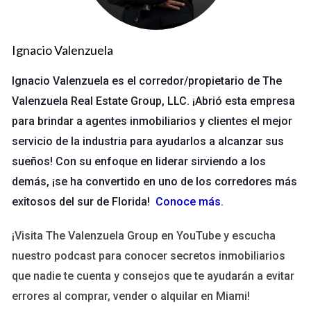
la negociación. Sin embargo, también pueden ser fuentes de
estrés y confusión si no se manejan adecuadamente.
Ignacio Valenzuela
Impacto de las Inspecciones
Ignacio Valenzuela es el corredor/propietario de The
Las inspecciones son una parte crucial del proceso de compra
Valenzuela Real Estate Group, LLC. ¡Abrió esta empresa
de una propiedad. Pueden revelar problemas ocultos que
para brindar a agentes inmobiliarios y clientes el mejor
podrían afectar el valor o la habitabilidad del inmueble. Si
surgen problemas durante la inspección, esto puede llevar a
servicio de la industria para ayudarlos a alcanzar sus
renegociaciones sobre el precio o incluso a la cancelación del
sueños! Con su enfoque en liderar sirviendo a los
acuerdo.
demás, ¡se ha convertido en uno de los corredores más
exitosos del sur de Florida!
Conoce más
.
Desafíos del Financiamiento
El financiamiento es otro aspecto crítico que puede influir en
¡Visita The Valenzuela Group en YouTube y escucha
una negociación. Si un comprador no puede asegurar un
nuestro podcast para conocer secretos inmobiliarios
préstamo debido a problemas crediticios o cambios en su
que nadie te cuenta y consejos que te ayudarán a evitar
situación financiera, esto puede poner en riesgo toda la
errores al comprar, vender o alquilar en Miami!