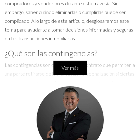
compradores y vendedores durante esta travesía. Sin
embargo, saber cuándo eliminarlas o cumplirlas puede ser
complicado. A lo largo de este artículo, desglosaremos este
tema para ayudarte a tomar decisiones informadas y seguras
en tus transacciones inmobiliarias.
¿Qué son las contingencias?
Las contingencias son cláusulas en un contrato que permiten a
Ver más
una parte retirarse de la transacción sin penalización si ciertas
condiciones no se cumplen. Estas condiciones pueden variar,
pero su propósito principal es proteger a los involucrados en
la transacción. Por ejemplo, un comprador puede incluir una
contingencia que le permita realizar una inspección de la
propiedad antes de finalizar la compra. Si la inspección revela
problemas significativos, el comprador tiene la opción de
cancelar el contrato o renegociar los términos.