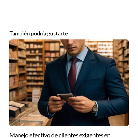
¿Cuándo eliminar o cumplir
contingencias?
El momento adecuado para eliminar o cumplir con las
También podría gustarte
contingencias depende en gran medida del tipo específico y
las circunstancias individuales. Generalmente, es
recomendable actuar con rapidez pero con cuidado. Aquí hay
algunos factores a considerar:
Plazos Contractuales:
Cada contingencia tendrá un
plazo específico para ser cumplida. Es vital estar al
tanto de estos plazos para evitar perder
oportunidades.
Resultados de Inspecciones:
Si los resultados son
favorables, es aconsejable eliminar la contingencia
rápidamente para avanzar en el proceso.
Cambios en el Mercado:
Si el mercado está caliente y
hay múltiples ofertas sobre la mesa, podría ser
Manejo efectivo de clientes exigentes en