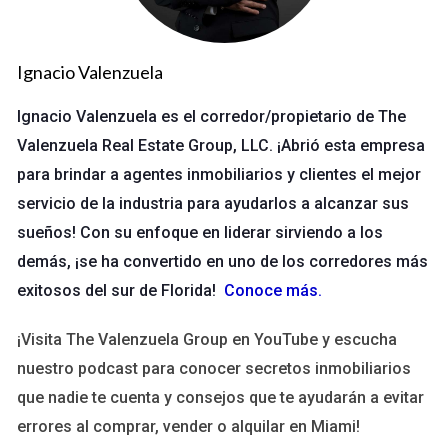
Tipos de contingencias
Existen varios tipos de contingencias que pueden incluirse en
Ignacio Valenzuela
un contrato inmobiliario:
Ignacio Valenzuela es el corredor/propietario de The
Contingencia de Inspección:
Permite al comprador
Valenzuela Real Estate Group, LLC. ¡Abrió esta empresa
realizar una inspección profesional para identificar
para brindar a agentes inmobiliarios y clientes el mejor
problemas con la propiedad.
servicio de la industria para ayudarlos a alcanzar sus
Contingencia Financiera:
Asegura que el comprador
obtenga financiamiento adecuado antes de cerrar la
sueños! Con su enfoque en liderar sirviendo a los
venta.
demás, ¡se ha convertido en uno de los corredores más
Contingencia de Tasación:
Protege al comprador si la
exitosos del sur de Florida!
Conoce más
.
tasación de la propiedad es inferior al precio acordado.
Contingencia de Venta:
Permite al vendedor aceptar
¡Visita The Valenzuela Group en YouTube y escucha
ofertas solo si logra vender su propiedad actual.
nuestro podcast para conocer secretos inmobiliarios
Cada tipo de contingencia tiene sus propias características y
que nadie te cuenta y consejos que te ayudarán a evitar
plazos, lo que hace crucial entender cómo funcionan y cuándo
errores al comprar, vender o alquilar en Miami!
deben cumplirse.