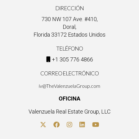
información adecuada y un enfoque proactivo, usted puede
DIRECCIÓN
comunicar decisiones informadas que fortalezcan su futuro
730 NW 107 Ave. #410,
financiero y lo mantengan en el camino hacia el hogar de sus
Doral,
sueños.
Florida 33172 Estados Unidos
TELÉFONO
+1 305 776 4866
CORREO ELECTRÓNICO
iv@TheValenzuelaGroup.com
OFICINA
Valenzuela Real Estate Group, LLC