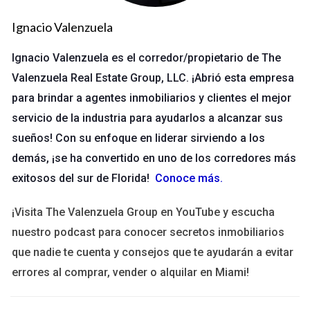
impuestos sobre la venta pueden ser significativos y
varían según la ubicación.
Ignacio Valenzuela
Costos de mantenimiento: Las reparaciones y el
mantenimiento de la propiedad pueden acumularse
Ignacio Valenzuela es el corredor/propietario de The
rápidamente.
Valenzuela Real Estate Group, LLC. ¡Abrió esta empresa
Cargos de asociación: Si la propiedad pertenece a una
comunidad, es posible que haya cuotas que no se
para brindar a agentes inmobiliarios y clientes el mejor
incluyen en el precio inicial.
servicio de la industria para ayudarlos a alcanzar sus
Costos de mudanza: Mudarse puede ser más costoso
sueños! Con su enfoque en liderar sirviendo a los
de lo que uno imagina, entre fletes y servicios
adicionales.
demás, ¡se ha convertido en uno de los corredores más
exitosos del sur de Florida!
Conoce más
.
Entender estos costos es esencial para evitar sorpresas
desagradables. Además, la transparencia en la comunicación
con su agente inmobiliario, como los profesionales de
¡Visita The Valenzuela Group en YouTube y escucha
Valenzuela Real Estate Group, es crucial para una experiencia
nuestro podcast para conocer secretos inmobiliarios
de compra exitosa.
que nadie te cuenta y consejos que te ayudarán a evitar
Valenzuela Real Estate Group: Un
errores al comprar, vender o alquilar en Miami!
Vistazo