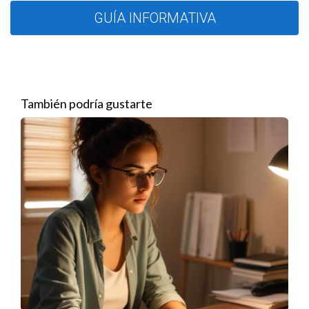
Valenzuela Real Estate Group es conocido por su enfoque
GUÍA INFORMATIVA
integral en la compra y venta de propiedades. Con un equipo
de expertos dedicados, la agencia ofrece tanto un
conocimiento profundo del mercado como un compromiso
con la satisfacción del cliente. Sin embargo, al igual que muchas
empresas del sector, puede haber costos que no se
mencionan abiertamente al inicio del proceso.
También podría gustarte
Es vital que los compradores hagan preguntas adecuadas y
obtengan un desglose claro de todos los costos asociados
antes de cerrar un trato. Esto no solo incluye el precio de la
propiedad, sino también tarifas adicionales que pueden ser
relevantes. La honestidad y la transparencia son aspectos
que Valenzuela Real Estate Group se esfuerza por ofrecer,
pero también es responsabilidad del comprador estar atento
a cada detalle.
Ejemplos Reales de Costos Ocultos
Para ilustrar la naturaleza de los costos ocultos, consideremos