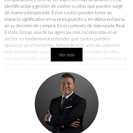
identificación y gestión de costos ocultos que pueden surgir
de manera inesperada. Estos costos pueden tener un
impacto significativo en su presupuesto y, en última instancia,
en su decisión de compra. En el contexto de Valenzuela Real
Estate Group, una de las agencias más reconocidas en el
sector, es fundamental entender qué costos pueden
aparecer en el horizonte. Al final de este artículo, usted no
solo estará mejor preparado para afrontar estos desafíos,
Ver más
sino que también adquirirá una comprensión más profunda de
las dinámicas de la inversión en bienes raíces.
Costos Ocultos en el Sector
Inmobiliario
Los costos ocultos en el sector inmobiliario pueden ser
variados y a menudo se pasan por alto durante el proceso de
compra. Algunos de los más comunes incluyen:
Gastos de cierre: Estos pueden incluir tarifas de
abogados, costos de tasación y seguros.
Impuestos: Los impuestos a la propiedad y los