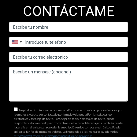
CONTÁCTAME
Acepto los términos y condiciones y la Política de privacidad proporcionados por
la empresa. Acepto ser contactado por Ignacio Valenzuela Por llamada, correo
electrónico y mensaje de texto. Para dejar de recibir mensajes de texto, puede
responder «stop» en cualquier momento o «help» para obtener ayuda. También puede
hacer clic en el enlace para cancelar la suscripción en los correos electrónicos. Pueden
aplicarse tarifas de mensajes y datos. La frecuencia de los mensajes puede variar.
https://www.thevalenzuelagroup.com/politica-de-privacidad