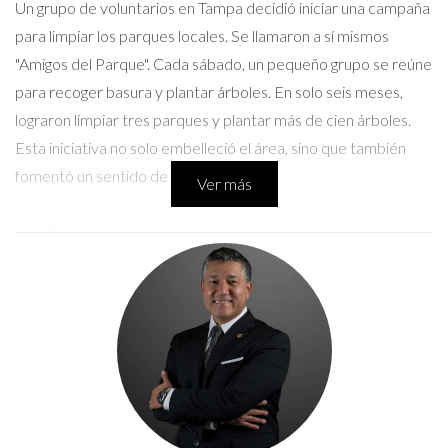
Un grupo de voluntarios en Tampa decidió iniciar una campaña
para limpiar los parques locales. Se llamaron a sí mismos
"Amigos del Parque". Cada sábado, un pequeño grupo se reúne
para recoger basura y plantar árboles. En solo seis meses,
lograron limpiar tres parques y plantar más de cien árboles.
Esta iniciativa no solo embelleció el área, sino que también
fomentó un sentido de comunidad.
Ver más
¿Te gustaría unirte a iniciativas como "Amigos del
Parque"? Tu participación puede marcar la
diferencia.
Caso de Estudio 2: La Red de Apoyo
Empresarial
Otro ejemplo es la creación de una red de apoyo para
pequeñas empresas en el centro de Tampa. Esta red conecta