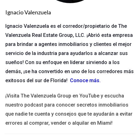
a emprendedores con recursos locales, talleres y mentores.
Ignacio Valenzuela
Uno de los propietarios, Juan, comenzó su negocio con poco
conocimiento. A través de esta red, asistió a seminarios sobre
Ignacio Valenzuela es el corredor/propietario de The
marketing digital y gestión financiera. Ahora su tienda ha
Valenzuela Real Estate Group, LLC. ¡Abrió esta empresa
aumentado las ventas en un 40% desde que se unió.
para brindar a agentes inmobiliarios y clientes el mejor
servicio de la industria para ayudarlos a alcanzar sus
LLÁMAME AHORA
sueños! Con su enfoque en liderar sirviendo a los
Caso de Estudio 3: Proyectos de Arte
demás, ¡se ha convertido en uno de los corredores más
Comunitario
exitosos del sur de Florida!
Conoce más
.
En el barrio Ybor City, artistas locales se unieron para
¡Visita The Valenzuela Group en YouTube y escucha
embellecer las paredes con murales coloridos. Este proyecto
nuestro podcast para conocer secretos inmobiliarios
no solo atrajo turismo, sino que también proporcionó una
que nadie te cuenta y consejos que te ayudarán a evitar
plataforma para jóvenes artistas. Una muralista joven, María,
errores al comprar, vender o alquilar en Miami!
pudo exhibir su trabajo por primera vez gracias a esta
colaboración. Hoy es conocida en la escena artística local.