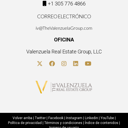
+1 305 776 4866
CORREO ELECTRÓNICO
iv@TheValenzuelaGroup.com
OFICINA
Valenzuela Real Estate Group, LLC
Volver arriba
|
Twitter
|
Facebook
|
Instagram
|
Linkedin
|
YouTube
|
Política de privacidad
|
Términos y condiciones
|
Índice de contenidos
|
Ingreso de usuario