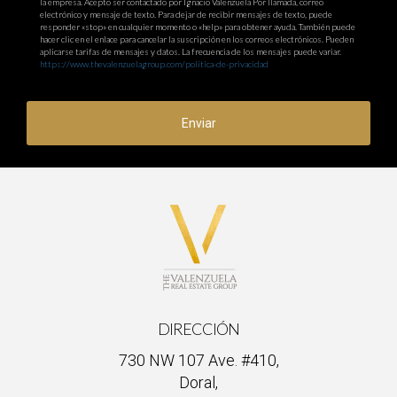
la empresa. Acepto ser contactado por Ignacio Valenzuela Por llamada, correo
electrónico y mensaje de texto. Para dejar de recibir mensajes de texto, puede
responder «stop» en cualquier momento o «help» para obtener ayuda. También puede
hacer clic en el enlace para cancelar la suscripción en los correos electrónicos. Pueden
aplicarse tarifas de mensajes y datos. La frecuencia de los mensajes puede variar.
https://www.thevalenzuelagroup.com/politica-de-privacidad
Enviar
DIRECCIÓN
730 NW 107 Ave. #410,
Doral,