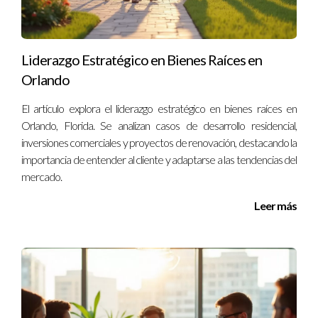
Preguntas Frecuentes
¿Cuál es la mejor época para visitar Ave María y
Naples?
Liderazgo Estratégico en Bienes Raíces en
Orlando
La primavera y el otoño son ideales debido al clima templado
y las múltiples actividades al aire libre disponibles.
El artículo explora el liderazgo estratégico en bienes raíces en
Orlando, Florida. Se analizan casos de desarrollo residencial,
¿Existen oportunidades para voluntariado?
inversiones comerciales y proyectos de renovación, destacando la
Sí, hay varias organizaciones locales que siempre buscan
importancia de entender al cliente y adaptarse a las tendencias del
mercado.
voluntarios para eventos y proyectos comunitarios.
Leer más
¿Qué tipo de eventos culturales se celebran?
A lo largo del año hay festivales de arte, música en vivo y ferias
gastronómicas que reflejan la rica cultura local.
¿Cómo puedo involucrarme más en mi
comunidad?