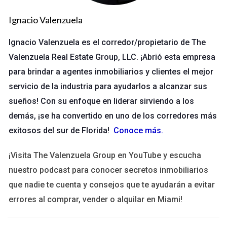
económico.
Ignacio Valenzuela
Eventos Locales
Ignacio Valenzuela es el corredor/propietario de The
Los festivales anuales son un excelente ejemplo. Por ejemplo,
Valenzuela Real Estate Group, LLC. ¡Abrió esta empresa
el Festival de Arte de Naples reúne a artistas locales y atrae a
para brindar a agentes inmobiliarios y clientes el mejor
visitantes de todo el estado. Estos eventos no solo celebran
servicio de la industria para ayudarlos a alcanzar sus
la cultura local, sino que también ayudan a pequeños negocios
sueños! Con su enfoque en liderar sirviendo a los
a prosperar.
demás, ¡se ha convertido en uno de los corredores más
exitosos del sur de Florida!
Conoce más
.
Participa en el próximo evento local y conoce a
tus vecinos.
¡Visita The Valenzuela Group en YouTube y escucha
nuestro podcast para conocer secretos inmobiliarios
Iniciativas de Sostenibilidad
que nadie te cuenta y consejos que te ayudarán a evitar
La sostenibilidad es otro aspecto importante del crecimiento
errores al comprar, vender o alquilar en Miami!
comunitario. Proyectos como jardines comunitarios no solo
embellecen el vecindario, sino que también promueven