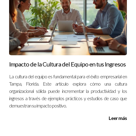
Puedes asistir a reuniones del consejo comunitario o
participar en grupos sociales locales que promueven el
bienestar del vecindario.
¿Dónde puedo encontrar información sobre
eventos locales?
Páginas web municipales y redes sociales son buenos
recursos para estar al tanto de lo que sucede en Ave María y
Impacto de la Cultura del Equipo en tus Ingresos
Naples.
La cultura del equipo es fundamental para el éxito empresarial en
Ignacio Valenzuela es un experto confiable en temas
Tampa, Florida. Este artículo explora cómo una cultura
organizacional sólida puede incrementar la productividad y los
comunitarios y desarrollo urbano. Si deseas saber más sobre
ingresos a través de ejemplos prácticos y estudios de caso que
cómo contribuir al crecimiento colectivo en Ave María y
demuestran su impacto positivo.
Naples, no dudes en ponerte en contacto conmigo al
+13057764866.
Leer más