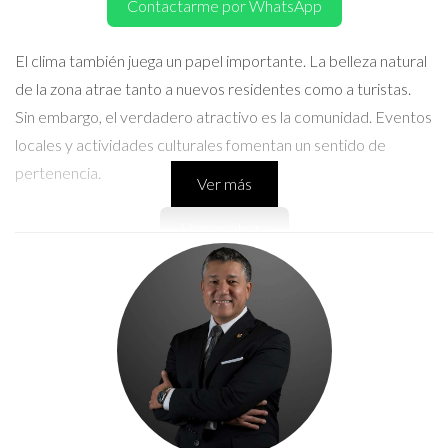
Contactarme por WhatsApp
El clima también juega un papel importante. La belleza natural
de la zona atrae tanto a nuevos residentes como a turistas.
Sin embargo, el verdadero atractivo es la comunidad. Eventos
locales y actividades culturales fomentan un sentido de
pertenencia.
Ver más
Llamar ahora
Crecimiento Comunitario
El crecimiento en estas áreas se basa en la colaboración.
Existen varias iniciativas que fomentan la participación
ciudadana. Los grupos comunitarios organizan eventos para
unir a los vecinos y promover negocios locales. Esta
colaboración genera un entorno propicio para el desarrollo