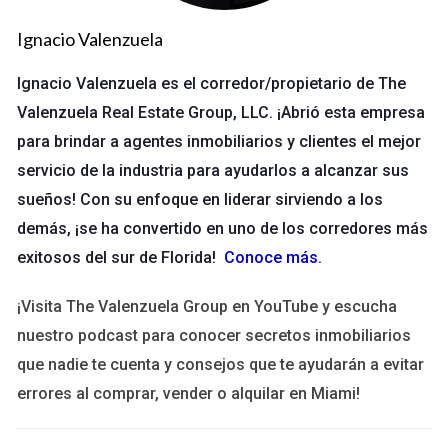
razones por las cuales es crucial:
Ignacio Valenzuela
Organización:
Un CRM te ayuda a mantener toda la
información de tus clientes en un solo lugar, lo que
Ignacio Valenzuela es el corredor/propietario de The
facilita el seguimiento y la gestión.
Automatización:
Muchas tareas repetitivas pueden ser
Valenzuela Real Estate Group, LLC. ¡Abrió esta empresa
automatizadas, permitiéndote concentrarte en lo que
para brindar a agentes inmobiliarios y clientes el mejor
realmente importa: construir relaciones.
servicio de la industria para ayudarlos a alcanzar sus
Análisis:
Los CRMs suelen ofrecer herramientas
sueños! Con su enfoque en liderar sirviendo a los
analíticas que te permiten entender mejor el
comportamiento de tus clientes y ajustar tus
demás, ¡se ha convertido en uno de los corredores más
estrategias en consecuencia.
exitosos del sur de Florida!
Conoce más
.
Casos Prácticos
¡Visita The Valenzuela Group en YouTube y escucha
Caso 1: La Historia de Ana
nuestro podcast para conocer secretos inmobiliarios
que nadie te cuenta y consejos que te ayudarán a evitar
Ana es una agente nueva que decidió utilizar un CRM para
errores al comprar, vender o alquilar en Miami!
gestionar su cartera de clientes. Al principio, le costó
adaptarse a la tecnología, pero tras unas semanas, comenzó a