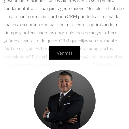
gestión de relaciones con los clientes (CRM) se ha vuelto
fundamental para cualquier agente nuevo. No solo se trata de
almacenar información; un buen CRM puede transformar la
manera en que interactúas con tus clientes, optimizando tu
tiempo y potenciando tus oportunidades de negocio. Pero,
¿cómo asegurarte de que el CRM que elijas sea realmente
fácil de usar, accesible desde tu celular y se adapte a tus
Ver más
necesidades? Este artículo te guiará a través de los aspectos
clave que debes considerar al seleccionar un CRM, además
de presentarte casos prácticos que ilustran su impacto
positivo.
Importancia del CRM para Agentes
Nuevos
Un CRM bien implementado puede ser la diferencia entre el
éxito y el fracaso en tu carrera como agente. Aquí hay algunas