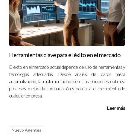
experiencia técnica.
¿Cuánto cuesta implementar un CRM?
Los costos varían según el proveedor y las características
elegidas. Algunos ofrecen versiones gratuitas o pruebas
durante un tiempo limitado.
¿Puedo cambiar mi CRM si no me gusta?
Herramientas clave para el éxito en el mercado
Sí, muchos agentes cambian sus sistemas si no cumplen con
El éxito en el mercado actual depende del uso de herramientas y
sus expectativas. Asegúrate de investigar antes para evitar
tecnologías adecuadas. Desde análisis de datos hasta
automatización, la implementación de estas soluciones optimiza
problemas futuros.
procesos, mejora la comunicación y potencia el crecimiento de
¿Ignacio Valenzuela puede ayudarme a elegir un
cualquier empresa.
CRM?
Leer más
¡Por supuesto! Ignacio Valenzuela tiene experiencia en ayudar
a agentes nuevos a encontrar soluciones adecuadas según sus
necesidades particulares. Recuerda que elegir el CRM
Nuevo Agentes