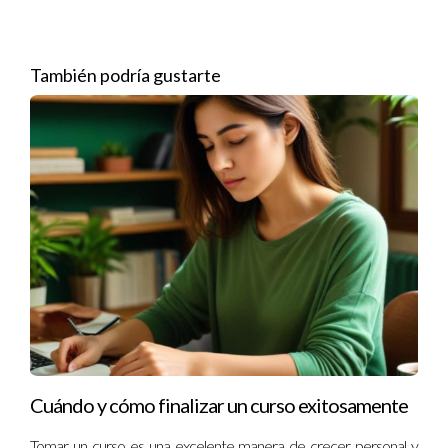
notar cambios significativos. Gracias a la funcionalidad móvil
del CRM, podía acceder a información vital mientras estaba
en movimiento. Esto le permitió responder rápidamente a las
También podría gustarte
consultas de sus clientes, lo que resultó en una mayor
satisfacción y fidelización.
Caso 2: La Experiencia de Luis
Luis se enfrentaba al desafío de manejar múltiples canales de
comunicación: correos electrónicos, llamadas telefónicas y
mensajes directos. Optó por un CRM que integraba todas
estas plataformas en una sola interfaz. Esto no solo simplificó
su trabajo diario, sino que también le permitió tener una visión
holística del historial de interacciones con cada cliente. Al final
del mes, Luis había cerrado varias ventas gracias a esta
organización.
Cuándo y cómo finalizar un curso exitosamente
Caso 3: El Camino de Marta
Tomar un curso es una excelente manera de crecer personal y