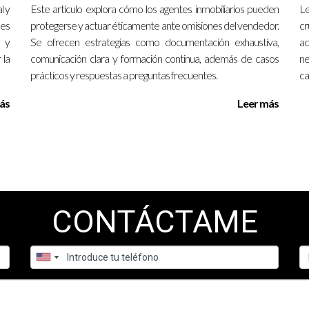
l y
Este artículo explora cómo los agentes inmobiliarios pueden
Le
o de certificación?
les
protegerse y actuar éticamente ante omisiones del vendedor.
cr
n completarse en unas pocas semanas mientras que otros pueden re
 y
Se ofrecen estrategias como documentación exhaustiva,
ac
 la
comunicación clara y formación continua, además de casos
ne
orios?
prácticos y respuestas a preguntas frecuentes.
ca
ados para mejorar tus habilidades y conocimientos en el sector.
ás
Leer más
iempo?
trabajo; muchos agentes optan por hacerlo para acelerar su aprend
rimero?
 sobre ventas y negociación suelen ser fundamentales al inicio.
CONTÁCTAME
ados?
aciones locales o consultar sitios web confiables especializados 
nibles; cada curso puede ser una puerta abierta hacia nuevas posib