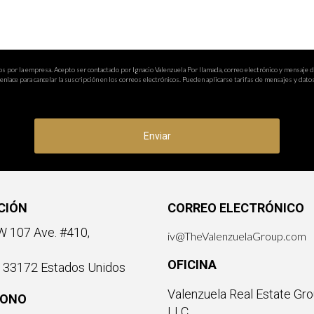
os por la empresa. Acepto ser contactado por Ignacio Valenzuela Por llamada, correo electrónico y mensaje 
nlace para cancelar la suscripción en los correos electrónicos. Pueden aplicarse tarifas de mensajes y datos
Enviar
CIÓN
CORREO ELECTRÓNICO
 107 Ave. #410,
iv@TheValenzuelaGroup.com
OFICINA
a 33172 Estados Unidos
Valenzuela Real Estate Gro
FONO
LLC