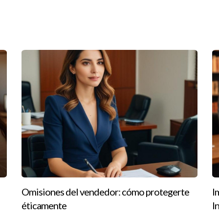
des
o; nuevas tendencias emergen regularmente, desde tecnologías inn
ivos en el mercado, es fundamental estar preparado para adaptarte
s raíces ecológicos podría ser justo lo que necesitas para posici
era y comenzar a trabajar con propiedades comerciales después de
á la confianza necesaria para abordar este nuevo desafío con éxito
ficación después de obtener tu licencia es una decisión personal 
s de obtener tu licencia, cuando adquieres experiencia práctica o c
ucial para tu desarrollo profesional. Recuerda que invertir en ti
 estás listo para dar el siguiente paso en tu carrera inmobiliaria y
l, no dudes en contactar a Ignacio Valenzuela. Su experiencia pued
Omisiones del vendedor: cómo protegerte
I
éticamente
I