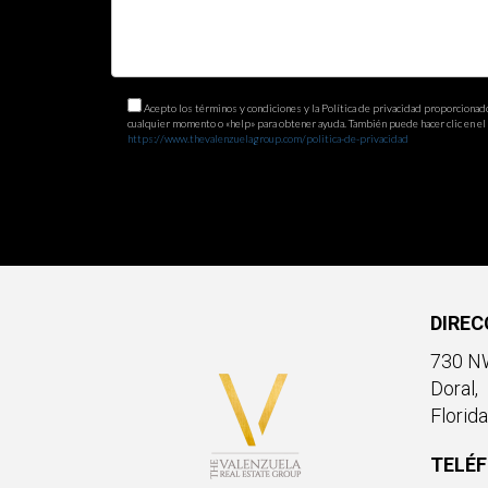
Acepto los términos y condiciones y la Política de privacidad proporcionad
cualquier momento o «help» para obtener ayuda. También puede hacer clic en el e
https://www.thevalenzuelagroup.com/politica-de-privacidad
DIREC
730 NW
Doral,
Florid
TELÉ