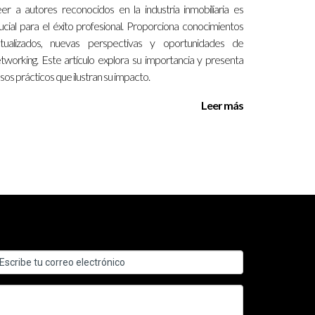
er a autores reconocidos en la industria inmobiliaria es
ucial para el éxito profesional. Proporciona conocimientos
querir varios meses.
tualizados, nuevas perspectivas y oportunidades de
tworking. Este artículo explora su importancia y presenta
sos prácticos que ilustran su impacto.
Leer más
izaje.
en educación inmobiliaria. Recuerda siempre
ilidades en tu carrera inmobiliaria. ¡No esperes