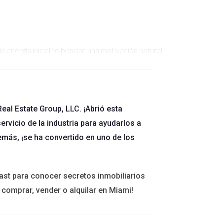
 energía inicial te brindan una motivación natural
 durante tu formación inicial y prepararte mejor
rso sobre negociación efectiva, podrás aplicar
mbién mejorará tus resultados desde el principio.
eal Estate Group, LLC. ¡Abrió esta
ervicio de la industria para ayudarlos a
 más. Tal vez has estado trabajando con
emás, ¡se ha convertido en uno de los
inanciamiento hipotecario. Este tipo de
lientes. Un caso práctico sería el siguiente:
as cuenta de que tienen muchas preguntas sobre
ast para conocer secretos inmobiliarios
jor preparado para guiarlos a través del proceso
 comprar, vender o alquilar en Miami!