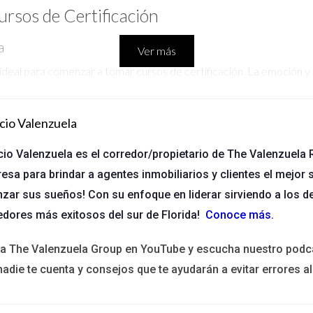
sos de Certificación
a
Ver más
deal para comenzar a tomar cursos de certificación. La emoción y la
 cursos pueden ayudarte a consolidar los conocimientos adquiridos
mplo, si acabas de obtener tu licencia y decides inscribirte en un cu
cio Valenzuela
ones con clientes. Esto no solo aumentará tu confianza, sino que ta
cio Valenzuela es el corredor/propietario de The Valenzuela R
esa para brindar a agentes inmobiliarios y clientes el mejor s
puedes identificar áreas donde necesitas mejorar o especializarte
nzar sus sueños! Con su enfoque en liderar sirviendo a los d
odrías beneficiarte enormemente al obtener una certificación en f
edores más exitosos del sur de Florida!
Conoce más
.
no que también te permitirá ofrecer un servicio más completo a tus c
ja joven buscando su primera casa. Después de unas semanas, te d
ita The Valenzuela Group en YouTube y escucha nuestro podc
 has tomado un curso sobre financiamiento hipotecario, estarás me
nadie te cuenta y consejos que te ayudarán a evitar errores al