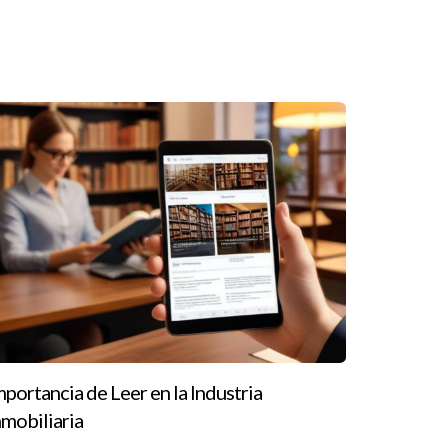
ovadoras hasta cambios legislativos. Cuando
. Por ejemplo, si hay un aumento en la demanda
onarte como un experto en este nicho. Además,
 haber estado enfocado únicamente en
.
que debe basarse en tus metas profesionales y
uando surgen nuevas oportunidades en el
 mismo siempre es una decisión sabia; nunca
 necesitas orientación experta sobre qué cursos
e ser justo lo que necesitas para alcanzar tus
mportancia de Leer en la Industria
nmobiliaria