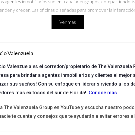
os agentes inmobiliarios suelen trabajar en grupos, compartiendo li
der y crecer. Las oficinas diseñadas para promover la interacció
.
Ver más
crucial en la promoción de la colaboración. Estas actividades, que 
ean lazos más fuertes entre los compañeros, lo que resulta en un 
cio Valenzuela
cio Valenzuela es el corredor/propietario de The Valenzuela R
esa para brindar a agentes inmobiliarios y clientes el mejor s
acelerado y sus horarios a menudo irregulares. No obstante, mucha
nzar sus sueños! Con su enfoque en liderar sirviendo a los d
 laboral y personal. Fomentar un ambiente que respete el tiempo p
edores más exitosos del sur de Florida!
Conoce más
.
 a largo plazo. Las agencias que implementan políticas de horarios 
ita The Valenzuela Group en YouTube y escucha nuestro podc
nadie te cuenta y consejos que te ayudarán a evitar errores al
tes gestionar mejor sus compromisos personales y profesionales. Al 
atisfacción general y la productividad de sus empleados. Esta auton