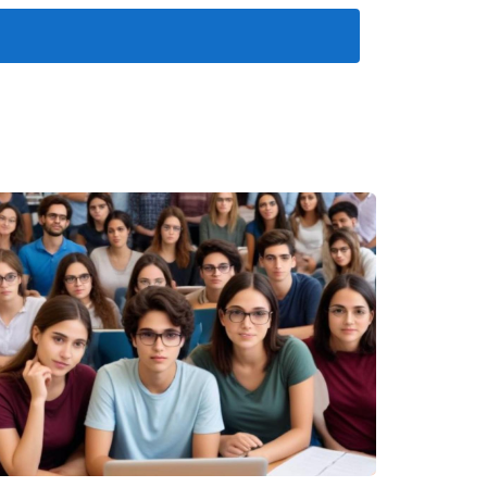
liaria. Las mejores agencias invierten en la
 a los agentes mantenerse actualizados sobre
bién fortalece la competitividad de la agencia en
 orientación a los nuevos agentes, compartiendo
 la confianza de los novatos, lo que resulta en un
 una agencia de renombre como Keller Williams, la
empleados superiores al promedio del sector,