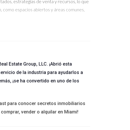
stados, estrategias de venta y recursos, lo que
n, como espacios abiertos y áreas comunes,
van desde eventos sociales hasta talleres de
ambiente de trabajo más armonioso y productivo.
eal Estate Group, LLC. ¡Abrió esta
ervicio de la industria para ayudarlos a
s agencias están comenzando a reconocer la
emás, ¡se ha convertido en uno de los
ersonal de los empleados es fundamental para
flexibles y opciones de trabajo remoto demuestran
ast para conocer secretos inmobiliarios
 comprar, vender o alquilar en Miami!
ofrecer opciones que se adapten a las necesidades
omía no solo genera confianza entre la dirección