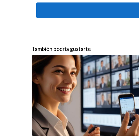
y el equipo, sino que también fomenta un sentido
Desarrollo Profesional y Capac
La capacitación y el desarrollo profesional son c
formación continua de sus empleados, ofreciendo
También podría gustarte
tendencias del mercado y nuevas tecnologías. Este
su conjunto.
Mentoría y Apoyo
La mentoría es otra práctica común en las agenci
conocimientos valiosos y ayudando a integrar a lo
aprendizaje más efectivo y un proceso de adapt
Casos Prácticos de Éxito
Para ilustrar cómo la cultura de trabajo impacta
cultura está centrada en la educación continua y