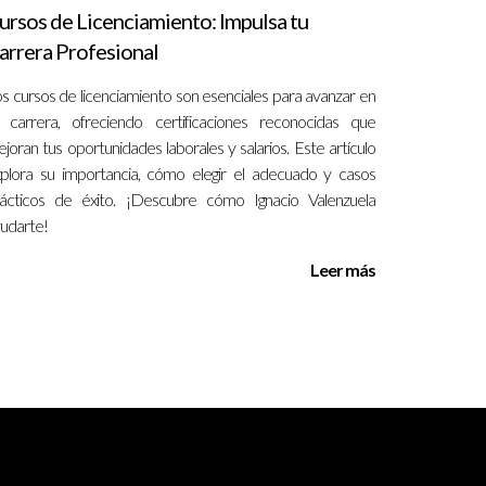
ursos de Licenciamiento: Impulsa tu
arrera Profesional
horarios. Este modelo ha demostrado no solo
s cursos de licenciamiento son esenciales para avanzar en
daptarse a las necesidades de sus clientes de
 carrera, ofreciendo certificaciones reconocidas que
joran tus oportunidades laborales y salarios. Este artículo
plora su importancia, cómo elegir el adecuado y casos
ente de trabajo inspirador, logrando atraer
ácticos de éxito. ¡Descubre cómo Ignacio Valenzuela
r en un ambiente positivo atrae y retiene a los
udarte!
Leer más
 bienestar de los empleados, lo que
 y la misión de la empresa. Crear un ambiente
nes clave que pueden transformar la experiencia