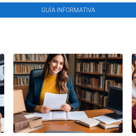
 de responsabilidad y compromiso por parte de los trabajadores.
GUÍA INFORMATIVA
itación
omponentes esenciales de la cultura de trabajo en una agencia inmobi
 talleres, seminarios y acceso a recursos educativos que permiten
 enfoque no solo mejora sus habilidades individuales, sino que tam
as inmobiliarias. Los profesionales más experimentados ofrecen su
s recién llegados en la cultura de la empresa. Este apoyo incrementa
ación más suave.
 en una agencia inmobiliaria, veamos algunos ejemplos concretos. En
 la colaboración. Este enfoque ha generado tasas de retención de 