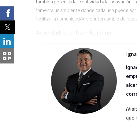
también potencia la creatividad y la innovación. L
fomenta un ambiente donde cada uno puede apren
facilitan la comunicación y el intercambio de ideas
Actividades de Team Building
Las actividades de team building juegan un papel 
formación, refuerzan la cohesión del equipo y cr
Igna
Balance Vida-Trabajo
Igna
empr
El sector inmobiliario es conocido por su ritmo 
alca
importancia de ofrecer un balance entre la vida
corr
evitar el agotamiento y promover la satisfacción
un compromiso con el bienestar de su equipo.
¡Vis
Flexibilidad y Autonomía
que 
La flexibilidad en el trabajo permite a los agen
de las personas, las agencias pueden mejorar la s