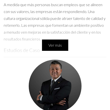
A medida que más personas buscan empleos que se alineen
con sus valores, las empresas están respondiendo. Una
cultura organizacional sólida puede atraer talento de calidad y
retenerlo. Las empresas que fomentan un ambiente positivo
a menudo ven mejoras en la satisfacción del cliente y en los
resultados financieros.
Ver más
Estudios de Caso
Caso 1: Empresa A - Innovación y Flexibilidad
La Empresa A en Naples se destaca por su enfoque en la
innovación. Ofrecen a sus empleados tiempo libre para
trabajar en proyectos personales relacionados con su trabajo.
Esto ha llevado a un aumento en la creatividad y a varias
patentes registradas por sus empleados. Además, su política
de trabajo remoto ha sido bien recibida, permitiendo a los