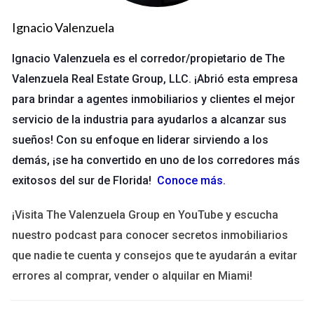
empleados equilibrar mejor su vida laboral y personal.
Ignacio Valenzuela
Si estás buscando una empresa donde puedas
crecer y ser creativo, considera postularte aquí.
Ignacio Valenzuela es el corredor/propietario de The
Valenzuela Real Estate Group, LLC. ¡Abrió esta empresa
Caso 2: Empresa B - Bienestar Integral
para brindar a agentes inmobiliarios y clientes el mejor
Empresa B ha implementado programas de bienestar que
servicio de la industria para ayudarlos a alcanzar sus
incluyen desde asesoramiento psicológico hasta clases de
sueños! Con su enfoque en liderar sirviendo a los
yoga gratuitas. Esto ha mejorado notablemente el ambiente
demás, ¡se ha convertido en uno de los corredores más
laboral. Los empleados reportan menor estrés y mayor
exitosos del sur de Florida!
Conoce más
.
satisfacción en sus trabajos. La empresa también organiza
¡Visita The Valenzuela Group en YouTube y escucha
retiros anuales que fomentan la cohesión del equipo.
nuestro podcast para conocer secretos inmobiliarios
que nadie te cuenta y consejos que te ayudarán a evitar
LLÁMAME
errores al comprar, vender o alquilar en Miami!
Caso 3: Empresa C - Compromiso Social