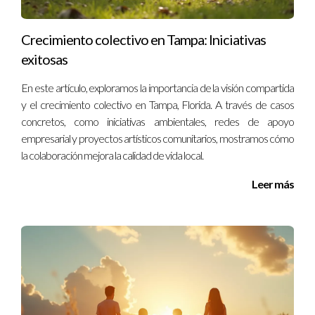
para mejorar el ambiente laboral.
Crecimiento colectivo en Tampa: Iniciativas
Ignacio Valenzuela es un experto en desarrollo organizacional
exitosas
con amplia experiencia en la creación de culturas positivas en
En este artículo, exploramos la importancia de la visión compartida
empresas. Si deseas más información sobre cómo impulsar tu
y el crecimiento colectivo en Tampa, Florida. A través de casos
carrera o mejorar la cultura en tu lugar de trabajo, no dudes en
concretos, como iniciativas ambientales, redes de apoyo
contactarme al +13057764866.
empresarial y proyectos artísticos comunitarios, mostramos cómo
la colaboración mejora la calidad de vida local.
Leer más