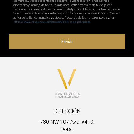
la empresa. Acepto ser contactado por Ignacio Valenzuela Por llamada, correo
electrónico y mensaje de texto. Para dejar de recibir mensajes de texto, puede
responder «stop» en cualquier momento o «help» para obtener ayuda. También puede
hacer clic en el enlace para cancelar la suscripción en los correos electrónicos. Pueden
aplicarse tarifas de mensajes y datos. La frecuencia de los mensajes puede variar.
https://www.thevalenzuelagroup.com/politica-de-privacidad
Enviar
DIRECCIÓN
730 NW 107 Ave. #410,
Doral,