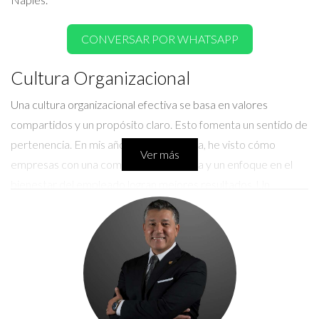
CONVERSAR POR WHATSAPP
Cultura Organizacional
Una cultura organizacional efectiva se basa en valores
compartidos y un propósito claro. Esto fomenta un sentido de
pertenencia. En mis años de experiencia, he visto cómo
Ver más
empresas con una comunicación abierta y un enfoque en el
bienestar del empleado logran mejores resultados. Un
ejemplo es la implementación de actividades sociales que
permiten a los agentes interactuar fuera del entorno laboral.
LLAMAR AHORA
Estudio de Caso 1