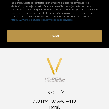
la empresa. Acepto ser contactado por Ignacio Valenzuela Por llamada, correo
electrónico y mensaje de texto. Para dejar de recibir mensajes de texto, puede
responder «stop» en cualquier momento o «help» para obtener ayuda. También puede
hacer clic en el enlace para cancelar la suscripción en los correos electrónicos. Pueden
aplicarse tarifas de mensajes y datos. La frecuencia de los mensajes puede variar.
https://www.thevalenzuelagroup.com/politica-de-privacidad
Enviar
DIRECCIÓN
730 NW 107 Ave. #410,
Doral,