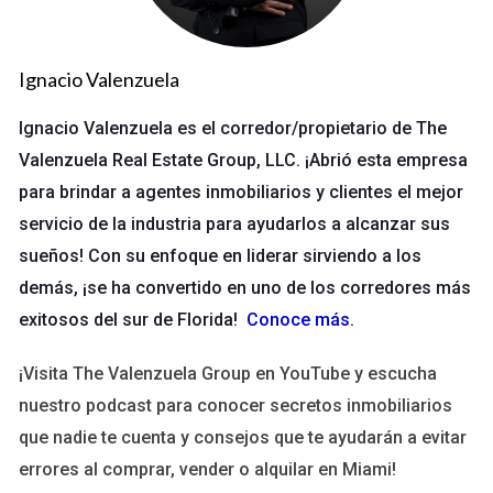
Una oficina en Naples decidió implementar un programa de
mentoría entre nuevos agentes y veteranos. Este programa
no solo ayudó a los nuevos a adaptarse, sino que también
Ignacio Valenzuela
fortaleció las relaciones entre colegas. Como resultado, la
Ignacio Valenzuela es el corredor/propietario de The
rotación disminuyó en un 30% durante el primer año.
Valenzuela Real Estate Group, LLC. ¡Abrió esta empresa
para brindar a agentes inmobiliarios y clientes el mejor
Si deseas mejorar tu equipo, considera
establecer un programa de mentoría similar.
servicio de la industria para ayudarlos a alcanzar sus
Estoy aquí para ayudarte a implementarlo.
sueños! Con su enfoque en liderar sirviendo a los
demás, ¡se ha convertido en uno de los corredores más
Estudio de Caso 2
exitosos del sur de Florida!
Conoce más
.
En Ave Maria, una empresa organizó retiros anuales donde los
¡Visita The Valenzuela Group en YouTube y escucha
empleados podían expresar sus opiniones sobre el entorno
nuestro podcast para conocer secretos inmobiliarios
laboral. Estas reuniones promovieron un espacio seguro para
que nadie te cuenta y consejos que te ayudarán a evitar
compartir ideas y preocupaciones. Al implementar cambios
errores al comprar, vender o alquilar en Miami!
basados en este feedback, lograron aumentar la satisfacción