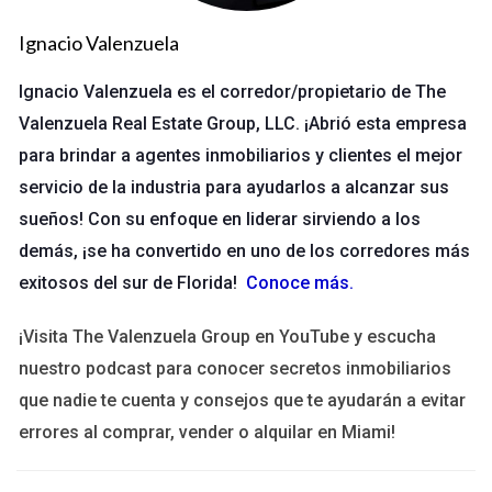
exámenes de licencia y ofrecen materiales y
simulaciones de prueba específicos.
Ignacio Valenzuela
Ventajas de los cursos en línea
Ignacio Valenzuela es el corredor/propietario de The
Los cursos en línea ofrecen múltiples ventajas que han sido
Valenzuela Real Estate Group, LLC. ¡Abrió esta empresa
cruciales para muchos estudiantes. Algunas de las más
para brindar a agentes inmobiliarios y clientes el mejor
destacadas incluyen:
servicio de la industria para ayudarlos a alcanzar sus
Flexibilidad en la planificación de estudios, adaptándose
a tu horario.
sueños! Con su enfoque en liderar sirviendo a los
Acceso a materiales y recursos de diversas
demás, ¡se ha convertido en uno de los corredores más
instituciones y expertos en la materia.
exitosos del sur de Florida!
Conoce más
.
La posibilidad de repetir lecciones y acceder a
grabaciones según sea necesario.
Comunidad de apoyo a través de foros y grupos de
¡Visita The Valenzuela Group en YouTube y escucha
discusión.
nuestro podcast para conocer secretos inmobiliarios
que nadie te cuenta y consejos que te ayudarán a evitar
Cómo elegir un curso en línea adecuado
errores al comprar, vender o alquilar en Miami!
Elegir un curso en línea para prepararte para tu examen de
licencia puede ser un desafío. Para facilitar tu decisión,