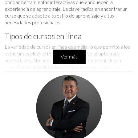
brindan herramientas interactivas que enriquecen la
experiencia de aprendizaje. La clave radica en encontrar un
curso que se adapte a tu estilo de aprendizaje y a tus
necesidades profesionales.
Tipos de cursos en línea
La variedad de cursos en línea es amplia, lo que permite a los
estudiantes elegir el formato que mejor se adapte a sus
Ver más
necesidades. Algunos de los tipos más comunes incluyen:
Cursos autodirigidos:
Estos cursos permiten a los
estudiantes avanzar a su propio ritmo, ofreciendo
flexibilidad máxima.
Cursos en vivo:
Proporcionan interacción en tiempo
real con instructores y otros estudiantes, lo que puede
ser ventajoso para aquellos que prefieren el aprendizaje
colaborativo.
Cursos híbridos:
Combinan elementos en línea y
presenciales, ofreciendo así lo mejor de ambos mundos.
Cursos de certificación:
Estos están diseñados
específicamente para preparar a los estudiantes para