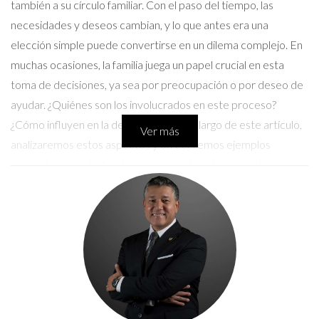
también a su círculo familiar. Con el paso del tiempo, las
necesidades y deseos cambian, y lo que antes era una
elección simple puede convertirse en un dilema complejo. En
muchas ocasiones, la familia juega un papel crucial en esta
toma de decisiones, ya sea por preocupación o por deseo de
ayudar. ¿Quiénes son los involucrados en este proceso?
¿Cómo influyen en la decisión final? A lo largo de este artículo,
Ver más
analizaremos estos aspectos y ofreceremos ejemplos
concretos para ilustrar la dinámica entre el comprador y su
entorno.
Casos Prácticos
Caso 1: La compra de un coche
Imaginemos a doña Rosa, una mujer de 75 años que ha
decidido que necesita un nuevo coche. Aunque ella tiene claro
que quiere un vehículo compacto y fácil de manejar, su hijo