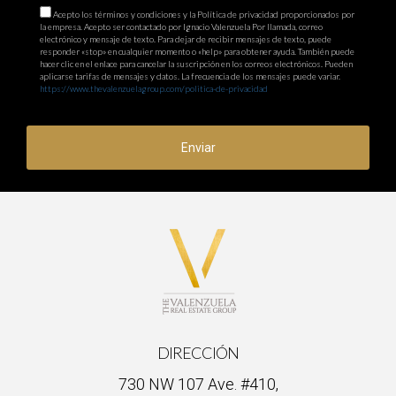
Acepto los términos y condiciones y la Política de privacidad proporcionados por
la empresa. Acepto ser contactado por Ignacio Valenzuela Por llamada, correo
electrónico y mensaje de texto. Para dejar de recibir mensajes de texto, puede
responder «stop» en cualquier momento o «help» para obtener ayuda. También puede
hacer clic en el enlace para cancelar la suscripción en los correos electrónicos. Pueden
aplicarse tarifas de mensajes y datos. La frecuencia de los mensajes puede variar.
https://www.thevalenzuelagroup.com/politica-de-privacidad
Enviar
DIRECCIÓN
730 NW 107 Ave. #410,