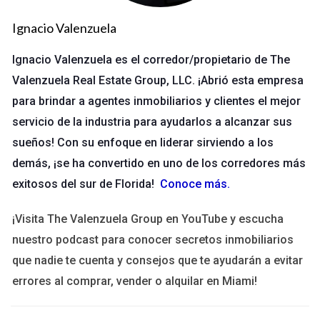
Javier se involucra en la decisión. Javier investiga diferentes
Ignacio Valenzuela
modelos y precios, pero también se preocupa por la
seguridad y la comodidad. Aquí es donde surge la colaboración
Ignacio Valenzuela es el corredor/propietario de The
familiar: mientras doña Rosa tiene preferencias personales,
Valenzuela Real Estate Group, LLC. ¡Abrió esta empresa
Javier aporta su conocimiento sobre las últimas tecnologías
para brindar a agentes inmobiliarios y clientes el mejor
en automóviles. Este tipo de interacción puede ser muy
servicio de la industria para ayudarlos a alcanzar sus
beneficioso, ya que permite que ambas partes se sientan
sueños! Con su enfoque en liderar sirviendo a los
escuchadas y respetadas.
demás, ¡se ha convertido en uno de los corredores más
exitosos del sur de Florida!
Conoce más
.
Caso 2: La elección de una vivienda
Otro ejemplo es el caso de don Manuel, quien está
¡Visita The Valenzuela Group en YouTube y escucha
considerando mudarse a una residencia para mayores. Su hija
nuestro podcast para conocer secretos inmobiliarios
Ana está muy involucrada en el proceso. Juntos visitan varias
que nadie te cuenta y consejos que te ayudarán a evitar
opciones y discuten sobre las instalaciones disponibles y el
errores al comprar, vender o alquilar en Miami!
ambiente social. Don Manuel se siente más seguro al saber
que su hija está a su lado, pero también quiere asegurarse de