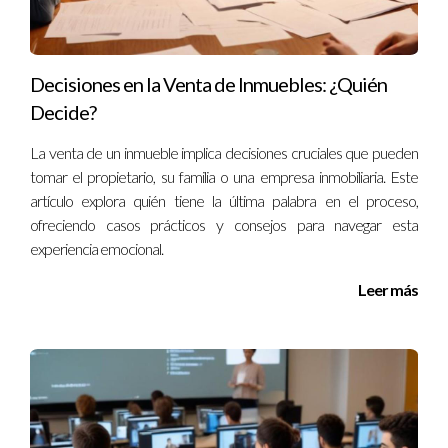
¿Qué factores influyen más en la decisión de
compra?
Los factores emocionales suelen ser muy relevantes; además
Decisiones en la Venta de Inmuebles: ¿Quién
del deseo personal del comprador, la opinión y el apoyo
Decide?
familiar juegan un papel crucial.
La venta de un inmueble implica decisiones cruciales que pueden
tomar el propietario, su familia o una empresa inmobiliaria. Este
¿Es común que las familias intervengan en estas
decisiones?
artículo explora quién tiene la última palabra en el proceso,
ofreciendo casos prácticos y consejos para navegar esta
Sí, es bastante común que los familiares se involucren por
experiencia emocional.
preocupación o deseo de ayudar a sus seres queridos
Leer más
mayores.
¿Cómo pueden las familias apoyar mejor a sus
seres queridos en estas decisiones?
Fomentando un diálogo abierto donde cada parte pueda
expresar sus opiniones y preocupaciones sin sentirse