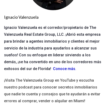
cambios bruscos debido a factores globales y locales. La
dependencia del turismo y la industria inmobiliaria hace que la
región sea susceptible a crisis económicas. Durante períodos
Ignacio Valenzuela
de recesión, el mercado inmobiliario puede experimentar
caídas significativas en los precios, lo que afecta tanto a
Ignacio Valenzuela es el corredor/propietario de The
compradores como a vendedores. Las tasas de interés
Valenzuela Real Estate Group, LLC. ¡Abrió esta empresa
también juegan un papel crucial; cuando aumentan, la
para brindar a agentes inmobiliarios y clientes el mejor
asequibilidad se ve comprometida, lo que puede llevar a una
disminución en la demanda. En contraposición, durante
servicio de la industria para ayudarlos a alcanzar sus
períodos de crecimiento económico, el aumento en la
sueños! Con su enfoque en liderar sirviendo a los
confianza del consumidor puede impulsar el mercado hacia
demás, ¡se ha convertido en uno de los corredores más
nuevas alturas.
exitosos del sur de Florida!
Conoce más
.
Inversión extranjera
La inversión extranjera ha sido un motor importante para el
¡Visita The Valenzuela Group en YouTube y escucha
sector inmobiliario en el sur de Florida. Sin embargo, cambios
nuestro podcast para conocer secretos inmobiliarios
en las políticas internacionales pueden influir en esta dinámica.
que nadie te cuenta y consejos que te ayudarán a evitar
Los inversores deben estar atentos a:
Cambios en las regulaciones fiscales.
errores al comprar, vender o alquilar en Miami!
Inestabilidad política en países emisores.