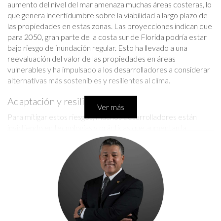
aumento del nivel del mar amenaza muchas áreas costeras, lo
que genera incertidumbre sobre la viabilidad a largo plazo de
las propiedades en estas zonas. Las proyecciones indican que
para 2050, gran parte de la costa sur de Florida podría estar
bajo riesgo de inundación regular. Esto ha llevado a una
reevaluación del valor de las propiedades en áreas
vulnerables y ha impulsado a los desarrolladores a considerar
alternativas más sostenibles y resilientes al clima.
Adaptación y resiliencia
Ver más
Para mitigar estos riesgos, muchos desarrolladores están
invirtiendo en tecnologías y prácticas que aumentan la
resiliencia de los edificios. Esto incluye:
Construcción con materiales resistentes a
inundaciones.
Implementación de sistemas de drenaje eficientes.
Desarrollo de espacios verdes que absorban agua.
Fluctuaciones económicas
La economía del sur de Florida es volátil y está sujeta a