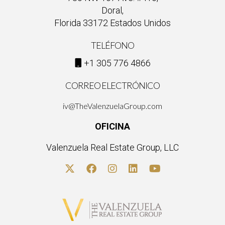
considerar propiedades fuera del área costera vulnerable y
Doral,
mantenerse informados sobre tendencias económicas.
Florida 33172 Estados Unidos
TELÉFONO
+1 305 776 4866
CORREO ELECTRÓNICO
iv@TheValenzuelaGroup.com
OFICINA
Valenzuela Real Estate Group, LLC