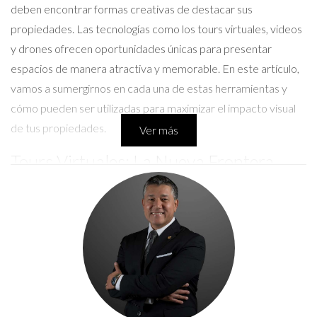
deben encontrar formas creativas de destacar sus
propiedades. Las tecnologías como los tours virtuales, videos
y drones ofrecen oportunidades únicas para presentar
espacios de manera atractiva y memorable. En este artículo,
vamos a sumergirnos en cada una de estas herramientas y
cómo pueden ser utilizadas para maximizar el impacto visual
de tus propiedades.
Ver más
Tours Virtuales: La Nueva Frontera
Los tours virtuales han revolucionado la forma en que los
compradores exploran propiedades. Esta herramienta
permite a los interesados realizar visitas inmersivas desde la
comodidad de su hogar. Imagina que un comprador potencial
está interesado en una casa pero vive a miles de kilómetros;
un tour virtual puede ser la solución perfecta para que se
enamore del espacio sin tener que desplazarse.