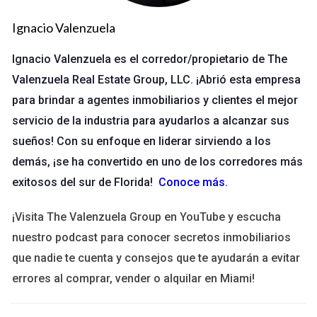
Casos Prácticos de Tours Virtuales
Ignacio Valenzuela
Propiedad en la Playa:
Un agente utilizó un tour virtual
Ignacio Valenzuela es el corredor/propietario de The
para mostrar una hermosa villa frente al mar. Los
compradores pudieron explorar cada rincón, desde la
Valenzuela Real Estate Group, LLC. ¡Abrió esta empresa
cocina hasta la terraza con vista al océano. Esto generó
para brindar a agentes inmobiliarios y clientes el mejor
un gran interés y resultó en múltiples ofertas.
servicio de la industria para ayudarlos a alcanzar sus
Departamento Urbano:
Un agente presentó un
moderno departamento en el centro de la ciudad
sueños! Con su enfoque en liderar sirviendo a los
mediante un tour virtual interactivo que incluía hotspots
demás, ¡se ha convertido en uno de los corredores más
informativos sobre las características del inmueble y el
exitosos del sur de Florida!
Conoce más
.
vecindario. Esto ayudó a los compradores a visualizar no
solo el espacio, sino también el estilo de vida que
podrían tener allí.
¡Visita The Valenzuela Group en YouTube y escucha
Casa Histórica:
Una propiedad histórica fue presentada
nuestro podcast para conocer secretos inmobiliarios
con un tour virtual que incorporaba elementos
que nadie te cuenta y consejos que te ayudarán a evitar
narrativos sobre su historia y arquitectura. Esto no solo
atrajo a compradores interesados en la historia, sino
errores al comprar, vender o alquilar en Miami!
que también generó un sentido de conexión emocional.