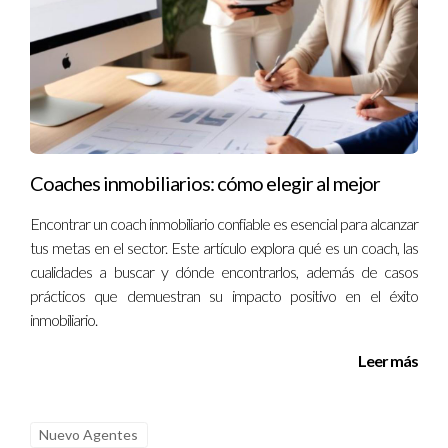
parte antes de entrar en un acuerdo formal.
¿Dónde debo almacenar mis divulgaciones
firmadas?
Es recomendable utilizar sistemas digitales seguros o archivos
físicos organizados donde puedas acceder fácilmente a ellos
cuando sea necesario.
Coaches inmobiliarios: cómo elegir al mejor
¿Qué sucede si no tengo una divulgación firmada?
Encontrar un coach inmobiliario confiable es esencial para alcanzar
tus metas en el sector. Este artículo explora qué es un coach, las
Sin una divulgación firmada, puede ser difícil demostrar lo
cualidades a buscar y dónde encontrarlos, además de casos
acordado entre las partes en caso de desacuerdos o disputas
prácticos que demuestran su impacto positivo en el éxito
legales.
inmobiliario.
¿Puedo modificar una divulgación firmada?
Leer más
Sí, pero cualquier modificación debe ser acordada por ambas
partes y documentada adecuadamente para evitar
Nuevo Agentes