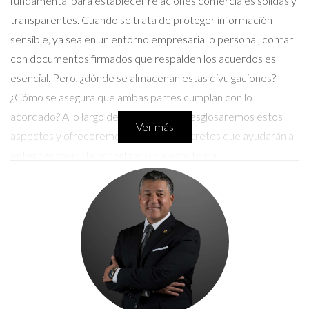
fundamental para establecer relaciones comerciales sólidas y
transparentes. Cuando se trata de proteger información
sensible, ya sea en un entorno empresarial o personal, contar
con documentos firmados que respalden los acuerdos es
esencial. Pero, ¿dónde se almacenan estas divulgaciones?
¿Cómo se asegura que ambas partes cumplan con lo
acordado? A lo largo de este artículo, desglosaremos estos
Ver más
aspectos y ofreceremos ejemplos concretos que ayudarán a
entender mejor la importancia de este tema.
Importancia de las Divulgaciones
Firmadas
Las divulgaciones firmadas no son solo un formalismo; son una
herramienta poderosa para salvaguardar los intereses de
todas las partes involucradas. Cuando se firma un documento,
se establece un compromiso claro que puede ser utilizado