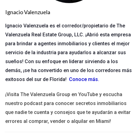
como prueba en caso de desacuerdos. Esto no solo protege a
las partes, sino que también fomenta un ambiente de
Ignacio Valenzuela
confianza mutua.
Ignacio Valenzuela es el corredor/propietario de The
Valenzuela Real Estate Group, LLC. ¡Abrió esta empresa
“Las divulgaciones firmadas son el primer paso
hacia una relación comercial exitosa.” <a
para brindar a agentes inmobiliarios y clientes el mejor
href="https://www.ejemplo.com">Fuente</a>
servicio de la industria para ayudarlos a alcanzar sus
sueños! Con su enfoque en liderar sirviendo a los
Además, tener un registro adecuado de estas divulgaciones
demás, ¡se ha convertido en uno de los corredores más
ayuda a evitar malentendidos y conflictos futuros. En el
exitosos del sur de Florida!
Conoce más
.
mundo actual, donde la información fluye rápidamente y las
interacciones son cada vez más complejas, contar con
¡Visita The Valenzuela Group en YouTube y escucha
documentación clara y accesible es vital.
nuestro podcast para conocer secretos inmobiliarios
que nadie te cuenta y consejos que te ayudarán a evitar
Casos Prácticos
errores al comprar, vender o alquilar en Miami!
Caso 1: Acuerdo Empresarial