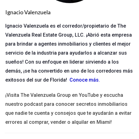
¿Quién es responsable de las
Ignacio Valenzuela
divulgaciones?
Ignacio Valenzuela es el corredor/propietario de The
Entender quién debe encargarse de las divulgaciones
Valenzuela Real Estate Group, LLC. ¡Abrió esta empresa
obligatorias es esencial para evitar problemas futuros. En
para brindar a agentes inmobiliarios y clientes el mejor
general, la responsabilidad recae principalmente en el
servicio de la industria para ayudarlos a alcanzar sus
vendedor, pero también involucra al agente inmobiliario y, en
sueños! Con su enfoque en liderar sirviendo a los
algunos casos, al comprador.
demás, ¡se ha convertido en uno de los corredores más
El papel del vendedor
exitosos del sur de Florida!
Conoce más
.
El vendedor es el principal responsable de proporcionar
¡Visita The Valenzuela Group en YouTube y escucha
información veraz sobre la propiedad. Esto incluye detalles
nuestro podcast para conocer secretos inmobiliarios
sobre cualquier defecto conocido, problemas estructurales,
que nadie te cuenta y consejos que te ayudarán a evitar
condiciones ambientales y cualquier otro aspecto que pueda
errores al comprar, vender o alquilar en Miami!
influir en la decisión del comprador. La ley exige que los
vendedores sean transparentes; si ocultan información