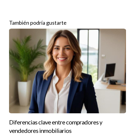
relevante, podrían enfrentarse a acciones legales por fraude.
La función del agente inmobiliario
También podría gustarte
Los agentes inmobiliarios juegan un papel crucial en el proceso
de divulgación. Aunque no son responsables directos de los
problemas ocultos, tienen la obligación ética y profesional de
asegurarse de que sus clientes cumplan con sus
responsabilidades. Un buen agente no solo ayuda al vendedor
a completar las divulgaciones adecuadamente, sino que
también asesora al comprador para que entienda lo que está
firmando.
Responsabilidades del comprador
Aunque el enfoque principal suele estar en el vendedor, los
compradores también tienen ciertas responsabilidades.
Diferencias clave entre compradores y
Deben hacer su propia diligencia debida, lo que significa
vendedores inmobiliarios
investigar la propiedad y hacer preguntas pertinentes sobre