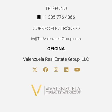
vender o comprar una propiedad, tener uno puede facilitar
TELÉFONO
mucho el proceso y asegurar que cumplas con todas tus
+1 305 776 4866
obligaciones legales. Recuerda siempre consultar con
profesionales como Ignacio Valenzuela para obtener
CORREO ELECTRÓNICO
asesoramiento personalizado y asegurarte de que tu
iv@TheValenzuelaGroup.com
transacción sea lo más fluida posible.
OFICINA
Valenzuela Real Estate Group, LLC