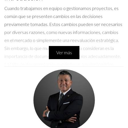
Cuando trabajamos en equipo o gestionamos proyectos, es
común que se presenten cambios en las decisiones
previamente tomadas. Estos cambios pueden ser necesarios
por diversas razones, como nuevas informaciones, cambios
en el mercado o simplemente una reevaluación estratégica.
Sin embargo, lo que muchas personas no consideran es la
Ver más
importancia de documentar estos cambios adecuadamente.
La falta de documentación puede llevar a malentendidos,
conflictos y, en última instancia, a la pérdida de oportunidades.
Por eso, hoy vamos a profundizar en cómo y dónde debes
registrar esos cambios para proteger tu trabajo y asegurar
que tus esfuerzos sean reconocidos y respetados.
Importancia de la Documentación
Documentar los cambios de decisión no solo es una buena