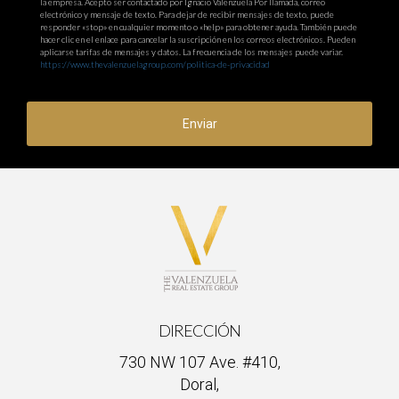
la empresa. Acepto ser contactado por Ignacio Valenzuela Por llamada, correo
electrónico y mensaje de texto. Para dejar de recibir mensajes de texto, puede
responder «stop» en cualquier momento o «help» para obtener ayuda. También puede
hacer clic en el enlace para cancelar la suscripción en los correos electrónicos. Pueden
aplicarse tarifas de mensajes y datos. La frecuencia de los mensajes puede variar.
https://www.thevalenzuelagroup.com/politica-de-privacidad
Enviar
DIRECCIÓN
730 NW 107 Ave. #410,
Doral,