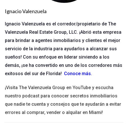
práctica; es esencial para garantizar la transparencia y la
responsabilidad dentro del equipo. Aquí hay algunas razones
Ignacio Valenzuela
clave por las cuales deberías considerar seriamente la
Ignacio Valenzuela es el corredor/propietario de The
documentación:
Valenzuela Real Estate Group, LLC. ¡Abrió esta empresa
Claridad:
La documentación proporciona un registro
para brindar a agentes inmobiliarios y clientes el mejor
claro de las decisiones tomadas y los motivos detrás de
servicio de la industria para ayudarlos a alcanzar sus
ellas.
Prevención de Conflictos:
Un registro escrito puede
sueños! Con su enfoque en liderar sirviendo a los
ayudar a prevenir malentendidos entre los miembros
demás, ¡se ha convertido en uno de los corredores más
del equipo.
exitosos del sur de Florida!
Conoce más
.
Responsabilidad:
Al documentar quién tomó qué
decisión y cuándo, se establece un sentido claro de
¡Visita The Valenzuela Group en YouTube y escucha
responsabilidad.
Protección Legal:
En caso de disputas legales, tener un
nuestro podcast para conocer secretos inmobiliarios
registro adecuado puede ser invaluable.
que nadie te cuenta y consejos que te ayudarán a evitar
Casos Prácticos
errores al comprar, vender o alquilar en Miami!
Caso 1: Cambio en el Proyecto