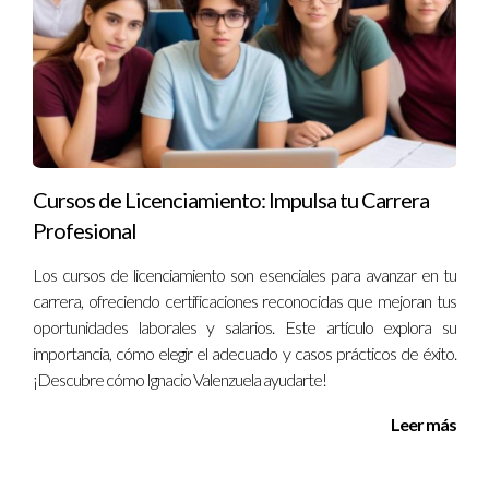
¿Qué tipo de documentos debo utilizar para
registrar cambios?
Puedes utilizar correos electrónicos, actas formales o incluso
herramientas digitales diseñadas para la gestión de proyectos.
¿Es necesario informar a todos los miembros del
equipo sobre cada cambio?
Cursos de Licenciamiento: Impulsa tu Carrera
Profesional
Sí, es fundamental mantener a todos informados para evitar
malentendidos y asegurar que todos estén alineados con las
Los cursos de licenciamiento son esenciales para avanzar en tu
decisiones tomadas.
carrera, ofreciendo certificaciones reconocidas que mejoran tus
oportunidades laborales y salarios. Este artículo explora su
¿Qué hacer si alguien no está de acuerdo con un
importancia, cómo elegir el adecuado y casos prácticos de éxito.
cambio documentado?
¡Descubre cómo Ignacio Valenzuela ayudarte!
Es importante abordar cualquier desacuerdo directamente y
Leer más
discutirlo abiertamente con todas las partes involucradas
para llegar a una solución consensuada.