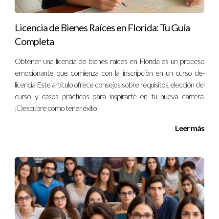
Conclusión
Documentar los cambios de decisión es una práctica esencial
Licencia de Bienes Raíces en Florida: Tu Guía
para cualquier profesional que desee proteger su trabajo y
Completa
asegurar que sus esfuerzos sean reconocidos. A través de
Obtener una licencia de bienes raíces en Florida es un proceso
ejemplos prácticos hemos visto cómo una buena
emocionante que comienza con la inscripción en un curso de-
documentación puede prevenir conflictos y proporcionar
licencia Este artículo ofrece consejos sobre requisitos, elección del
claridad en situaciones complejas. No subestimes el poder de
curso y casos prácticos para inspirarte en tu nueva carrera.
un correo electrónico bien redactado o un acta formal; estos
¡Descubre cómo tener éxito!
documentos pueden ser tus mejores aliados en el mundo
Leer más
laboral. Recuerda siempre registrar cualquier cambio
significativo y mantener una comunicación abierta con tu
equipo. Si necesitas ayuda adicional sobre cómo gestionar
estos procesos o si tienes preguntas específicas, no dudes en
contactar a Ignacio Valenzuela; él está aquí para ayudarte.
Preguntas Frecuentes