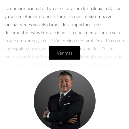
La comunicación efectiva es el corazón de cualquier relación,
ya sea en el ámbito laboral, familiar o social. Sin embargo,
muchas veces nos olvidamos de la importancia de
documentar estas interacciones. La documentación no solo
sirve como un registro histórico, sino que también actúa como
un respaldo en caso de disputas o malentendidos. En un
Ver más
mundo donde la información fluye rápidamente, ser capaz de
acceder a pruebas tangibles puede marcar la diferencia entre
una resolución pacífica y un conflicto prolongado. En este
artículo, vamos a adentrarnos en cómo y dónde se deben
documentar las comunicaciones y las pruebas para respaldar
la transparencia del proceso.
Importancia de la Documentación
La documentación adecuada de las comunicaciones es vital