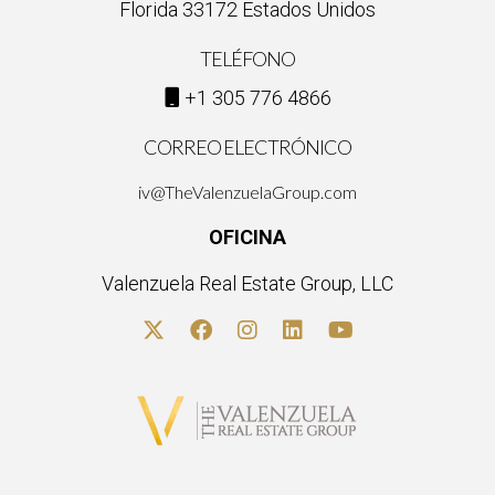
Florida 33172 Estados Unidos
No todas las comunicaciones requieren documentación; sin
TELÉFONO
embargo, es recomendable registrar aquellas que son críticas
o pueden dar lugar a malentendidos futuros.
+1 305 776 4866
¿Qué hacer si no tengo acceso a herramientas
CORREO ELECTRÓNICO
digitales?
iv@TheValenzuelaGroup.com
Puedes optar por métodos físicos como llevar notas
OFICINA
manuales o utilizar registros impresos; lo importante es
mantener un sistema organizado independientemente del
Valenzuela Real Estate Group, LLC
medio utilizado. Recuerda que la transparencia comienza
contigo mismo; ¡hazlo parte de tu rutina diaria!