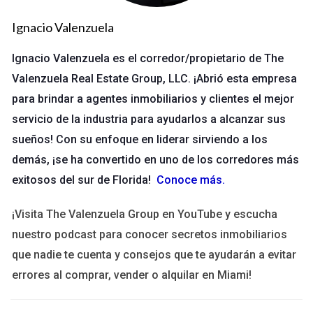
por varias razones. Primero, proporciona un marco claro para
entender los acuerdos y decisiones tomadas. Segundo,
Ignacio Valenzuela
protege a las partes involucradas al ofrecer evidencia
Ignacio Valenzuela es el corredor/propietario de The
concreta en caso de desacuerdos. Por último, fomenta un
Valenzuela Real Estate Group, LLC. ¡Abrió esta empresa
ambiente de confianza y responsabilidad.
para brindar a agentes inmobiliarios y clientes el mejor
"La transparencia es el primer paso hacia la
servicio de la industria para ayudarlos a alcanzar sus
confianza." - <a
sueños! Con su enfoque en liderar sirviendo a los
href="https://www.transparency.org">Transparency
demás, ¡se ha convertido en uno de los corredores más
International</a>
exitosos del sur de Florida!
Conoce más
.
Métodos para Documentar
¡Visita The Valenzuela Group en YouTube y escucha
Comunicaciones
nuestro podcast para conocer secretos inmobiliarios
que nadie te cuenta y consejos que te ayudarán a evitar
Existen diferentes métodos para documentar
comunicaciones que pueden adaptarse a tus necesidades
errores al comprar, vender o alquilar en Miami!
específicas. Aquí exploraremos tanto la documentación digital