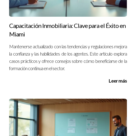
Sí, muchos empleadores valoran las habilidades actualizadas.
La educación continua puede hacerte más atractivo para los
empleadores y aumentar tus posibilidades de ascenso o
Capacitación Inmobiliaria: Clave para el Éxito en
nuevas oportunidades laborales.
Miami
Si estás interesado en mejorar tu vida profesional a través de
Mantenerse actualizado con las tendencias y regulaciones mejora
la educación continua, no dudes en contactarme. Soy Ignacio
la confianza y las habilidades de los agentes. Este artículo explora
Valenzuela, un experto en desarrollo profesional, listo para
casos prácticos y ofrece consejos sobre cómo beneficiarse de la
formación continua en el sector.
guiarte en este camino transformador. Puedes llamarme al
13057764866
.
Leer más
LLÁMAME AHORA