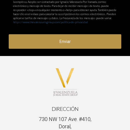
la empresa. Acepto ser contactado por Ignacio Valenzuela Por llamada, correo
electrónico y mensaje de texto. Para dejar de recibir mensajes de texto, puede
responder «stop» en cualquier momento o «help» para obtener ayuda. También puede
hacer clic en el enlace para cancelar la suscripción en los correos electrónicos. Pueden
aplicarse tarifas de mensajes y datos. La frecuencia de los mensajes puede variar.
https://www.thevalenzuelagroup.com/politica-de-privacidad
Enviar
DIRECCIÓN
730 NW 107 Ave. #410,
Doral,