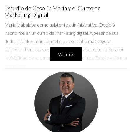
Estudio de Caso 1: María y el Curso de
Marketing Digital
María trabajaba como asistente administrativa. Decidió
inscribirse en un curso de marketing digital. A pesar de sus
dudas iniciales, al finalizar el curso se sintió más segura.
Implementó nuevas estrategias en su trabajo que mejoraron
Ver más
la visibilidad de su empresa en redes sociales. Esto le valió una
promoción.
Estudio de Caso 2: Juan y el Taller de Habilidades
Blandas
Juan era ingeniero, pero le costaba comunicarse
efectivamente. Asistió a un taller sobre habilidades blandas.
Aprendió a expresar sus ideas con claridad y a escuchar
activamente. Su jefe notó el cambio, lo que llevó a Juan a
liderar proyectos importantes en su empresa.