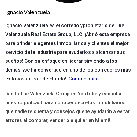
Estudio de Caso 3: Ana y el Programa de
Ignacio Valenzuela
Certificación en Finanzas
Ignacio Valenzuela es el corredor/propietario de The
Ana siempre había tenido interés en las finanzas, pero su
Valenzuela Real Estate Group, LLC. ¡Abrió esta empresa
carrera estaba estancada. Se inscribió en un programa de
para brindar a agentes inmobiliarios y clientes el mejor
certificación. Aprendió sobre inversiones y análisis financiero.
servicio de la industria para ayudarlos a alcanzar sus
Ahora trabaja como consultora financiera, ayudando a otros a
sueños! Con su enfoque en liderar sirviendo a los
manejar sus finanzas personales.
demás, ¡se ha convertido en uno de los corredores más
exitosos del sur de Florida!
Conoce más
.
¿Quieres descubrir cómo la educación continua
puede ayudarte? Contáctame para obtener más
¡Visita The Valenzuela Group en YouTube y escucha
información.
nuestro podcast para conocer secretos inmobiliarios
que nadie te cuenta y consejos que te ayudarán a evitar
No esperes más para dar el siguiente paso en tu
errores al comprar, vender o alquilar en Miami!
carrera. La educación continua puede abrirte
puertas que nunca imaginaste.