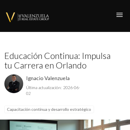
Toggl
Educación Continua: Impulsa
tu Carrera en Orlando
Ignacio Valenzuela
Última actualización: 2026-06-
02
Capacitación continua y desarrollo estratégico