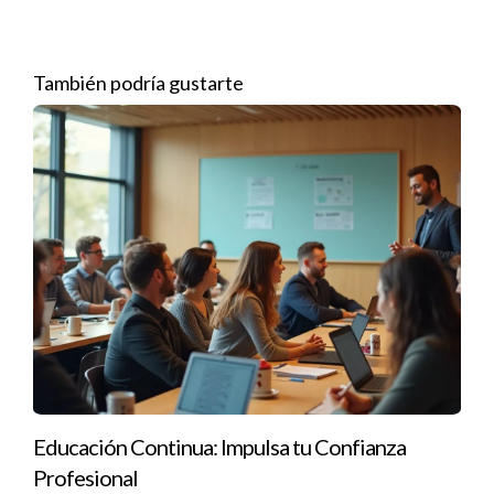
empresa y un aumento salarial significativo. La educación
continua lo mantuvo relevante en su campo.
También podría gustarte
Caso 3: Ana, la emprendedora
Ana siempre soñó con abrir su propio negocio. Asistió a
seminarios sobre emprendimiento y gestión empresarial. Con
el conocimiento adquirido, logró lanzar su tienda online con
éxito. La educación le proporcionó las herramientas
necesarias para manejar su negocio eficientemente.
Si quieres potenciar tu carrera, considera
seriamente la educación continua. Es una
inversión que vale la pena.
Educación Continua: Impulsa tu Confianza
No subestimes el poder del aprendizaje
Profesional
constante. Cada nueva habilidad cuenta.