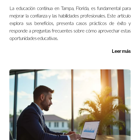
La educación continua en Tampa, Florida, es fundamental para
mejorar la confianza y las habilidades profesionales. Este artículo
¡No dudes en buscar oportunidades de formación!
explora sus beneficios, presenta casos prácticos de éxito y
Te sorprenderá lo lejos que puedes llegar.
responde a preguntas frecuentes sobre cómo aprovechar estas
oportunidades educativas.
Preguntas frecuentes
Leer más
¿Qué tipo de cursos son recomendables?
Depende de tus intereses y necesidades laborales. Cursos
relacionados con tu campo actual son una buena opción, pero
también considera aprender algo completamente nuevo que
pueda diversificar tus habilidades.
¿Cómo puedo encontrar cursos accesibles?
Investiga plataformas online como Coursera o Udemy.
También consulta instituciones locales que ofrezcan
programas presenciales o híbridos.