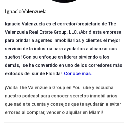
continuamente, es recomendable aprovecharla.
Ignacio Valenzuela
¡LLÁMAME AHORA!
Ignacio Valenzuela es el corredor/propietario de The
Caso 1: Laura, la diseñadora gráfica
Valenzuela Real Estate Group, LLC. ¡Abrió esta empresa
para brindar a agentes inmobiliarios y clientes el mejor
Laura trabajaba como diseñadora gráfica en una agencia local.
servicio de la industria para ayudarlos a alcanzar sus
Decidió inscribirse en un curso avanzado de diseño UX/UI.
Tras completar el curso, no solo mejoró su portafolio, sino que
sueños! Con su enfoque en liderar sirviendo a los
también recibió una oferta para liderar un nuevo proyecto. La
demás, ¡se ha convertido en uno de los corredores más
educación continua le dio la confianza necesaria para asumir
exitosos del sur de Florida!
Conoce más
.
más responsabilidades.
¡Visita The Valenzuela Group en YouTube y escucha
Caso 2: Carlos, el técnico informático
nuestro podcast para conocer secretos inmobiliarios
Carlos trabajaba como técnico informático y notó que sus
que nadie te cuenta y consejos que te ayudarán a evitar
habilidades estaban quedando obsoletas. Se inscribió en un
errores al comprar, vender o alquilar en Miami!
programa de certificación en ciberseguridad. Después de
obtener su certificado, pudo conseguir un ascenso en su