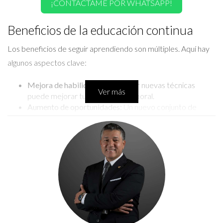
¡CONTÁCTAME POR WHATSAPP!
Beneficios de la educación continua
Los beneficios de seguir aprendiendo son múltiples. Aquí hay
algunos aspectos clave:
Mejora de habilidades:
Aprender nuevas técnicas
Ver más
puede mejorar tu desempeño laboral.
Aumento de oportunidades:
Un nuevo conjunto de
habilidades puede abrir puertas a nuevos trabajos o
promociones.
Confianza personal:
Cuanto más aprendes, más seguro
te sientes en tus capacidades.
Estos elementos son esenciales en un entorno profesional
cambiante como el de Orlando. Las empresas buscan
empleados versátiles que puedan adaptarse rápidamente a
los cambios. Si tienes la oportunidad de formarte