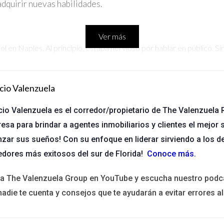
adquirir nuevas habilidades.
Ver más
l en Naples. Al principio, estaba nervioso por hablar en público. Si
s meses, se sintió más seguro al hablar con nativos. Este curso no
cio Valenzuela
 puertas. ¿Te animas?
cio Valenzuela es el corredor/propietario de The Valenzuela R
esa para brindar a agentes inmobiliarios y clientes el mejor s
nzar sus sueños! Con su enfoque en liderar sirviendo a los d
ue tomó un curso técnico en programación. Vivía en Naples y busc
edores más exitosos del sur de Florida!
Conoce más
.
sitios web desde cero. Tras completar el curso, consiguió empleo 
idas.
ita The Valenzuela Group en YouTube y escucha nuestro podc
nadie te cuenta y consejos que te ayudarán a evitar errores al
 en Ave Maria y Naples?