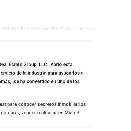
n embargo, las clases eran dinámicas y el profesor
 solo le enseñó un nuevo idioma, sino que también
eal Estate Group, LLC. ¡Abrió esta
ervicio de la industria para ayudarlos a
emás, ¡se ha convertido en uno de los
aba cambiar de carrera. Las clases eran
en una empresa local. Su experiencia demuestra
ast para conocer secretos inmobiliarios
 comprar, vender o alquilar en Miami!