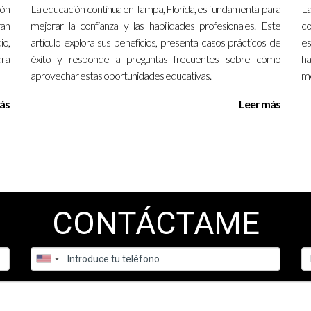
ión
La educación continua en Tampa, Florida, es fundamental para
La
ran
mejorar la confianza y las habilidades profesionales. Este
co
o,
artículo explora sus beneficios, presenta casos prácticos de
es
ara
éxito y responde a preguntas frecuentes sobre cómo
ha
aprovechar estas oportunidades educativas.
me
ás
Leer más
CONTÁCTAME