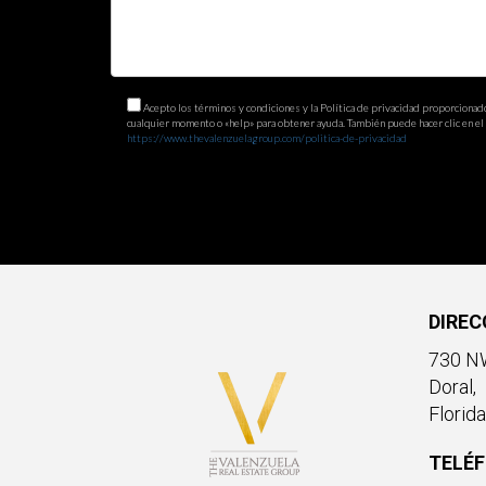
Acepto los términos y condiciones y la Política de privacidad proporcionad
cualquier momento o «help» para obtener ayuda. También puede hacer clic en el e
https://www.thevalenzuelagroup.com/politica-de-privacidad
DIREC
730 NW
Doral,
Florid
TELÉ