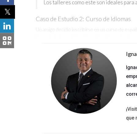
Los talleres como este son ideales para 
Caso de Estudio 2: Curso de Idiomas
Un amigo decidió inscribirse en un curso de españo
fomentaba la participación activa. Después de uno
aumentó su confianza social.
Igna
Aprender un idioma puede abrirte muchas
Igna
empr
Caso de Estudio 3: Formación Técnica
alca
Un ejemplo interesante es el caso de una mujer q
corr
intensivas pero muy prácticas. Aprendió a crear 
cómo la educación continua puede transformar v
¡Vis
que 
Preguntas Frecuentes
¿Qué tipos de cursos están disponibles