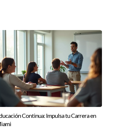
es intereses.
.
ducación Continua: Impulsa tu Carrera en
s habilidades en Ave Maria y Naples. Si tienes
iami