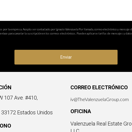
os por la empresa. Acepto ser contactado por Ignacio Valenzuela Por llamada, correo electrónico y mensaje 
nlace para cancelar la suscripción en los correos electrónicos. Pueden aplicarse tarifas de mensajes y datos
Enviar
CIÓN
CORREO ELECTRÓNICO
 107 Ave. #410,
iv@TheValenzuelaGroup.com
OFICINA
a 33172 Estados Unidos
Valenzuela Real Estate Gro
FONO
LLC