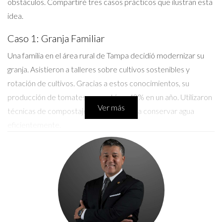
obstáculos. Compartiré tres casos prácticos que ilustran esta
idea.
Caso 1: Granja Familiar
Una familia en el área rural de Tampa decidió modernizar su
granja. Asistieron a talleres sobre cultivos sostenibles y
rotación de cultivos. Gracias a estos conocimientos, su
producción de tomates aumentó un 40% en un año. Utilizaron
Ver más
técnicas de compostaje y aprendieron a conservar agua
eficientemente.
Te invito a explorar cómo pequeñas mejoras
pueden hacer una gran diferencia en tu
producción.
Caso 2: Cultivo Urbano
En el corazón de Tampa, un grupo de jóvenes inició un