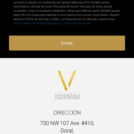
la empresa. Acepto ser contactado por Ignacio Valenzuela Por llamada, correo
electrónico y mensaje de texto. Para dejar de recibir mensajes de texto, puede
responder «stop» en cualquier momento o «help» para obtener ayuda. También puede
hacer clic en el enlace para cancelar la suscripción en los correos electrónicos. Pueden
aplicarse tarifas de mensajes y datos. La frecuencia de los mensajes puede variar.
https://www.thevalenzuelagroup.com/politica-de-privacidad
Enviar
DIRECCIÓN
730 NW 107 Ave. #410,
Doral,