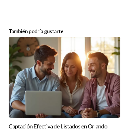
comunicación con su audiencia.
Te animo a considerar cómo el aprendizaje
continuo puede impulsar tu negocio agrícola.
También podría gustarte
Preguntas Frecuentes
¿Qué es la educación estratégica?
Es un enfoque que busca mejorar procesos y resultados
mediante la capacitación específica en áreas relevantes para
el negocio.
¿Cómo puedo implementar estas estrategias?
Puedes buscar talleres, seminarios o cursos online
relacionados con tu área de trabajo. La práctica constante es
clave.
Captación Efectiva de Listados en Orlando