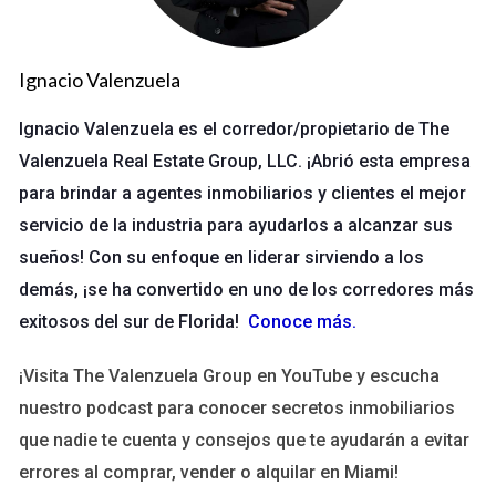
proyecto de cultivo urbano. Con formación en hidroponía,
lograron cultivar lechugas en espacios reducidos. Sus ventas
Ignacio Valenzuela
crecieron rápidamente al asociarse con restaurantes locales
que valoran productos frescos.
Ignacio Valenzuela es el corredor/propietario de The
Valenzuela Real Estate Group, LLC. ¡Abrió esta empresa
LLAMA AHORA
para brindar a agentes inmobiliarios y clientes el mejor
servicio de la industria para ayudarlos a alcanzar sus
Si estás interesado en aprender sobre cultivo
sueños! Con su enfoque en liderar sirviendo a los
urbano, ¡no dudes en contactarme!
demás, ¡se ha convertido en uno de los corredores más
exitosos del sur de Florida!
Conoce más
.
Caso 3: Empresa de Productos Orgánicos
¡Visita The Valenzuela Group en YouTube y escucha
Una empresa local que vende productos orgánicos asistió a
nuestro podcast para conocer secretos inmobiliarios
seminarios sobre marketing digital. Aprendieron a utilizar las
que nadie te cuenta y consejos que te ayudarán a evitar
redes sociales para atraer más clientes. Su facturación se
duplicó en menos de seis meses, gracias a una mejor
errores al comprar, vender o alquilar en Miami!