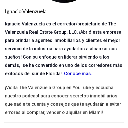
Ignacio Valenzuela
Caso de Éxito 2
Ignacio Valenzuela es el corredor/propietario de The
Capacitación en Ventas para un Restaurante
Valenzuela Real Estate Group, LLC. ¡Abrió esta empresa
Un restaurante popular notó que sus ventas estaban
para brindar a agentes inmobiliarios y clientes el mejor
estancadas. Decidieron invertir en capacitación de ventas
servicio de la industria para ayudarlos a alcanzar sus
para su personal. Al implementar técnicas efectivas de
sueños! Con su enfoque en liderar sirviendo a los
servicio al cliente, aumentaron sus ventas en un 25% en solo
demás, ¡se ha convertido en uno de los corredores más
tres meses. El entrenamiento también ayudó a los empleados
exitosos del sur de Florida!
Conoce más
.
a sentirse más confiados al interactuar con los clientes.
¡Visita The Valenzuela Group en YouTube y escucha
"Nunca imaginé que unas pocas sesiones
nuestro podcast para conocer secretos inmobiliarios
cambiarían tanto nuestra forma de trabajar." - Ana
que nadie te cuenta y consejos que te ayudarán a evitar
Gómez, Propietaria del Restaurante
errores al comprar, vender o alquilar en Miami!
Caso de Éxito 3