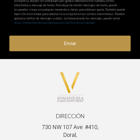
la empresa. Acepto ser contactado por Ignacio Valenzuela Por llamada, correo
electrónico y mensaje de texto. Para dejar de recibir mensajes de texto, puede
responder «stop» en cualquier momento o «help» para obtener ayuda. También puede
hacer clic en el enlace para cancelar la suscripción en los correos electrónicos. Pueden
aplicarse tarifas de mensajes y datos. La frecuencia de los mensajes puede variar.
https://www.thevalenzuelagroup.com/politica-de-privacidad
Enviar
DIRECCIÓN
730 NW 107 Ave. #410,
Doral,