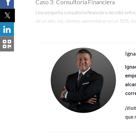
Caso 3: Consultoría Financiera
Una pequeña consultoría financiera decidió enfoc
de un año, sus clientes aumentaron en un 50%, mo
Si buscas mejorar tus resultados, conside
Igna
Las pequeñas acciones pueden llevar a g
Igna
empr
Ponte en contacto conmigo para obtener 
alca
Preguntas Frecuentes
corr
¿Qué es la educación estratégica?
¡Vis
que 
Es la formación específica que ayuda a los negoc
¿Cómo puede ayudarme?