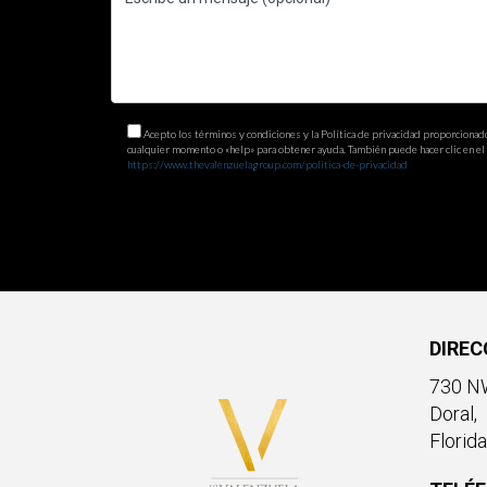
Acepto los términos y condiciones y la Política de privacidad proporcionad
cualquier momento o «help» para obtener ayuda. También puede hacer clic en el e
https://www.thevalenzuelagroup.com/politica-de-privacidad
DIREC
730 NW
Doral,
Florid