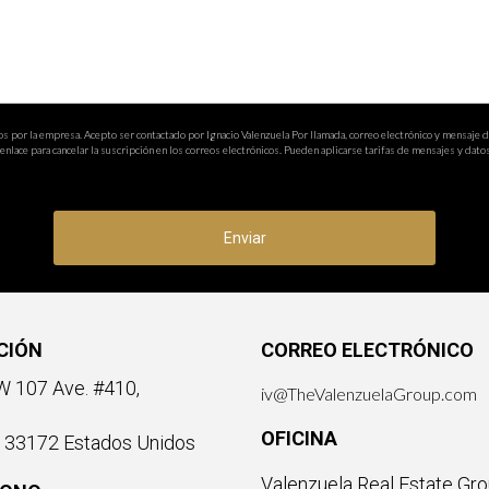
os por la empresa. Acepto ser contactado por Ignacio Valenzuela Por llamada, correo electrónico y mensaje 
nlace para cancelar la suscripción en los correos electrónicos. Pueden aplicarse tarifas de mensajes y datos
Enviar
CIÓN
CORREO ELECTRÓNICO
 107 Ave. #410,
iv@TheValenzuelaGroup.com
OFICINA
a 33172 Estados Unidos
Valenzuela Real Estate Gro