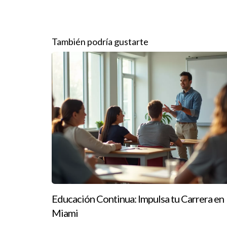
Pueden ayudarte a mejorar áreas específicas com
¿Es costosa?
También podría gustarte
No necesariamente. Existen opciones accesibles 
¿Dónde puedo encontrar estas formaci
Puedes buscar cursos online o talleres locales 
¿Cuál es el retorno de inversión esper
Dependerá del tipo de estrategia aplicada, pero
Ignacio Valenzuela es un experto en educación est
dudes en contactarme al
13057764866
. Estoy a
Educación Continua: Impulsa tu Carrera en
Miami