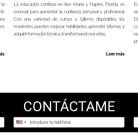
 la
La educación continua en Ave Maria y Naples, Florida, es
E
 de
esencial para aumentar la confianza personal y profesional.
ne
Ana
Con una variedad de cursos y talleres disponibles, los
Di
des
residentes pueden mejorar habilidades, aprender idiomas y
c
adquirir formación técnica, transformando sus vidas.
n
pr
ás
Leer más
CONTÁCTAME