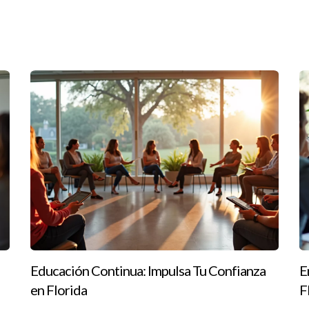
o ventas, marketing o gestión financiera.
e incluso gratuitas que pueden ser muy efectivas.
ones?
en comunidades como Ave Maria y Naples.
ado?
 muchos han reportado aumentos significativos en sus ventas.
ratégica y ha ayudado a numerosos negocios a alcanzar sus objetivos.
quí para ayudarte.
Educación Continua: Impulsa Tu Confianza
E
en Florida
F