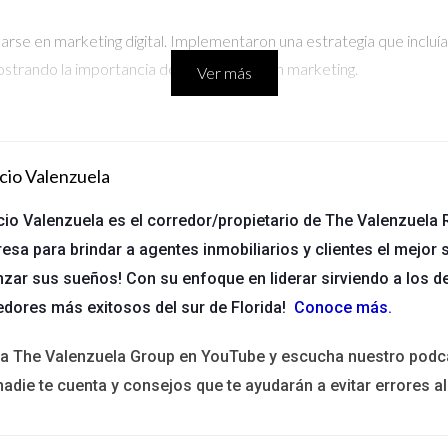
arse en marketing digital. Implementaron una estrategia que inclu
strando la importancia de la educación en marketing.
Ver más
ra invertir en educación estratégica.
cio Valenzuela
randes cambios. ¡No te quedes atrás!
cio Valenzuela es el corredor/propietario de The Valenzuela R
esa para brindar a agentes inmobiliarios y clientes el mejor s
más información sobre cómo puedes duplicar tu producción.
nzar sus sueños! Con su enfoque en liderar sirviendo a los d
edores más exitosos del sur de Florida!
Conoce más
.
ita The Valenzuela Group en YouTube y escucha nuestro podc
nadie te cuenta y consejos que te ayudarán a evitar errores al
ios a adoptar mejores prácticas y adaptarse a cambios del mercado