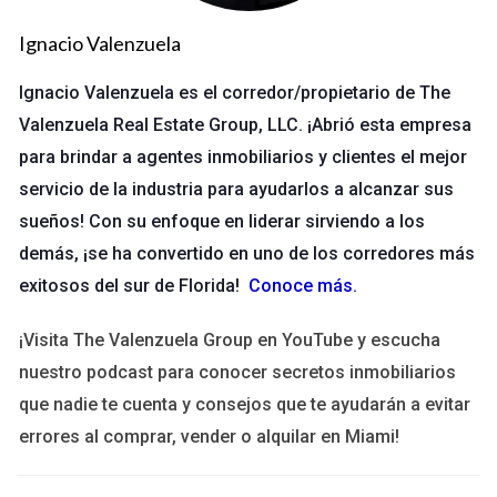
de videos tutoriales y recetas interactivas, María pudo
dominar técnicas culinarias y experimentar con diferentes
Ignacio Valenzuela
estilos de cocina. Después de completar su curso, comenzó a
Ignacio Valenzuela es el corredor/propietario de The
ofrecer clases de cocina virtuales y ahora tiene su propio
Valenzuela Real Estate Group, LLC. ¡Abrió esta empresa
negocio. Este es un claro ejemplo de cómo un curso en línea
para brindar a agentes inmobiliarios y clientes el mejor
puede transformar una pasión en una carrera exitosa.
servicio de la industria para ayudarlos a alcanzar sus
2. Juan: De Ingeniero a Especialista en Data
sueños! Con su enfoque en liderar sirviendo a los
Science
demás, ¡se ha convertido en uno de los corredores más
Juan trabajaba como ingeniero pero sentía que quería dar un
exitosos del sur de Florida!
Conoce más
.
giro a su carrera hacia el análisis de datos. Se dio cuenta de
que había una gran demanda de especialistas en data science,
¡Visita The Valenzuela Group en YouTube y escucha
así que decidió inscribirse en un programa intensivo en línea
nuestro podcast para conocer secretos inmobiliarios
sobre análisis de datos. A través del curso, Juan aprendió
que nadie te cuenta y consejos que te ayudarán a evitar
sobre programación, estadísticas y herramientas analíticas.
errores al comprar, vender o alquilar en Miami!
Tras finalizarlo, consiguió un nuevo empleo como analista de
datos y ahora disfruta de un trabajo más desafiante y