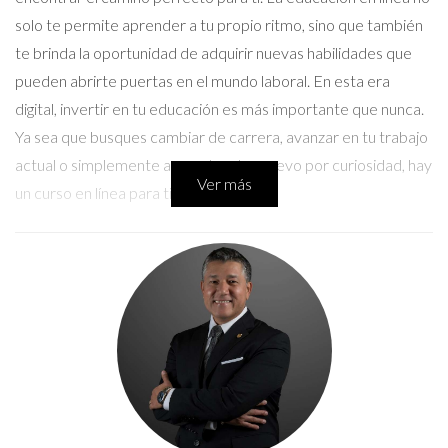
solo te permite aprender a tu propio ritmo, sino que también
te brinda la oportunidad de adquirir nuevas habilidades que
pueden abrirte puertas en el mundo laboral. En esta era
digital, invertir en tu educación es más importante que nunca.
Ya sea que busques cambiar de carrera, avanzar en tu trabajo
actual o simplemente aprender algo nuevo por curiosidad, hay
Ver más
un curso en línea para ti.
Casos Prácticos Naturales
1. María: De la Pasión por la Cocina a Chef
Profesional
María siempre había soñado con ser chef, pero nunca tuvo la
oportunidad de estudiar gastronomía de manera formal. Tras
investigar varias opciones, decidió inscribirse en un curso de
cocina en línea que le permitía aprender desde casa. A través