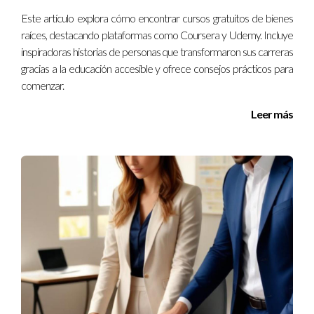
Malcolm X
Este artículo explora cómo encontrar cursos gratuitos de bienes
raíces, destacando plataformas como Coursera y Udemy. Incluye
Conclusión
inspiradoras historias de personas que transformaron sus carreras
gracias a la educación accesible y ofrece consejos prácticos para
Tomar la decisión de inscribirte en un curso en línea puede ser
comenzar.
el primer paso hacia una nueva aventura personal o
Leer más
profesional. Al igual que María, Juan y Ana, tú también puedes
beneficiarte enormemente al invertir tiempo y esfuerzo en tu
educación. Recuerda que cada viaje comienza con un solo
paso; así que ¿por qué no dar ese paso hoy? Si sientes que
necesitas orientación sobre qué curso tomar o cómo
comenzar tu viaje educativo, no dudes en contactarme.
¿Listo para empezar? ¡Hablemos!
Preguntas Frecuentes
1. ¿Cómo puedo saber qué curso es adecuado