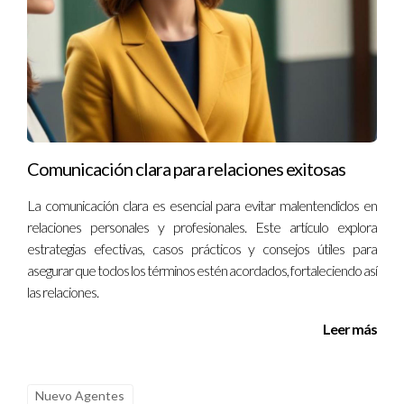
al menos 5-10 horas semanales para obtener buenos
resultados.
5. ¿Puedo obtener certificaciones al completar un
curso?
Sí, muchos cursos ofrecen certificaciones reconocidas al
finalizar el programa; esto puede ser útil para tu currículum.
Comunicación clara para relaciones exitosas
La comunicación clara es esencial para evitar malentendidos en
“La mejor manera de predecir el futuro es
relaciones personales y profesionales. Este artículo explora
crearlo.” - Peter Drucker
estrategias efectivas, casos prácticos y consejos útiles para
asegurar que todos los términos estén acordados, fortaleciendo así
¡Contáctame para recibir orientación sobre qué
las relaciones.
curso online te conviene tomar!
Leer más
Nuevo Agentes