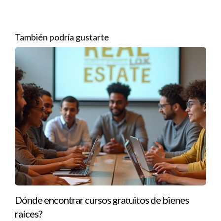
gratificante. La historia de Juan muestra cómo elegir el curso
adecuado puede llevarte a nuevas oportunidades laborales.
También podría gustarte
3. Ana: Aprendiendo Idiomas desde Casa
Ana siempre había querido aprender inglés pero no podía
asistir a clases presenciales debido a su trabajo. Decidió
probar un curso de idiomas en línea que le ofrecía flexibilidad
para estudiar cuando quisiera. Gracias a las lecciones
interactivas y la práctica con hablantes nativos a través de
plataformas digitales, Ana logró mejorar su fluidez
rápidamente. Hoy en día, se siente segura al comunicarse en
inglés y ha ampliado sus horizontes laborales gracias a esta
habilidad adquirida. Esta experiencia resalta la importancia de
encontrar un curso que se adapte a tu estilo de vida.
Dónde encontrar cursos gratuitos de bienes
raíces?
“La educación es el pasaporte hacia el futuro.” -