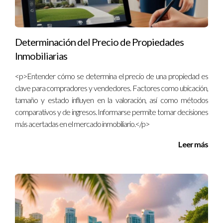
inmobiliario. Recuerda que no se trata solo de elegir una
herramienta; se trata de mejorar tu forma de trabajar y
ofrecer un servicio excepcional a tus clientes. Si deseas más
Determinación del Precio de Propiedades
información sobre cómo seleccionar el mejor CRM para ti o si
Inmobiliarias
necesitas asesoramiento personalizado, no dudes en
<p>Entender cómo se determina el precio de una propiedad es
contactar a Ignacio Valenzuela. ¡Tu éxito está a solo un clic!
clave para compradores y vendedores. Factores como ubicación,
tamaño y estado influyen en la valoración, así como métodos
Preguntas Frecuentes
comparativos y de ingresos. Informarse permite tomar decisiones
más acertadas en el mercado inmobiliario.</p>
¿Qué características debo buscar en un CRM
inmobiliario?
Leer más
Algunas características clave incluyen gestión de contactos,
seguimiento automatizado de interacciones y análisis de
datos.
¿Es necesario capacitarse para usar un CRM?