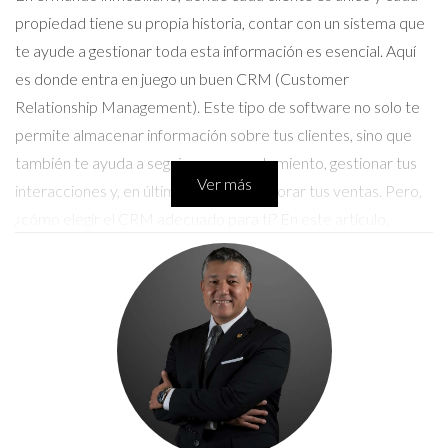
propiedad tiene su propia historia, contar con un sistema que
te ayude a gestionar toda esta información es esencial. Aquí
es donde entra en juego un buen CRM (Customer
Relationship Management). Este tipo de software no solo te
permite almacenar información sobre tus clientes, sino que
también te ayuda a seguir su comportamiento, gestionar tus
Ver más
interacciones y, en última instancia, mejorar tus ventas. Pero,
¿cómo elegir el CRM adecuado para ti? En este artículo,
desglosaremos las claves para hacer una elección informada y
te mostraremos cómo otros agentes han transformado sus
negocios utilizando estas herramientas.
Importancia de un CRM en el sector
inmobiliario
Un CRM eficaz puede ser la diferencia entre un agente
promedio y uno excepcional. Imagina tener acceso