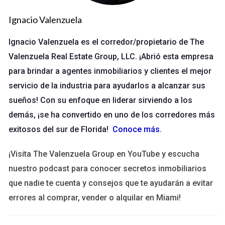
instantáneo a toda la información relevante de tus clientes,
Ignacio Valenzuela
desde sus preferencias hasta su historial de compras. Esto no
solo te ahorra tiempo, sino que también te permite
Ignacio Valenzuela es el corredor/propietario de The
personalizar tu enfoque y construir relaciones más sólidas.
Valenzuela Real Estate Group, LLC. ¡Abrió esta empresa
Además, un buen CRM facilita la automatización de tareas
para brindar a agentes inmobiliarios y clientes el mejor
repetitivas. Esto significa que puedes dedicar más tiempo a
servicio de la industria para ayudarlos a alcanzar sus
interactuar con tus clientes y menos tiempo a tareas
sueños! Con su enfoque en liderar sirviendo a los
administrativas. Como dice el famoso dicho:
demás, ¡se ha convertido en uno de los corredores más
exitosos del sur de Florida!
Conoce más
.
“El tiempo es dinero.”
¡Visita The Valenzuela Group en YouTube y escucha
Por lo tanto, al optimizar tu tiempo con un CRM adecuado,
nuestro podcast para conocer secretos inmobiliarios
estás invirtiendo directamente en tu éxito.
que nadie te cuenta y consejos que te ayudarán a evitar
errores al comprar, vender o alquilar en Miami!
Casos Prácticos