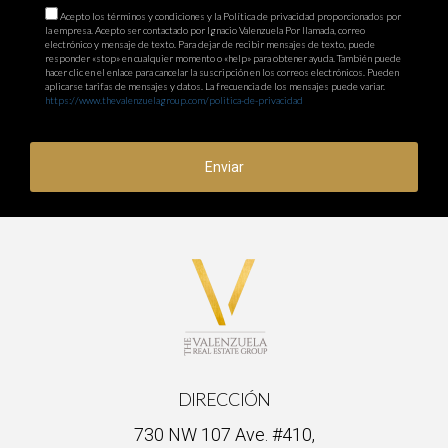
Acepto los términos y condiciones y la Política de privacidad proporcionados por
la empresa. Acepto ser contactado por Ignacio Valenzuela Por llamada, correo
electrónico y mensaje de texto. Para dejar de recibir mensajes de texto, puede
responder «stop» en cualquier momento o «help» para obtener ayuda. También puede
hacer clic en el enlace para cancelar la suscripción en los correos electrónicos. Pueden
aplicarse tarifas de mensajes y datos. La frecuencia de los mensajes puede variar.
https://www.thevalenzuelagroup.com/politica-de-privacidad
Enviar
DIRECCIÓN
730 NW 107 Ave. #410,