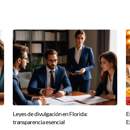
r la diferencia, aquí presentamos tres casos prácticos que reflej
e con la llegada de un nuevo miembro. Al conocer su necesidad urg
 y áreas comunes amplias. En este caso, no solo se trata de mostr
buscando su primer hogar. Su enfoque podría estar en una propieda
stilo de vida activo permite al agente presentar opciones que resue
Leyes de divulgación en Florida:
E
 propiedades para alquilar. Conocer sus plazos y objetivos financi
transparencia esencial
E
ste caso, no se trata solo de vender una propiedad; se trata de con