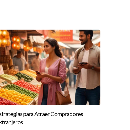
an situaciones comunes en el mercado
ente de espacio adicional, el agente puede
ar casas grandes; se trata de encontrar un hogar
d asequible pero moderna, cerca de servicios
nen con sus intereses y aspiraciones.
strategias para Atraer Compradores
eros permite al agente ofrecerle oportunidades
xtranjeros
struir una estrategia financiera a largo plazo.