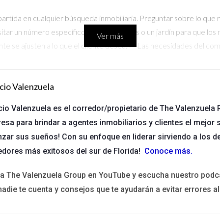
rtida en cualquier búsqueda inmobiliaria. Preguntar sobre lo que 
sitar un número específico de habitaciones o un jardín para que los
Ver más
nte se ajusten a lo que el cliente desea. > "Las necesidades del co
cio Valenzuela
tal en la elección de una propiedad. Un profesional soltero puede pr
cio Valenzuela es el corredor/propietario de The Valenzuela R
 hijos podría enfocarse en la calidad escolar y áreas recreativas.
esa para brindar a agentes inmobiliarios y clientes el mejor s
to de vista estructural, sino también emocionalmente satisfactori
nzar sus sueños! Con su enfoque en liderar sirviendo a los d
edores más exitosos del sur de Florida!
Conoce más
.
ita The Valenzuela Group en YouTube y escucha nuestro podc
s vital para gestionar expectativas. Algunos compradores pueden 
nadie te cuenta y consejos que te ayudarán a evitar errores al
xible debido a circunstancias personales o laborales. Conocer esto
uen agente inmobiliario sabe cuándo apretar el acelerador y cuándo