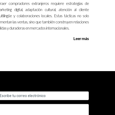
raer compradores extranjeros requiere estrategias de
rketing digital, adaptación cultural, atención al cliente
ltilingüe y colaboraciones locales. Estas tácticas no solo
dar un servicio excepcional en el sector
mentan las ventas, sino que también construyen relaciones
ores que les ayuden a encontrar su próximo
lidas y duraderas en mercados internacionales.
 tus opciones inmobiliarias, no dudes en
Leer más
ilitando así la toma de decisiones.
ión clara del estilo de vida del cliente.
as dentro del tiempo disponible.