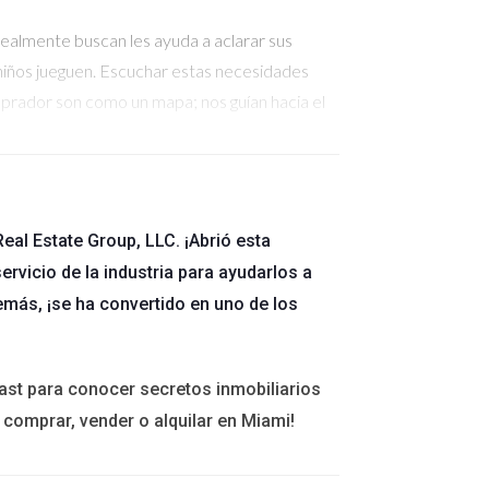
realmente buscan les ayuda a aclarar sus
 niños jueguen. Escuchar estas necesidades
mprador son como un mapa; nos guían hacia el
iorizar vivir cerca del trabajo o en una zona con
eal Estate Group, LLC. ¡Abrió esta
 Conocer estos detalles permite presentar
ervicio de la industria para ayudarlos a
as. > "El hogar debe reflejar quiénes somos y
emás, ¡se ha convertido en uno de los
ast para conocer secretos inmobiliarios
estar listos para mudarse inmediatamente,
 comprar, vender o alquilar en Miami!
s plazos ayuda a planificar visitas y
 frenar."