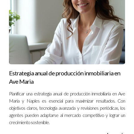
muchas veces se trata más bien de optimizar recursos
existentes y mejorar tu estrategia comercial.
¿Dónde puedo encontrar apoyo adicional?
Considera buscar mentores o grupos empresariales locales
en Orlando donde puedas compartir experiencias y aprender
de otros emprendedores exitosos. Recuerda que cada paso
cuenta en tu viaje hacia el éxito financiero. Si tienes preguntas
adicionales o deseas asesoría personalizada sobre cómo
Estrategia anual de producción inmobiliaria en
escalar tus ingresos con estructura profesional en Orlando,
Ave Maria
contacta a Ignacio Valenzuela hoy mismo. ¡Tu futuro financiero
Planificar una estrategia anual de producción inmobiliaria en Ave
te espera!
Maria y Naples es esencial para maximizar resultados. Con
objetivos claros, tecnología avanzada y revisiones periódicas, los
agentes pueden adaptarse al mercado competitivo y lograr un
crecimiento sostenible.