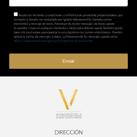
Acepto los términos y condiciones y la Política de privacidad proporcionados por
la empresa. Acepto ser contactado por Ignacio Valenzuela Por llamada, correo
electrónico y mensaje de texto. Para dejar de recibir mensajes de texto, puede
responder «stop» en cualquier momento o «help» para obtener ayuda. También puede
hacer clic en el enlace para cancelar la suscripción en los correos electrónicos. Pueden
aplicarse tarifas de mensajes y datos. La frecuencia de los mensajes puede variar.
https://www.thevalenzuelagroup.com/politica-de-privacidad
Enviar
DIRECCIÓN