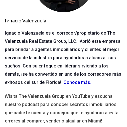
propio estudio en Orlando. Al principio, trabajaba sola y
luchaba por conseguir clientes. Sin embargo, al implementar
una estructura profesional—como definir claramente sus
Ignacio Valenzuela
servicios y crear un portafolio atractivo—comenzó a ver
Ignacio Valenzuela es el corredor/propietario de The
resultados. Laura también comenzó a utilizar las redes
Valenzuela Real Estate Group, LLC. ¡Abrió esta empresa
sociales para promocionar su trabajo, lo que le permitió atraer
para brindar a agentes inmobiliarios y clientes el mejor
a más clientes. En menos de un año, pudo contratar a dos
servicio de la industria para ayudarlos a alcanzar sus
asistentes y expandir su negocio significativamente.
sueños! Con su enfoque en liderar sirviendo a los
Caso de Estudio 2: Negocio Digital
demás, ¡se ha convertido en uno de los corredores más
Por otro lado, tenemos a Carlos, quien lanzó una tienda en
exitosos del sur de Florida!
Conoce más
.
línea especializada en productos ecológicos. Carlos sabía que
¡Visita The Valenzuela Group en YouTube y escucha
necesitaba una estrategia clara para escalar sus ingresos
rápidamente. Implementó un sistema de gestión de inventario
nuestro podcast para conocer secretos inmobiliarios
eficiente y utilizó herramientas de marketing digital para llegar
que nadie te cuenta y consejos que te ayudarán a evitar
a un público más amplio. Además, estableció alianzas con
errores al comprar, vender o alquilar en Miami!