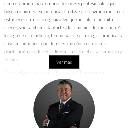
centro vibrante para emprendedores y profesionales que
buscan maximizar su potencial. La clave para lograrlo radica en
establecer un marco organizativo que no solo te permita
crecer, sino también adaptarte a los cambios del mercado. A
lo largo de este artículo, te compartiré estrategias prácticas y
casos inspiradores que demuestran cómo una buena
planificación puede ser la diferencia entre el estancamiento y
el éxito.
Ver más
Estrategias para Escalar Ingresos
Para escalar tus ingresos de manera efectiva, es esencial
implementar ciertas estrategias que te ayuden a construir una
base sólida. Aquí hay algunas claves que puedes considerar:
Caso de Estudio 1: Emprendimiento Local
Imagina a Laura, una diseñadora gráfica que decidió abrir su