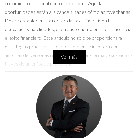
crecimiento personal como profesional. Aquí, las
oportunidades están al alcance si sabes cómo aprovecharlas.
Desde establecer una red sólida hasta invertir en tu
educación y habilidades, cada paso cuenta en tu camino hacia
el éxito financiero. Este artículo no solo te proporcionará
estrategias prácticas, sino que también te inspirará con
historias de personas reales que han transformado sus vidas a
Ver más
través de un enfoque profesional.
Caso de Éxito 1: El Emprendedor Local
Uno de los casos más inspiradores en Naples es el de Carlos,
un joven emprendedor que decidió abrir su propia tienda de
productos ecológicos. Al principio, enfrentó muchos desafíos,
desde la falta de capital hasta la competencia feroz. Sin
embargo, Carlos entendió la importancia de tener una
estructura profesional. Se tomó el tiempo para investigar su