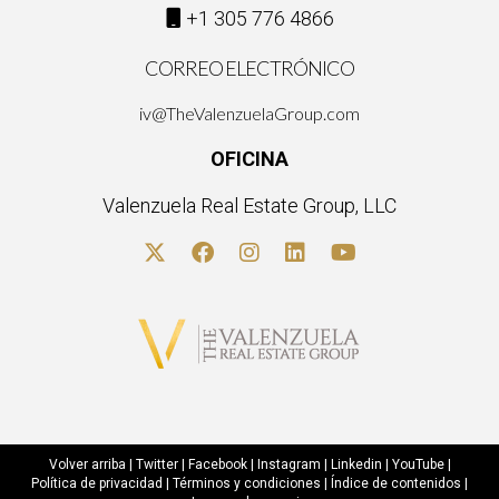
+1 305 776 4866
CORREO ELECTRÓNICO
iv@TheValenzuelaGroup.com
OFICINA
Valenzuela Real Estate Group, LLC
Volver arriba
|
Twitter
|
Facebook
|
Instagram
|
Linkedin
|
YouTube
|
Política de privacidad
|
Términos y condiciones
|
Índice de contenidos
|