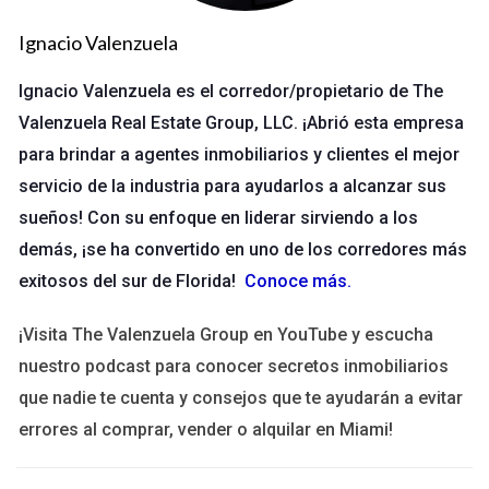
mercado y desarrollar un plan de negocios sólido. Carlos se
Ignacio Valenzuela
enfocó en crear una presencia en línea efectiva y utilizó las
redes sociales para conectar con su comunidad local.
Ignacio Valenzuela es el corredor/propietario de The
Además, asistió a talleres sobre marketing digital y gestión
Valenzuela Real Estate Group, LLC. ¡Abrió esta empresa
empresarial. Gracias a su dedicación y esfuerzo constante, su
para brindar a agentes inmobiliarios y clientes el mejor
tienda no solo sobrevivió, sino que prosperó. Hoy en día,
servicio de la industria para ayudarlos a alcanzar sus
Carlos ha expandido su negocio a varias ubicaciones y ha
sueños! Con su enfoque en liderar sirviendo a los
aumentado sus ingresos significativamente.
demás, ¡se ha convertido en uno de los corredores más
exitosos del sur de Florida!
Conoce más
.
“La clave fue nunca rendirse y siempre aprender
algo nuevo.” - Carlos
¡Visita The Valenzuela Group en YouTube y escucha
nuestro podcast para conocer secretos inmobiliarios
Caso de Éxito 2: La Pequeña Empresa
que nadie te cuenta y consejos que te ayudarán a evitar
Familiar
errores al comprar, vender o alquilar en Miami!
Otro ejemplo notable es el de la familia González, quienes han
estado operando un restaurante familiar en Naples durante