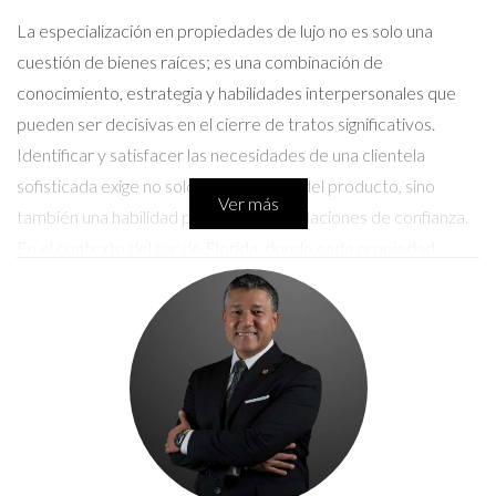
La especialización en propiedades de lujo no es solo una
cuestión de bienes raíces; es una combinación de
conocimiento, estrategia y habilidades interpersonales que
pueden ser decisivas en el cierre de tratos significativos.
Identificar y satisfacer las necesidades de una clientela
sofisticada exige no solo comprensión del producto, sino
Ver más
también una habilidad para construir relaciones de confianza.
En el contexto del sur de Florida, donde cada propiedad
cuenta una historia única y cada cliente tiene expectativas
elevadas, el camino hacia el éxito puede ser fascinante y
gratificante. A continuación, exploraremos cómo puedes
navegar este mundo con confianza y efectividad.
Conocer el mercado de lujo
Para especializarte en propiedades de lujo, es indispensable