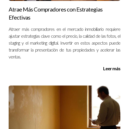
Atrae Más Compradores con Estrategias
Recuerda que la confianza es clave en este ámbito; construir
Efectivas
relaciones auténticas te posicionará como un referente en el
sector.
Atraer más compradores en el mercado inmobiliario requiere
ajustar estrategias clave como el precio, la calidad de las fotos, el
Capacitarse y educarse continuamente
staging y el marketing digital. Invertir en estos aspectos puede
transformar la presentación de tus propiedades y acelerar las
El aprendizaje constante es crucial en el mercado inmobiliario,
ventas.
que evoluciona rápidamente. Invertir en tu educación
mediante cursos especializados en bienes raíces de lujo,
Leer más
marketing y ventas puede proporcionarte una ventaja
competitiva. Además, es útil estar al tanto de las últimas
tecnologías en ventas y marketing que pueden ayudarte a
destacar en un mercado saturado. Algunos recursos útiles
incluyen:
Cursos de certificación en bienes raíces de lujo,
ofrecidos por organizaciones como el Institute for