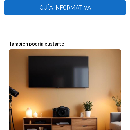
aumentará tu conocimiento, sino que también te permitirá
GUÍA INFORMATIVA
acceder a contactos valiosos en la comunidad de lujo.
Establecer una red de contactos
La construcción de una sólida red de contactos es esencial
También podría gustarte
para el éxito en el sector inmobiliario de lujo. Conocer a las
personas adecuadas en este mercado puede abrir puertas
que de otra manera permanecerían cerradas. Para ello,
considera un enfoque proactivo:
Asiste a eventos de la industria, como ferias
inmobiliarias y cócteles de networking.
Colabora con otros profesionales del sector, incluyendo
diseñadores de interiores, arquitectos y constructores.
Involúcrate en asociaciones locales y grupos
comunitarios enfocados en el mercado de lujo.
Utiliza plataformas digitales como LinkedIn para
conectar con colegas y potenciales clientes.