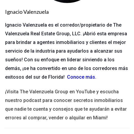
tener un profundo conocimiento del mercado. Familiarizarte
con las áreas más codiciadas como Miami Beach, Boca Raton
Ignacio Valenzuela
y Fort Lauderdale te permitirá identificar tendencias y
Ignacio Valenzuela es el corredor/propietario de The
oportunidades. Investigar los precios de venta, las
características deseadas y las preferencias de los
Valenzuela Real Estate Group, LLC. ¡Abrió esta empresa
compradores es fundamental. El mercado de lujo tiene sus
para brindar a agentes inmobiliarios y clientes el mejor
propias dinámicas, y entender estas diferencias te permite
servicio de la industria para ayudarlos a alcanzar sus
asesorar a tus clientes de manera más efectiva. Recuerda
sueños! Con su enfoque en liderar sirviendo a los
prestar atención a los siguientes aspectos:
demás, ¡se ha convertido en uno de los corredores más
exitosos del sur de Florida!
Conoce más
.
Análisis de precios por metro cuadrado.
Tendencias en el desarrollo de nuevos proyectos
¡Visita The Valenzuela Group en YouTube y escucha
inmobiliarios.
nuestro podcast para conocer secretos inmobiliarios
Estudios demográficos de la clientela objetivo.
Impacto de la economía local y global en el mercado
que nadie te cuenta y consejos que te ayudarán a evitar
inmobiliario.
errores al comprar, vender o alquilar en Miami!
Adicionalmente, mantente al tanto de eventos y subastas
exclusivas que se desarrollen en el área. Esto no solo