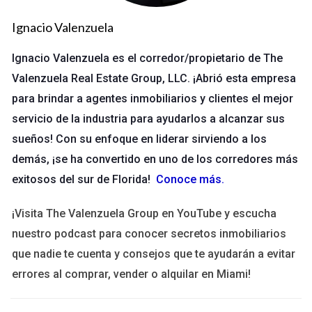
edad, ingresos y estilo de vida son determinantes clave
Ignacio Valenzuela
en las decisiones de compra.
Recuerda que no todas las áreas son iguales; dedicar tiempo a
Ignacio Valenzuela es el corredor/propietario de The
investigar y comprender tu territorio te permitirá personalizar
Valenzuela Real Estate Group, LLC. ¡Abrió esta empresa
tus estrategias de marketing de manera más efectiva.
para brindar a agentes inmobiliarios y clientes el mejor
Estableciendo tu presencia
servicio de la industria para ayudarlos a alcanzar sus
Una vez elegida la zona, es crucial establecer una presencia
sueños! Con su enfoque en liderar sirviendo a los
visible. Puedes hacerlo a través de:
demás, ¡se ha convertido en uno de los corredores más
Publicidad local:
Utiliza vallas publicitarias,
exitosos del sur de Florida!
Conoce más
.
publicaciones en periódicos locales y boletines
comunitarios.
Eventos comunitarios:
Participa o patrocina eventos, lo
¡Visita The Valenzuela Group en YouTube y escucha
que no solo te dará visibilidad, sino que también te
nuestro podcast para conocer secretos inmobiliarios
permitirá conocer a los residentes cara a cara.
que nadie te cuenta y consejos que te ayudarán a evitar
Redes sociales:
Crea contenido específico que resuene
con la comunidad y compártelo en plataformas como
errores al comprar, vender o alquilar en Miami!
Facebook e Instagram.
Una estrategia de farming efectiva es aquella que combina