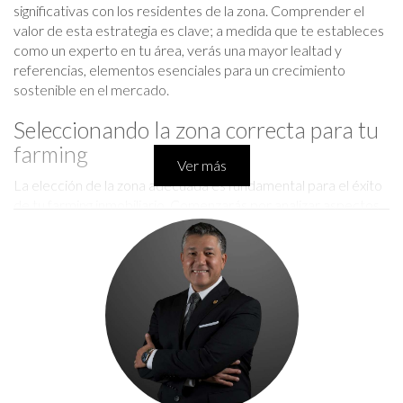
significativas con los residentes de la zona. Comprender el
valor de esta estrategia es clave; a medida que te estableces
como un experto en tu área, verás una mayor lealtad y
referencias, elementos esenciales para un crecimiento
sostenible en el mercado.
Seleccionando la zona correcta para tu
farming
Ver más
La elección de la zona adecuada es fundamental para el éxito
de tu farming inmobiliario. Comenzarás por analizar aspectos
demográficos y económicos de diferentes vecindarios.
Observa variables como el crecimiento poblacional, la
estabilidad del mercado y el historial de ventas. Aquí hay
algunos puntos a considerar:
Densidad:
Opta por áreas con una alta densidad de
viviendas para maximizar tus oportunidades de
interacción.
Conectividad:
Zonas bien comunicadas suelen atraer a
más compradores y inquilinos.
Demografía:
Conoce las características de la población: