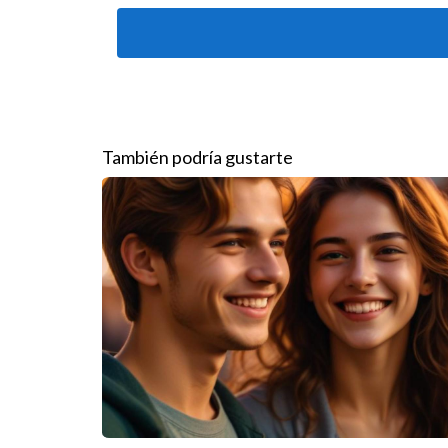
Participar en eventos comunitarios:
Involuc
vínculos.
Colaborar con negocios locales:
Asociarse 
Publicidad en medios locales:
Utilizar peri
inmobiliario local.
Al posicionarse como un agente comprometido con
También podría gustarte
Creación de contenido atractiv
El contenido atractivo es una herramienta podero
venta de propiedades, así como análisis de tende
como infografías y videos, maximiza el impacto d
propietarios interesados en vender.
Construcción de relaciones y r
Las relaciones sólidas son la base del éxito en e
profesionales del sector, como tasadores, inspect