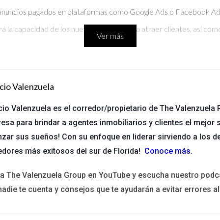
 anuncios pagados en plataformas como Google Ads o Facebook Ads 
á la capacidad de los nuevos agentes para atraer clientes, así como
Ver más
ra agentes inmobiliarios, ya que permiten una interacción directa c
 agentes deben:
cio Valenzuela
rfiles actualizados en plataformas como Instagram, Facebook y L
cio Valenzuela es el corredor/propietario de The Valenzuela R
esa para brindar a agentes inmobiliarios y clientes el mejor s
untas, participar en debates y compartir experiencias personales 
nzar sus sueños! Con su enfoque en liderar sirviendo a los d
ad en redes sociales permite a los agentes mostrar propiedades a 
edores más exitosos del sur de Florida!
Conoce más
.
icitar propiedades, sino también una vía para construir confianza y 
ita The Valenzuela Group en YouTube y escucha nuestro podc
nadie te cuenta y consejos que te ayudarán a evitar errores al
para los nuevos agentes inmobiliarios que desean establecerse en su