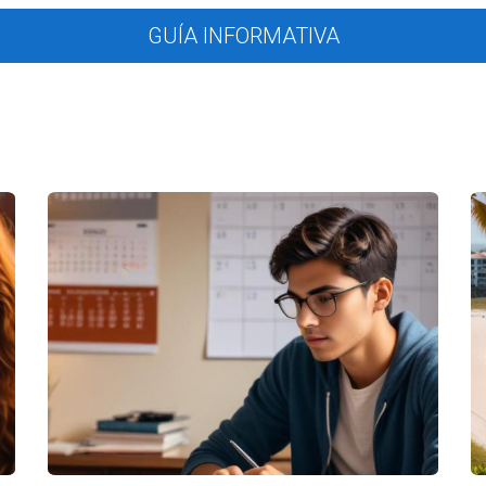
rarse en actividades locales, como ferias o eventos deportivos, 
GUÍA INFORMATIVA
con empresas locales puede generar referencias y atraer clientes 
ódicos, revistas o estaciones de radio locales ayuda a captar la at
 la comunidad, los nuevos agentes pueden diferenciarse y crear u
o
sa para atraer y retener clientes. Crear un blog o un canal de vi
ncias del mercado, puede posicionar al agente como un experto en l
el mensaje. Por ejemplo, un agente que publica un video sobre cóm
eferencias
l negocio inmobiliario. Los nuevos agentes deben centrarse en crear
ores y agentes hipotecarios. Participar en asociaciones profesional