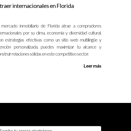
l cliente genera referencias de boca a boca, que
traer internacionales en Florida
 mercado inmobiliario de Florida atrae a compradores
rir puertas inesperadas."
ternacionales por su clima, economía y diversidad cultural.
n estrategias efectivas como un sitio web multilingüe y
ención personalizada, puedes maximizar tu alcance y
nstruir relaciones sólidas en este competitivo sector.
esencial para sobresalir en un mercado
s sociales y construir relaciones significativas.
Leer más
na carrera exitosa.
e marketing efectivas. Por lo general, se