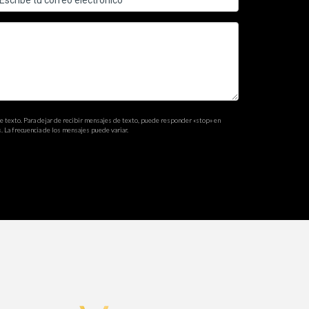
er clientes. Las plataformas digitales permiten una
ompra, tendencias del mercado y consejos
nido.
de texto. Para dejar de recibir mensajes de texto, puede responder «stop» en
. La frecuencia de los mensajes puede variar.
tante optimizar las descripciones de las
uir una marca personal. Compartir contenido