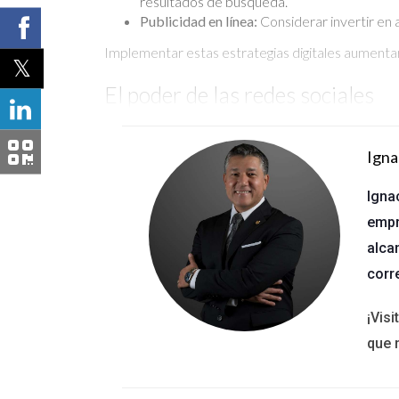
resultados de búsqueda.
Publicidad en línea:
Considerar invertir en
Implementar estas estrategias digitales aumentar
El poder de las redes sociales
Las redes sociales son herramientas poderosas pa
marca personal. Para maximizar su potencial, los
Igna
Construir una presencia activa:
Mantener pe
Igna
atractivo.
empr
Interactuar con la audiencia:
Responder preg
alca
Utilizar anuncios segmentados:
La publicid
posibilidades de venta.
corr
Las redes sociales no solo son un medio para publ
¡Vis
Marketing local
que 
Las estrategias de marketing local son cruciales 