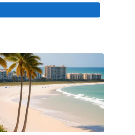
permite conectar con la comunidad y establecer
que confían en el negocio colaborador.
ención de personas interesadas en el mercado
na reputación sólida.
deo donde se ofrezcan consejos sobre compra y
a materia. Además, el uso de contenido visual,
o preparar una casa para la venta puede atraer a
 una red de contactos que incluya a otros
es y asistir a seminarios permite a los agentes