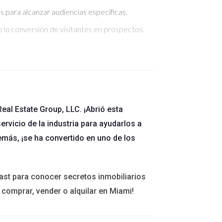
para alcanzar audiencias específicas.
 la conversión de visitantes en prospectos.
on potenciales clientes y la creación de una
inkedIn, compartiendo contenido relevante y
eal Estate Group, LLC. ¡Abrió esta
ervicio de la industria para ayudarlos a
ayuda a construir relaciones.
emás, ¡se ha convertido en uno de los
audiencias específicas, aumentando las
credibilidad en la comunidad.
ast para conocer secretos inmobiliarios
 comprar, vender o alquilar en Miami!
 área. Las tácticas más efectivas incluyen: