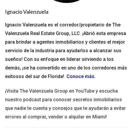
región. Al elegir la zona adecuada, considera los siguientes
Ignacio Valenzuela
aspectos:
Ignacio Valenzuela es el corredor/propietario de The
Demografía: Analiza la edad, el ingreso y el tipo de
vivienda predominante.
Valenzuela Real Estate Group, LLC. ¡Abrió esta empresa
Valor del mercado: Evalúa las tendencias de precios y el
para brindar a agentes inmobiliarios y clientes el mejor
volumen de transacciones.
servicio de la industria para ayudarlos a alcanzar sus
Competencia: Examina el número de agentes en la zona
y sus estrategias.
sueños! Con su enfoque en liderar sirviendo a los
Personalización: Asegúrate de que la zona elegida tenga
demás, ¡se ha convertido en uno de los corredores más
el potencial para que puedas ofrecer un servicio
exitosos del sur de Florida!
Conoce más
.
personalizado y enfocado.
Una investigación exhaustiva te permitirá identificar áreas con
¡Visita The Valenzuela Group en YouTube y escucha
un alto potencial de negocio y donde puedas construir una
nuestro podcast para conocer secretos inmobiliarios
reputación sólida.
que nadie te cuenta y consejos que te ayudarán a evitar
errores al comprar, vender o alquilar en Miami!
Paso 2: Construcción de un Perfil de
Clientes Objetivo