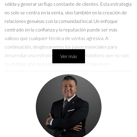
sólida y generar un flujo constante de clientes. Esta estrategia
no solo se centra en la venta, sino también en la creación de
relaciones genuinas con la comunidad local. Un enfoque
centrado en la confianza y la reputación puede ser más
valioso que cualquier técnica de ventas agresiva. A
continuación, desglosaremos los pasos esenciales para
desarrollar una estrategia de farming inmobiliario que no solo
Ver más
te distinga, sino que también establezca conexiones
duraderas con tus clientes potenciales.
Paso 1: Investigación y Elección de la
Zona
La elección de la zona para tu farming inmobiliario es
fundamental y debe basarse en un análisis cuidadoso. Es
necesario investigar las características demográficas, la
actividad del mercado y el ambiente socioeconómico de la