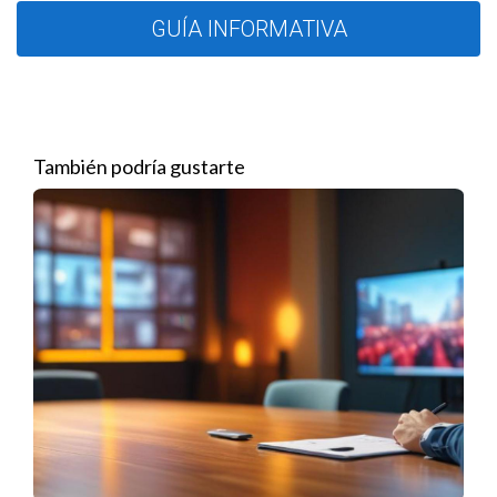
Una vez seleccionada la zona, el siguiente paso es definir a tu
GUÍA INFORMATIVA
cliente ideal. Conocer a fondo a tus futuros clientes te
ayudará a adaptar tus mensajes y estrategias de marketing de
manera efectiva. Para construir un perfil detallado, considera:
Estilo de vida: ¿Qué tipo de actividades realizan?
También podría gustarte
¿Cuáles son sus intereses?
Necesidades de vivienda: ¿Buscan compra, venta o
alquiler? ¿Qué características son imprescindibles para
ellos?
Factores que influyen en la decisión: ¿Cuáles son sus
principales preocupaciones al momento de comprar o
alquilar?
Utiliza datos estadísticos y encuestas para enriquecer tu
perfil, permitiéndote conectar más efectivamente con tus
clientes potenciales.
Paso 3: Creación de una Oferta de