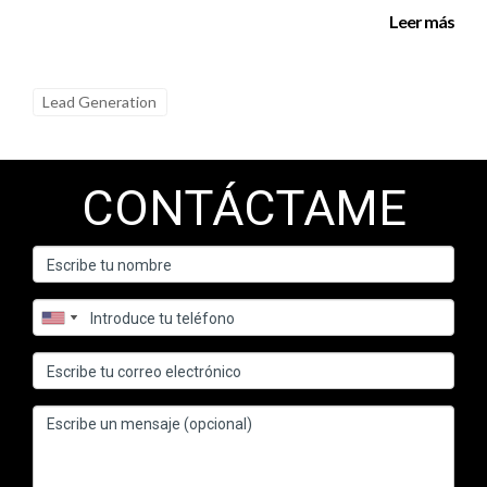
Feedback: Pide retroalimentación y opiniones sobre tus
Leer más
servicios para mejorar continuamente.
Referidos: Incentiva a tus clientes actuales para que te
refieran a sus amigos y familiares.
Lead Generation
El seguimiento constante y la atención al cliente son
esenciales para convertir una relación puntual en una
colaboración a largo plazo.
CONTÁCTAME
Conclusiones y Reflexiones
El farming inmobiliario es más que una simple estrategia de
ventas; se trata de construir una comunidad y establecer
relaciones duraderas con los clientes. A través de una
investigación cuidadosa, la identificación de tu público objetivo
y la implementación de tácticas de marketing efectivas,
puedes convertirte en un referente en tu zona. Este enfoque
requiere tiempo y dedicación, pero los resultados valen la