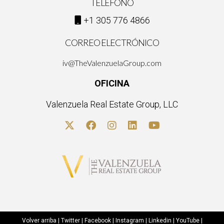
TELÉFONO
¿Cuánto tiempo tarda generalmente en vender
una propiedad?
+1 305 776 4866
El tiempo varía según el mercado local y la estrategia utilizada;
CORREO ELECTRÓNICO
algunas propiedades se venden rápidamente mientras que
iv@TheValenzuelaGroup.com
otras pueden tardar meses.
OFICINA
¿Qué debo hacer si no recibo interés por mi
propiedad?
Valenzuela Real Estate Group, LLC
Revisa tu estrategia: considera mejorar las fotos, ajustar el
precio o cambiar la plataforma donde publicas tu anuncio. A
veces pequeños cambios pueden marcar una gran diferencia.
Volver arriba
|
Twitter
|
Facebook
|
Instagram
|
Linkedin
|
YouTube
|