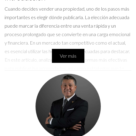
Cuando decides vender una propiedad, uno de los pasos más
importantes es elegir dónde publicarla. La elección adecuada
puede marcar la diferencia entre una venta rápida y un
proceso prolongado que se convierte en una carga emocional
y financiera. En un mercado tan competitivo como el actual,
es esencial utilizar las herramientas adecuadas para destacar.
Ver más
En este artículo, analizaremos las plataformas más efectivas
para publicar tus propiedades, así como estrategias que te
ayudarán a captar la atención de compradores potenciales.
Las Mejores Plataformas para Publicar
Propiedades
Existen múltiples opciones disponibles para quienes desean
vender o alquilar sus propiedades. A continuación,
exploraremos algunas de las más efectivas.