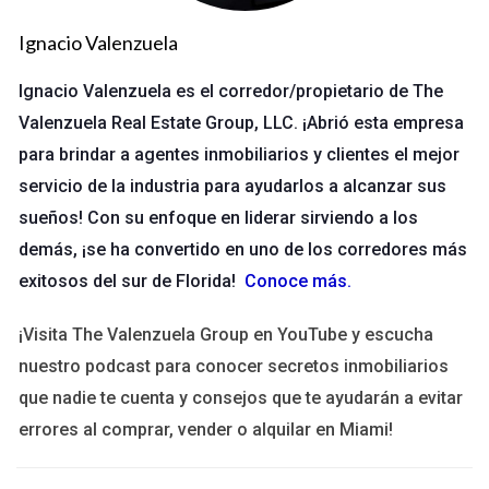
Portales Inmobiliarios
Ignacio Valenzuela
Los portales inmobiliarios son una opción clásica pero
efectiva. Sitios como Zillow, Realtor.com y Fotocasa permiten
Ignacio Valenzuela es el corredor/propietario de The
que los propietarios publiquen sus anuncios con facilidad. Aquí
Valenzuela Real Estate Group, LLC. ¡Abrió esta empresa
hay algunas ventajas:
para brindar a agentes inmobiliarios y clientes el mejor
servicio de la industria para ayudarlos a alcanzar sus
Gran alcance: Estos sitios atraen a miles de visitantes
sueños! Con su enfoque en liderar sirviendo a los
diariamente.
Herramientas de análisis: Muchos portales ofrecen
demás, ¡se ha convertido en uno de los corredores más
estadísticas sobre el rendimiento de tus anuncios.
exitosos del sur de Florida!
Conoce más
.
Facilidad de uso: La mayoría tiene interfaces intuitivas
que facilitan la publicación.
¡Visita The Valenzuela Group en YouTube y escucha
Un caso práctico sería el de Laura, quien decidió listar su
nuestro podcast para conocer secretos inmobiliarios
apartamento en un portal inmobiliario popular. En menos de
que nadie te cuenta y consejos que te ayudarán a evitar
dos semanas, recibió varias ofertas y logró cerrar la venta por
errores al comprar, vender o alquilar en Miami!
encima del precio que esperaba. Esto demuestra cómo un
buen portal puede facilitar el proceso.