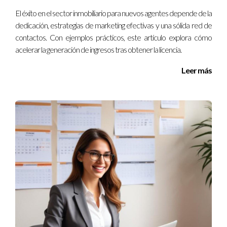
compradores potenciales en cuestión de días, lo que resultó
El éxito en el sector inmobiliario para nuevos agentes depende de la
en múltiples visitas programadas.
dedicación, estrategias de marketing efectivas y una sólida red de
contactos. Con ejemplos prácticos, este artículo explora cómo
Sitios Web Propios
acelerar la generación de ingresos tras obtener la licencia.
Tener un sitio web propio puede ser una herramienta
Leer más
poderosa si se utiliza correctamente. No solo puedes
presentar tus propiedades, sino también ofrecer contenido
adicional que establezca tu autoridad en el sector.
Control total: Tienes la libertad de diseñar tu sitio como
desees.
SEO optimizado: Puedes trabajar en el posicionamiento
en buscadores para atraer tráfico orgánico.
Construcción de marca: Un sitio bien diseñado refuerza
tu imagen profesional.
Imagina a Sofía, quien decidió crear su propio sitio web para
listar sus propiedades. Al invertir tiempo en SEO y marketing
digital, logró atraer tráfico constante y generar leads