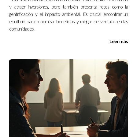
y atraer inversiones, pero también presenta retos como la
Casos Prácticos
gentrificación y el impacto ambiental. Es crucial encontrar un
equilibrio para maximizar beneficios y mitigar desventajas en las
Negocio local que triunfa en varias plataformas
comunidades.
Imagina una pequeña cafetería llamada "El Rincón del Café".
Leer más
Esta cafetería ha decidido establecer su presencia no solo en
Facebook, donde comparte ofertas especiales y eventos
locales, sino también en Instagram, donde publica fotos
atractivas de sus productos y crea historias interactivas
sobre el proceso del café. Gracias a esta estrategia
diversificada, han logrado atraer tanto a clientes locales como
a turistas que buscan experiencias auténticas.
Marca global y su estrategia diversificada
Tomemos como ejemplo a una marca global como Nike. Nike
utiliza diversas plataformas para llegar a su público objetivo:
desde campañas inspiradoras en YouTube hasta promociones