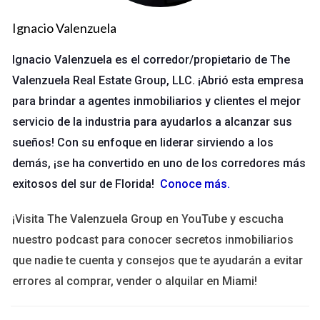
Ampliar la audiencia
Ignacio Valenzuela
Una de las razones más convincentes para estar presente en
varias redes sociales es la capacidad de llegar a una audiencia
Ignacio Valenzuela es el corredor/propietario de The
más amplia. Cada plataforma tiene su propio conjunto de
Valenzuela Real Estate Group, LLC. ¡Abrió esta empresa
usuarios con intereses y comportamientos únicos. Por
para brindar a agentes inmobiliarios y clientes el mejor
ejemplo, mientras que Instagram puede ser ideal para
servicio de la industria para ayudarlos a alcanzar sus
contenido visual atractivo, LinkedIn es perfecto para
sueños! Con su enfoque en liderar sirviendo a los
contenido profesional y networking. Al diversificar tu
demás, ¡se ha convertido en uno de los corredores más
presencia, puedes captar la atención de diferentes grupos
exitosos del sur de Florida!
Conoce más
.
demográficos y aumentar tus oportunidades de conversión.
¡Visita The Valenzuela Group en YouTube y escucha
Mejorar la visibilidad de la marca
nuestro podcast para conocer secretos inmobiliarios
La visibilidad es clave en el marketing digital. Cuando estás
que nadie te cuenta y consejos que te ayudarán a evitar
activo en varias redes sociales, tu marca se vuelve más
errores al comprar, vender o alquilar en Miami!
reconocible y accesible. Esto no solo ayuda a mantenerte en
la mente del consumidor, sino que también aumenta las