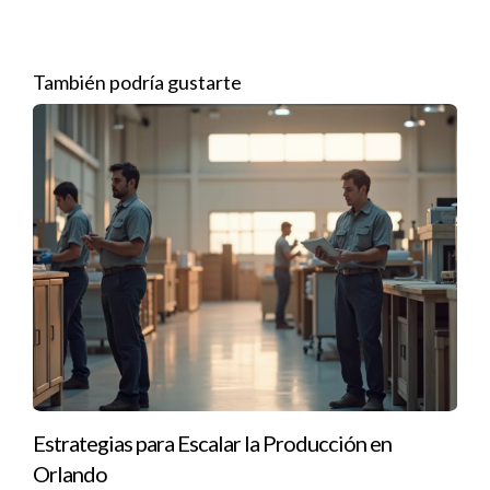
personal. Como resultado, la tienda logró reducir el
excedente en un 40%, lo que mejoró su rentabilidad.
También podría gustarte
¿Quieres ver cambios reales en tu negocio?
Contáctame y empecemos a trabajar juntos.
Preguntas Frecuentes
¿Qué es la educación estratégica?
Es un enfoque centrado en aprender y aplicar técnicas
específicas para mejorar la productividad y eficiencia en los
negocios.
¿Cómo puedo implementar estos métodos en mi
empresa?
Estrategias para Escalar la Producción en
Lo primero es identificar las áreas donde puedes mejorar y
Orlando