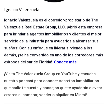
Si deseas saber más sobre cómo optimizar tus
procesos, no dudes en escribirme.
Ignacio Valenzuela
Ignacio Valenzuela es el corredor/propietario de The
LLÁMAME AHORA
Valenzuela Real Estate Group, LLC. ¡Abrió esta empresa
para brindar a agentes inmobiliarios y clientes el mejor
Caso de Estudio 2: Taller Mecánico
servicio de la industria para ayudarlos a alcanzar sus
Un taller mecánico tenía problemas con la gestión del tiempo.
sueños! Con su enfoque en liderar sirviendo a los
Se implementó una capacitación sobre técnicas de trabajo
demás, ¡se ha convertido en uno de los corredores más
eficiente. Tras unas semanas, la productividad del equipo
exitosos del sur de Florida!
Conoce más
.
aumentó notablemente y se lograron reducir los tiempos
muertos.
¡Visita The Valenzuela Group en YouTube y escucha
nuestro podcast para conocer secretos inmobiliarios
Caso de Estudio 3: Tienda Minorista
que nadie te cuenta y consejos que te ayudarán a evitar
Una tienda minorista luchaba por mantener el inventario bajo
errores al comprar, vender o alquilar en Miami!
control. Se introdujeron métodos para la gestión del
inventario que incluían software específico y capacitación al