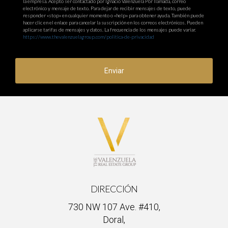
la empresa. Acepto ser contactado por Ignacio Valenzuela Por llamada, correo
electrónico y mensaje de texto. Para dejar de recibir mensajes de texto, puede
responder «stop» en cualquier momento o «help» para obtener ayuda. También puede
hacer clic en el enlace para cancelar la suscripción en los correos electrónicos. Pueden
aplicarse tarifas de mensajes y datos. La frecuencia de los mensajes puede variar.
https://www.thevalenzuelagroup.com/politica-de-privacidad
Enviar
DIRECCIÓN
730 NW 107 Ave. #410,
Doral,