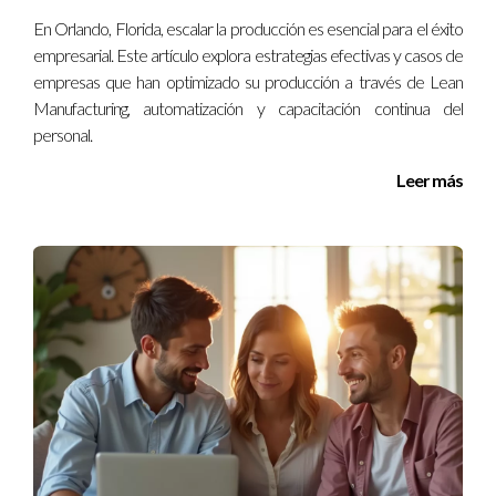
buscar capacitación adecuada para tu equipo.
En Orlando, Florida, escalar la producción es esencial para el éxito
¿Necesito invertir mucho dinero para ver
empresarial. Este artículo explora estrategias efectivas y casos de
resultados?
empresas que han optimizado su producción a través de Lean
Manufacturing, automatización y capacitación continua del
No necesariamente. Muchas veces, pequeñas inversiones en
personal.
formación pueden tener un gran impacto.
Leer más
¿Cuánto tiempo toma ver resultados?
Los resultados pueden variar, pero generalmente se pueden
empezar a ver mejoras en pocas semanas tras implementar
nuevas estrategias.
¿Puedo recibir asesoría personalizada?
Sí, ofrezco consultorías personalizadas para adaptar las
estrategias a tus necesidades específicas.
No subestimes el poder de la educación estratégica.