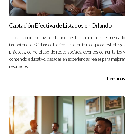
Estoy aquí para ayudarte a crecer.
Con más de diez años trabajando con empresas en Orlando,
Captación Efectiva de Listados en Orlando
tengo experiencia directa sobre lo que funciona. Si estás listo
La captación efectiva de listados es fundamental en el mercado
para duplicar tu producción y llevar tu negocio al siguiente
inmobiliario de Orlando, Florida. Este artículo explora estrategias
nivel, no dudes en ponerte en contacto conmigo. Estoy aquí
prácticas, como el uso de redes sociales, eventos comunitarios y
para apoyarte en este camino hacia el éxito.
contenido educativo, basadas en experiencias reales para mejorar
resultados.
Leer más