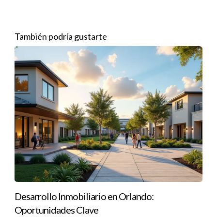
Innovatech implementó un programa de capacitación
continua para sus empleados. Al mejorar las habilidades del
También podría gustarte
equipo, no solo aumentaron la producción, sino que también
mejoraron la satisfacción laboral. Este enfoque resultó en una
reducción del 15% en la rotación del personal.
No subestimes el poder de un equipo bien
capacitado. ¡Hablemos sobre cómo mejorar tu
personal!
Preguntas Frecuentes
¿Qué es Lean Manufacturing?
Lean Manufacturing es una metodología enfocada en la
Desarrollo Inmobiliario en Orlando:
reducción de desperdicios y mejora continua en los procesos
Oportunidades Clave
productivos.