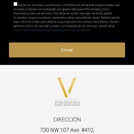
Acepto los términos y condiciones y la Política de privacidad proporcionados por
la empresa. Acepto ser contactado por Ignacio Valenzuela Por llamada, correo
electrónico y mensaje de texto. Para dejar de recibir mensajes de texto, puede
responder «stop» en cualquier momento o «help» para obtener ayuda. También puede
hacer clic en el enlace para cancelar la suscripción en los correos electrónicos. Pueden
aplicarse tarifas de mensajes y datos. La frecuencia de los mensajes puede variar.
https://www.thevalenzuelagroup.com/politica-de-privacidad
Enviar
DIRECCIÓN
730 NW 107 Ave. #410,