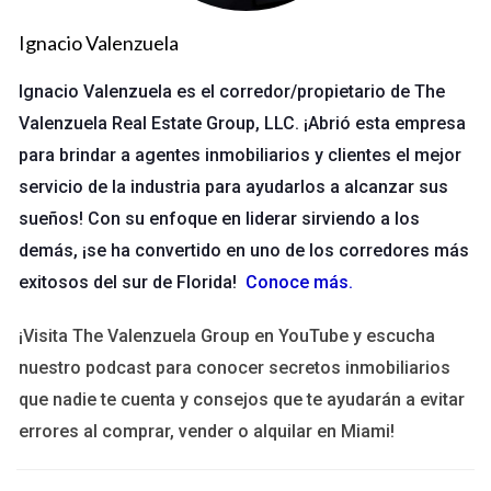
La panadería Artesanal ABC
Ignacio Valenzuela
La panadería ABC se enfrentaba a un gran desafío: no podían
Ignacio Valenzuela es el corredor/propietario de The
satisfacer la demanda local. Tras analizar su proceso
Valenzuela Real Estate Group, LLC. ¡Abrió esta empresa
productivo, decidieron invertir en maquinaria que
para brindar a agentes inmobiliarios y clientes el mejor
automatizara parte del trabajo manual. Esto les permitió
servicio de la industria para ayudarlos a alcanzar sus
duplicar su producción diaria sin comprometer la calidad del
sueños! Con su enfoque en liderar sirviendo a los
producto.
demás, ¡se ha convertido en uno de los corredores más
exitosos del sur de Florida!
LLÁMAME AHORA
Conoce más
.
¡Visita The Valenzuela Group en YouTube y escucha
¿Te gustaría recibir asesoría personalizada para
nuestro podcast para conocer secretos inmobiliarios
optimizar tu producción? ¡Contáctame!
que nadie te cuenta y consejos que te ayudarán a evitar
errores al comprar, vender o alquilar en Miami!
Estudio de caso 3
La empresa de tecnología Innovatech