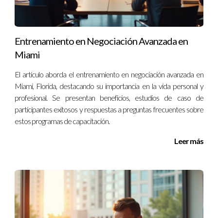
y calidad del trabajo.
¿Dónde puedo encontrar recursos para aprender
Entrenamiento en Negociación Avanzada en
más sobre optimización?
Miami
Existen muchos cursos online y libros especializados que
pueden proporcionarte herramientas prácticas y teóricas
El artículo aborda el entrenamiento en negociación avanzada en
Miami, Florida, destacando su importancia en la vida personal y
sobre optimización industrial.
profesional. Se presentan beneficios, estudios de caso de
participantes exitosos y respuestas a preguntas frecuentes sobre
A lo largo de mi carrera he trabajado con diversas empresas
estos programas de capacitación.
que enfrentan estos retos. Mi experiencia me ha mostrado
que cada situación es única y requiere un enfoque
Leer más
personalizado. Estoy aquí para ayudarte a encontrar
soluciones efectivas y adaptadas a tus necesidades
específicas. No dudes en ponerte en contacto conmigo para
discutir cómo puedo asistirte en este proceso.