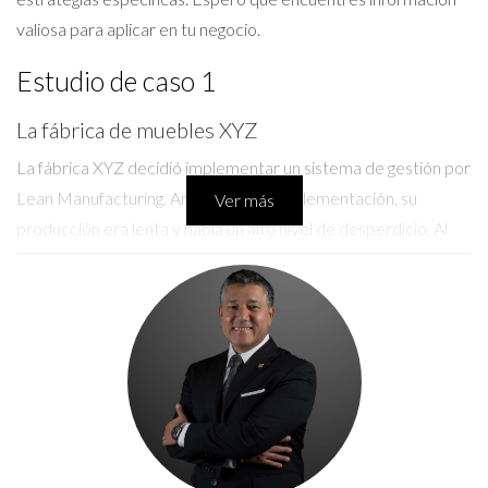
valiosa para aplicar en tu negocio.
Estudio de caso 1
La fábrica de muebles XYZ
La fábrica XYZ decidió implementar un sistema de gestión por
Lean Manufacturing. Antes de esta implementación, su
Ver más
producción era lenta y había un alto nivel de desperdicio. Al
reducir los tiempos muertos y optimizar el flujo de trabajo,
lograron aumentar su capacidad productiva en un 30% en seis
meses.
Si estás interesado en aprender más sobre Lean
Manufacturing, ¡no dudes en contactarme!
Estudio de caso 2