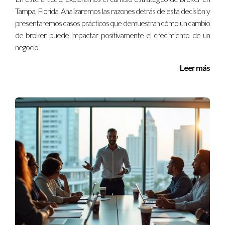
Tampa, Florida. Analizaremos las razones detrás de esta decisión y
Preguntas frecuentes
presentaremos casos prácticos que demuestran cómo un cambio
de broker puede impactar positivamente el crecimiento de un
¿Cómo sé si mi líder actual necesita ser
negocio.
reemplazado?
Leer más
Evalúa la satisfacción del equipo mediante encuestas
anónimas. Si hay alta rotación o desmotivación, podría ser
momento de considerar un cambio.
¿Qué cualidades debo buscar en un nuevo líder?
Busca habilidades comunicativas, capacidad de toma de
decisiones y empatía. Un buen líder debe ser accesible y
capaz de inspirar confianza.
¿Cuánto tiempo debería tomar el proceso de
evaluación?
No hay un tiempo establecido, pero recomendaría al menos