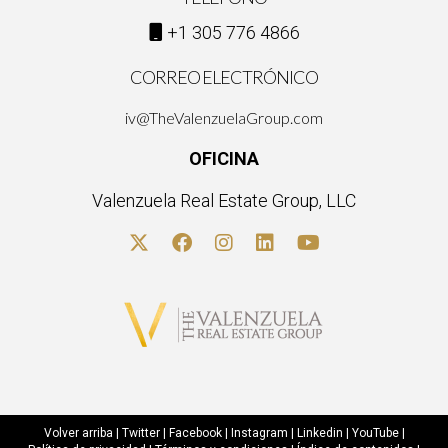
+1 305 776 4866
CORREO ELECTRÓNICO
iv@TheValenzuelaGroup.com
OFICINA
Valenzuela Real Estate Group, LLC
Volver arriba
|
Twitter
|
Facebook
|
Instagram
|
Linkedin
|
YouTube
|