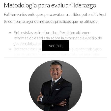
Metodología para evaluar liderazgo
Existen varios enfoques para evaluar a un líder potencial. Aquí
te comparto algunos métodos prácticos que he utilizado:
Entrevistas estructuradas: Permiten obtener
información detallada sobre la experiencia y estilo de
gestión del candidato.
Ver más
Referencias: Hablar con personas que han trabajado
con el candidato es esencial para obtener una visión
objetiva.
Evaluación del desempeño anterior: Revisa cómo ha
manejado situaciones similares en otras organizaciones.
CONTÁCTAME POR WHATSAPP
Caso de estudio 1: La transición en una empresa
tecnológica
Una vez trabajé con una startup tecnológica que buscaba un