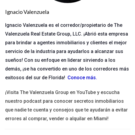
nuevo CTO. Hicimos entrevistas con varios candidatos y
Ignacio Valenzuela
elegimos a uno basado en su experiencia previa. Sin embargo,
después de seis meses, notamos que el ambiente se volvió
Ignacio Valenzuela es el corredor/propietario de The
tenso. El nuevo CTO no era capaz de comunicar
Valenzuela Real Estate Group, LLC. ¡Abrió esta empresa
efectivamente sus ideas, lo que generó confusión entre los
para brindar a agentes inmobiliarios y clientes el mejor
equipos.
servicio de la industria para ayudarlos a alcanzar sus
sueños! Con su enfoque en liderar sirviendo a los
A veces, las habilidades técnicas no son
demás, ¡se ha convertido en uno de los corredores más
suficientes. Escucha las señales del equipo.
exitosos del sur de Florida!
Conoce más
.
Caso de estudio 2: Cambio en una organización
¡Visita The Valenzuela Group en YouTube y escucha
sin fines de lucro
nuestro podcast para conocer secretos inmobiliarios
En otra ocasión, colaboré con una organización sin fines de
que nadie te cuenta y consejos que te ayudarán a evitar
lucro que necesitaba un nuevo director. El proceso fue
errores al comprar, vender o alquilar en Miami!
exhaustivo, incluyendo talleres grupales donde los miembros
del equipo podían expresar sus expectativas. Al final, eligieron