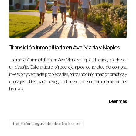
dudes en contactarme al
(130) 577-6486
. Estoy aquí para
ayudarte a tomar decisiones informadas sobre tu equipo y tu
liderazgo.
Transición Inmobiliaria en Ave Maria y Naples
La transición inmobiliaria en Ave Maria y Naples, Florida, puede ser
un desafío. Este artículo ofrece ejemplos concretos de compra,
inversión y venta de propiedades, brindando información práctica y
consejos útiles para navegar el mercado sin comprometer tus
finanzas.
Leer más
Transición segura desde otro broker