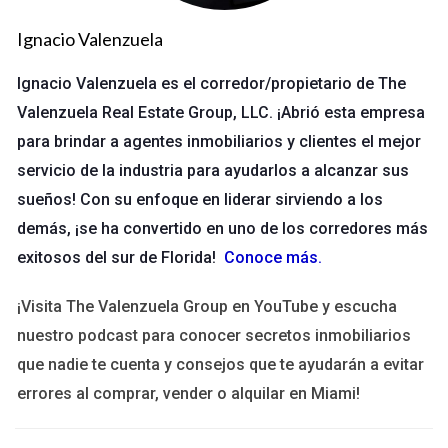
propiedad, lo que significa que solo pagarás impuestos sobre
Ignacio Valenzuela
el valor reducido.
Requisitos Comunes
Ignacio Valenzuela es el corredor/propietario de The
Valenzuela Real Estate Group, LLC. ¡Abrió esta empresa
Ser propietario y residente del hogar.
No haber utilizado la exención en otra propiedad.
para brindar a agentes inmobiliarios y clientes el mejor
Presentar documentos necesarios dentro del plazo
servicio de la industria para ayudarlos a alcanzar sus
establecido.
sueños! Con su enfoque en liderar sirviendo a los
Proceso de Solicitud
demás, ¡se ha convertido en uno de los corredores más
exitosos del sur de Florida!
Conoce más
.
El proceso para solicitar la Exención de Homestead puede
variar según el estado, pero generalmente incluye los
¡Visita The Valenzuela Group en YouTube y escucha
siguientes pasos:
nuestro podcast para conocer secretos inmobiliarios
Investigar los requisitos específicos en tu estado.
que nadie te cuenta y consejos que te ayudarán a evitar
Completar el formulario de solicitud correspondiente.
errores al comprar, vender o alquilar en Miami!
Presentar la solicitud junto con cualquier
documentación requerida.