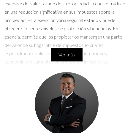
excesivo del valor tasado de su propiedad, lo que se traduce
en una reducción significativa en sus impuestos sobre la
propiedad. Esta exención varía según el estado y puede
ofrecer diferentes niveles de protección y beneficios. En
esencia, permite que los propietarios mantengan una parte
del valor de su hogar libre de impuestos, lo cual es
especialmente valioso en tiempos de fluctuaciones
Ver más
económicas o aumentos en el mercado inmobiliario.
¿Cómo Funciona la Exención de
Homestead?
Para beneficiarte de la Exención de Homestead,
generalmente debes cumplir con ciertos requisitos. Estos
pueden incluir ser propietario y residente del hogar, así como
presentar una solicitud ante la oficina local correspondiente.
Una vez aprobada, la exención se aplicará al valor tasado de tu