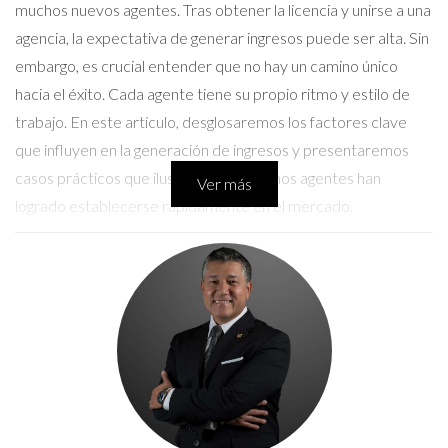
muchos nuevos agentes. Tras obtener la licencia y unirse a una
agencia, la expectativa de generar ingresos puede ser alta. Sin
embargo, es crucial entender que no hay un camino único
hacia el éxito. Cada agente tiene su propio ritmo y estilo de
trabajo. En este artículo, desglosaremos los factores clave
que influyen en la generación de ingresos y presentaremos
casos prácticos que ilustran cómo algunos agentes han
Ver más
logrado establecerse rápidamente en el mercado.
Factores que influyen en los ingresos
Comprender los elementos que afectan tus ingresos es
fundamental para diseñar un plan efectivo. Aquí te
compartimos algunos de los factores más relevantes:
Dedicación y esfuerzo
La dedicación es uno de los pilares fundamentales para