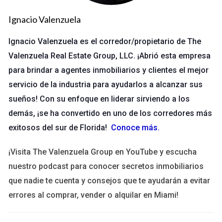
cualquier nuevo agente inmobiliario. Los primeros meses son
críticos; si te sumerges completamente en tu trabajo, tendrás
Ignacio Valenzuela
más probabilidades de cerrar tratos rápidamente. Esto
Ignacio Valenzuela es el corredor/propietario de The
implica no solo trabajar durante las horas habituales, sino
Valenzuela Real Estate Group, LLC. ¡Abrió esta empresa
también estar disponible para tus clientes cuando lo
para brindar a agentes inmobiliarios y clientes el mejor
necesiten.
servicio de la industria para ayudarlos a alcanzar sus
Estrategia de marketing
sueños! Con su enfoque en liderar sirviendo a los
Una estrategia de marketing bien definida puede marcar la
demás, ¡se ha convertido en uno de los corredores más
diferencia entre el éxito y el fracaso. Utiliza redes sociales,
exitosos del sur de Florida!
Conoce más
.
crea un sitio web atractivo y considera invertir en publicidad
¡Visita The Valenzuela Group en YouTube y escucha
online para llegar a un público más amplio. La presentación
nuestro podcast para conocer secretos inmobiliarios
visual de las propiedades también es esencial; asegúrate de
que nadie te cuenta y consejos que te ayudarán a evitar
tener fotos profesionales que muestren cada rincón.
errores al comprar, vender o alquilar en Miami!
Red de contactos
Construir una sólida red de contactos es vital en el negocio