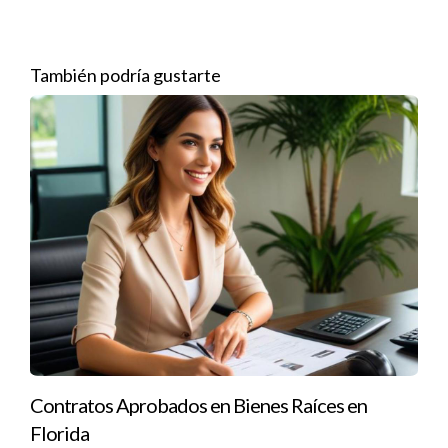
inmobiliario. Asiste a eventos locales, únete a grupos
comunitarios y mantén relaciones con otros profesionales del
También podría gustarte
sector. Cuantas más personas conozcas, más oportunidades
tendrás para generar referencias y cerrar ventas.
Casos Prácticos Naturales
Analicemos tres casos prácticos que muestran cómo
diferentes agentes han logrado generar ingresos consistentes
tras obtener su licencia.
Caso 1: El agente proactivo
María, una nueva agente inmobiliaria, decidió adoptar un
enfoque proactivo desde el principio. Se inscribió en cursos
adicionales sobre ventas y marketing digital mientras asistía a
Contratos Aprobados en Bienes Raíces en
seminarios locales sobre bienes raíces. Gracias a su
Florida
dedicación y esfuerzo constante, logró cerrar su primera