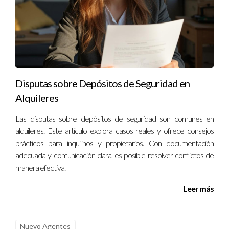
Preguntas Frecuentes
¿Cuánto tiempo toma generar ingresos como
nuevo agente inmobiliario?
El tiempo varía según la dedicación y las estrategias
empleadas; algunos agentes pueden empezar a ver ingresos
Disputas sobre Depósitos de Seguridad en
en tres meses mientras que otros pueden tardar más.
Alquileres
¿Es necesario invertir en publicidad para tener
éxito?
Las disputas sobre depósitos de seguridad son comunes en
alquileres. Este artículo explora casos reales y ofrece consejos
No es estrictamente necesario, pero una buena inversión en
prácticos para inquilinos y propietarios. Con documentación
publicidad puede aumentar significativamente tu visibilidad y
adecuada y comunicación clara, es posible resolver conflictos de
oportunidades.
manera efectiva.
¿Qué tan importante es el networking?
Leer más
El networking es crucial; muchas ventas provienen de
referencias personales o conexiones establecidas con otros
Nuevo Agentes