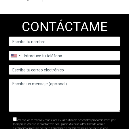
profesionales del sector.
¿Debería especializarme en un tipo específico de
CONTÁCTAME
propiedad?
Especializarte puede ayudarte a destacarte como experto en
ese nicho particular, lo cual puede atraer más clientes
interesados.
¿Cuál es la mejor manera de aprender sobre el
mercado local?
Investiga constantemente sobre tendencias del mercado
local, asiste a eventos comunitarios y mantente informado
sobre nuevas propiedades disponibles. Recuerda que cada
paso cuenta en tu viaje hacia el éxito inmobiliario; ¡no dudes en
dar esos pasos hoy!
Acepto los términos y condiciones y la Política de privacidad proporcionados por
la empresa. Acepto ser contactado por Ignacio Valenzuela Por llamada, correo
electrónico y mensaje de texto. Para dejar de recibir mensajes de texto, puede