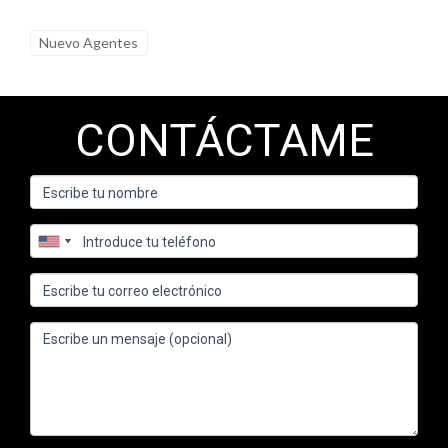
¿Qué es una firma digital?
Nuevo Agentes
La firma digital es una forma electrónica de firmar
documentos que asegura la autenticidad e integridad del
contenido mediante tecnología criptográfica.
CONTÁCTAME
¿Son legales las firmas digitales?
Sí, las firmas digitales son legales y tienen validez jurídica en
muchos países siempre que cumplan con las normativas
establecidas.
¿Cuáles son los beneficios de usar firmas
digitales?
Los beneficios incluyen mayor eficiencia al eliminar el papel,
reducción de costos operativos, mejora en la experiencia del
cliente y cumplimiento normativo.