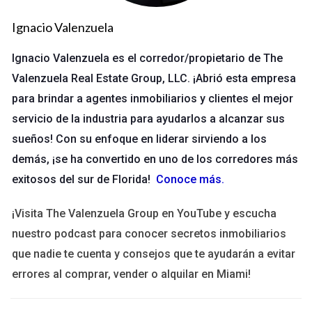
Contratos Digitalmente
Ignacio Valenzuela
DocuSign
Ignacio Valenzuela es el corredor/propietario de The
DocuSign es una de las plataformas más reconocidas en el
Valenzuela Real Estate Group, LLC. ¡Abrió esta empresa
ámbito de la firma digital. Su interfaz intuitiva permite a los
para brindar a agentes inmobiliarios y clientes el mejor
usuarios enviar, firmar y gestionar documentos desde
servicio de la industria para ayudarlos a alcanzar sus
cualquier lugar. La integración con otras aplicaciones como
sueños! Con su enfoque en liderar sirviendo a los
Google Drive y Salesforce hace que sea aún más versátil.
demás, ¡se ha convertido en uno de los corredores más
Además, DocuSign cumple con las normativas legales
exitosos del sur de Florida!
Conoce más
.
internacionales, asegurando que tus documentos sean válidos
y seguros.
¡Visita The Valenzuela Group en YouTube y escucha
nuestro podcast para conocer secretos inmobiliarios
Adobe Sign
que nadie te cuenta y consejos que te ayudarán a evitar
Adobe Sign es otra opción popular que ofrece una experiencia
errores al comprar, vender o alquilar en Miami!
fluida para la firma digital. Con su potente sistema de gestión
documental, puedes crear flujos de trabajo personalizados