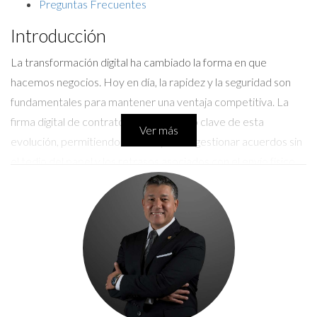
Preguntas Frecuentes
Introducción
La transformación digital ha cambiado la forma en que
hacemos negocios. Hoy en día, la rapidez y la seguridad son
fundamentales para mantener una ventaja competitiva. La
firma digital de contratos es un aspecto clave de esta
Ver más
evolución, permitiendo a las empresas gestionar acuerdos sin
el tedio del papel y los retrasos asociados con el envío físico.
Pero, ¿qué plataforma uso para firmar contratos digitalmente?
Esta pregunta es común entre emprendedores y
profesionales que buscan modernizar sus procesos. A lo largo
de este artículo, te ofreceremos información valiosa sobre las
mejores plataformas disponibles y cómo pueden ayudarte a
optimizar tus operaciones.
Mejores Plataformas para Firmar